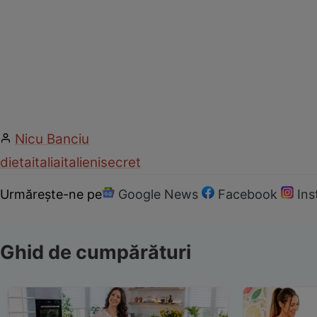
Nicu Banciu
dieta
italia
italieni
secret
Urmărește-ne pe
Google News
Facebook
In
Ghid de cumpărături