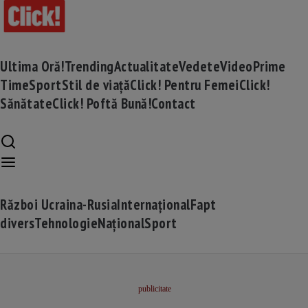
Ultima Oră!
Trending
Actualitate
Vedete
Video
Prime
Time
Sport
Stil de viață
Click! Pentru Femei
Click!
Sănătate
Click! Poftă Bună!
Contact
Război Ucraina-Rusia
Internațional
Fapt
divers
Tehnologie
Național
Sport