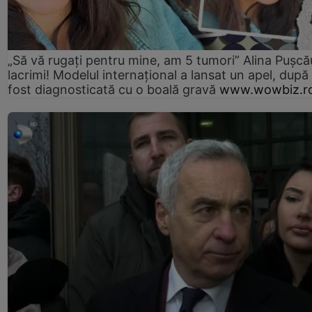
„Să vă rugați pentru mine, am 5 tumori” Alina Pușcău
lacrimi! Modelul internațional a lansat un apel, după
fost diagnosticată cu o boală gravă
www.wowbiz.r