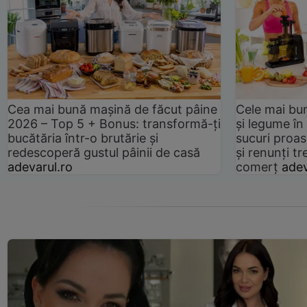
Cea mai bună mașină de făcut pâine
Cele mai bu
2026 – Top 5 + Bonus: transformă-ți
și legume în
bucătăria într-o brutărie și
sucuri proas
redescoperă gustul pâinii de casă
și renunți tr
adevarul.ro
comerț
adev