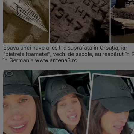
Epava unei nave a ieșit la suprafață în Croația, iar
"pietrele foametei", vechi de secole, au reapărut în R
în Germania
www.antena3.ro