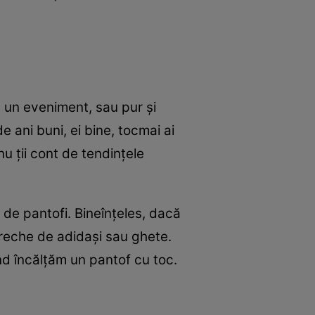
a un eveniment, sau pur și
e ani buni, ei bine, tocmai ai
nu ții cont de tendințele
de pantofi. Bineînțeles, dacă
ereche de adidași sau ghete.
nd încălțăm un pantof cu toc.