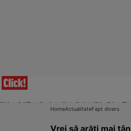
Ultima Oră!
Trending
Actualitate
Vedete
Video
Prime Ti
Home
Actualitate
Fapt divers
Vrei să arăți mai tâ