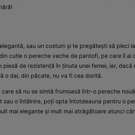
nără!
 elegantă, sau un costum și te pregătești să pleci l
 din cutie o pereche veche de pantofi, pe care îi ai d
o piesă de rezistență în ținuta unei femei, iar, dacă 
ă o dai, din păcate, nu va fi cea dorită.
care să nu se simtă frumoasă într-o pereche nouă 
 sau o întâlnire, poți opta întotdeauna pentru o p
mult mai elegante și mult mai atrăgătoare atunci câ