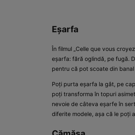
Eșarfa
În filmul „Celle que vous croye
eșarfa: fără oglindă, pe fugă.
pentru că pot scoate din banal 
Poți purta eșarfa la gât, pe cap
poți transforma în topuri asimet
nevoie de câteva eșarfe în serta
diferite modele, așa că le poți
Cămășa