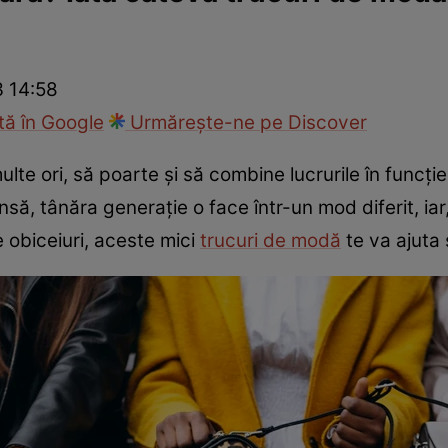
ie
Național
Sport
 14:58
ă în Google
Urmărește-ne pe Discover
lte ori, să poarte și să combine lucrurile în funcți
Însă, tânăra generație o face într-un mod diferit, ia
e obiceiuri, aceste mici
trucuri de modă
te va ajuta 