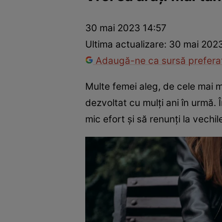
Război Ucraina-Rusia
Internațional
Fapt divers
Tehnolog
30 mai 2023 14:57
Ultima actualizare:
30 mai 2023
Adaugă-ne ca sursă preferat
Multe femei aleg, de cele mai mu
dezvoltat cu mulți ani în urmă. 
mic efort și să renunți la vechil