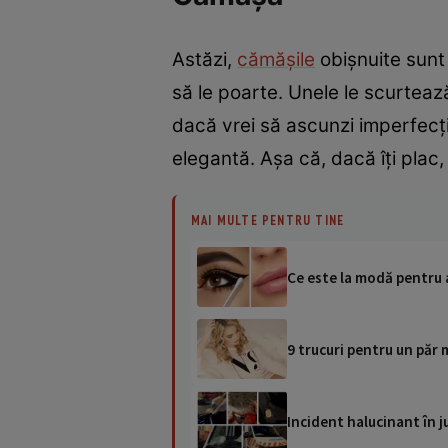
Astăzi,
cămășile
obișnuite sunt 
să le poarte. Unele le scurtează,
dacă vrei să ascunzi imperfecți
elegantă. Așa că, dacă îți plac
MAI MULTE PENTRU TINE
Ce este la modă pentru 
9 trucuri pentru un păr
Incident halucinant în j