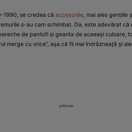
980-1990, se credea că
accesoriile
, mai ales gențiile ș
vremurile s-au cam schimbat. Da, este adevărat că n
pereche de pantofi și geanta de aceeași culoare, t
ul merge cu orice”, așa că fii mai îndrăzneață și ale