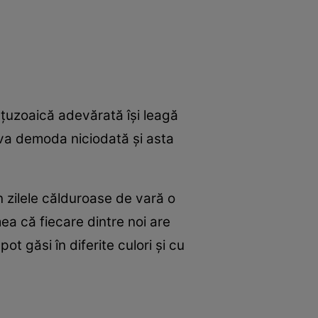
nțuzoaică adevărată își leagă
 va demoda niciodată și asta
n zilele călduroase de vară o
ea că fiecare dintre noi are
t găsi în diferite culori și cu