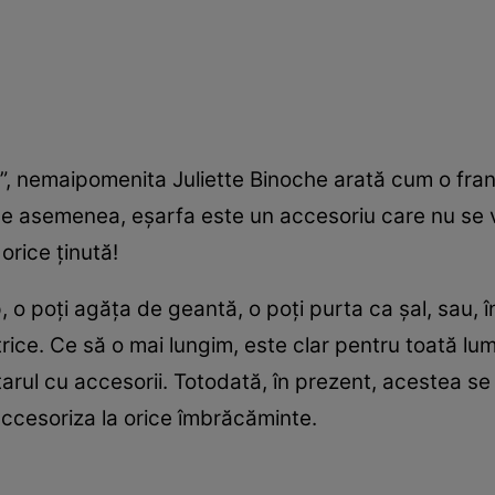
z”, nemaipomenita Juliette Binoche arată cum o fra
 De asemenea, eșarfa este un accesoriu care nu se
orice ținută!
, o poți agăța de geantă, o poți purta ca șal, sau, î
rice. Ce să o mai lungim, este clar pentru toată lum
rul cu accesorii. Totodată, în prezent, acestea se po
 accesoriza la orice îmbrăcăminte.