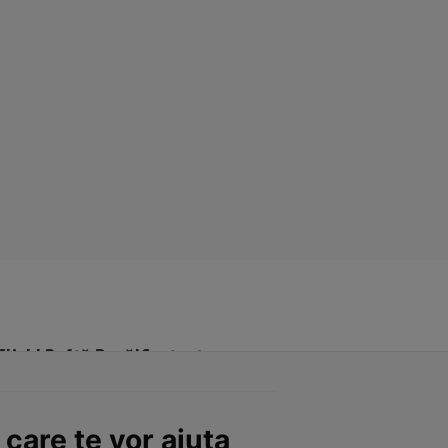
Click! Poftă Bună!
Contact
 care te vor ajuta