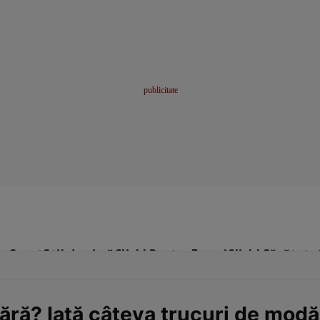
me
Sport
Stil de viață
Click! Pentru Femei
Click! Sănătate
nără? Iată câteva trucuri de modă