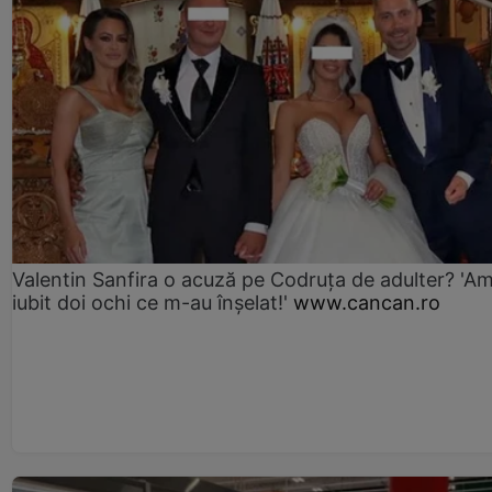
Valentin Sanfira o acuză pe Codruța de adulter? 'A
iubit doi ochi ce m-au înșelat!'
www.cancan.ro