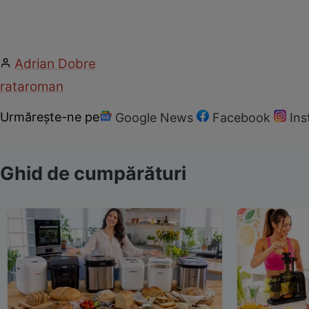
Adrian Dobre
rata
roman
Urmărește-ne pe
Google News
Facebook
In
Ghid de cumpărături