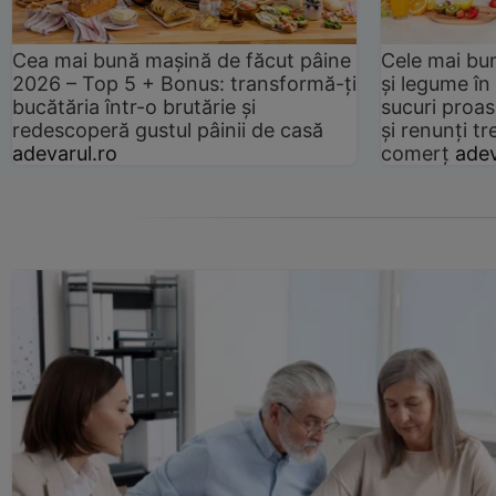
Cea mai bună mașină de făcut pâine
Cele mai bu
2026 – Top 5 + Bonus: transformă-ți
și legume în
bucătăria într-o brutărie și
sucuri proas
redescoperă gustul pâinii de casă
și renunți tr
adevarul.ro
comerț
adev