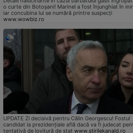
Detalii halucinante în cazul bărbatului găsit îngropat
o curte din Botoșani! Marinel a fost înjunghiat în ini
iar concubina lui se numără printre suspecți
www.wowbiz.ro
UPDATE Zi decisivă pentru Călin Georgescu! Fostul
candidat la prezidențiale află dacă va fi judecat pen
tentativă de lovitură de stat
www.stirilekanald.ro