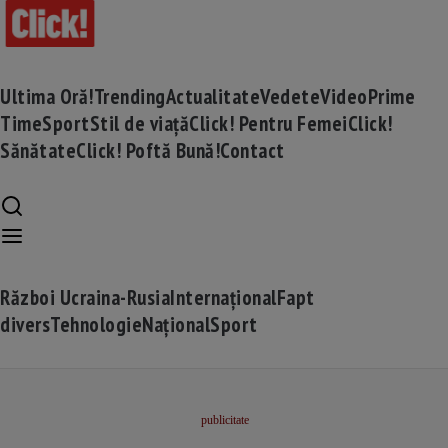
Ultima Oră!
Trending
Actualitate
Vedete
Video
Prime
Time
Sport
Stil de viață
Click! Pentru Femei
Click!
Sănătate
Click! Poftă Bună!
Contact
Război Ucraina-Rusia
Internațional
Fapt
divers
Tehnologie
Național
Sport