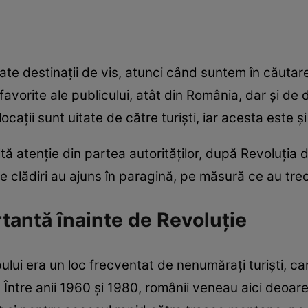
te destinații de vis, atunci când suntem în căuta
favorite ale publicului, atât din România, dar și de
cații sunt uitate de către turiști, iar acesta este și
tă atenție din partea autorităților, după Revoluția d
e clădiri au ajuns în paragină, pe măsură ce au trec
rtantă înainte de Revoluție
pului era un loc frecventat de nenumărați turiști, c
. Între anii 1960 și 1980, românii veneau aici deoa