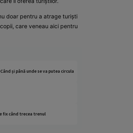
re îl oferea turiștilor.
 nu doar pentru a atrage turiști
 copii, care veneau aici pentru
 Când și până unde se va putea circula
e fix când trecea trenul