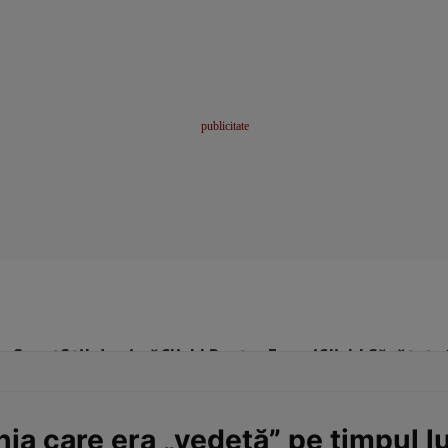
me
Sport
Stil de viață
Click! Pentru Femei
Click! Sănătate
ia care era „vedetă” pe timpul l