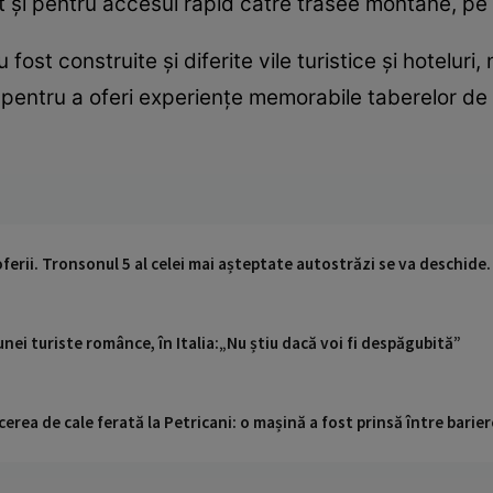
ât și pentru accesul rapid către trasee montane, pe ca
ost construite și diferite vile turistice și hoteluri,
și pentru a oferi experiențe memorabile taberelor de
ferii. Tronsonul 5 al celei mai așteptate autostrăzi se va deschide.
nei turiste românce, în Italia:„Nu știu dacă voi fi despăgubită”
cerea de cale ferată la Petricani: o mașină a fost prinsă între barier