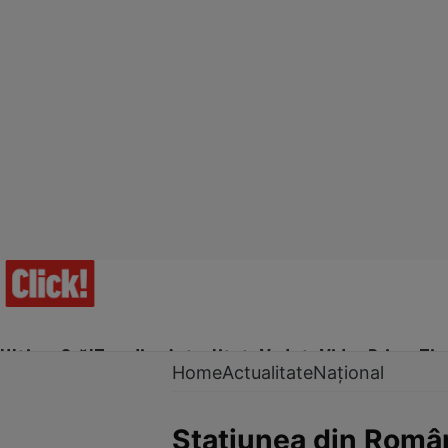
Ultima Oră!
Trending
Actualitate
Vedete
Video
Prime Ti
Home
Actualitate
Național
Stațiunea din Român