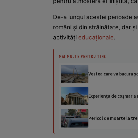
pentru atmosfera ei liniștită, c
De-a lungul acestei perioade au f
români și din străinătate, dar 
activități
educaționale
.
MAI MULTE PENTRU TINE
Vestea care va bucura șo
Experiența de coșmar a u
Pericol de moarte la tre