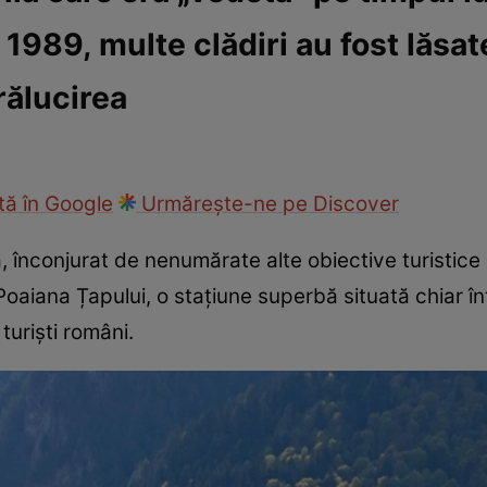
989, multe clădiri au fost lăsate
ie
Național
Sport
rălucirea
ă în Google
Urmărește-ne pe Discover
, înconjurat de nenumărate alte obiective turistice 
Poaiana Țapului, o stațiune superbă situată chiar în
turiști români.