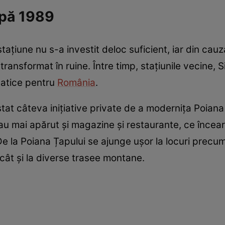
upă 1989
ațiune nu s-a investit deloc suficient, iar din cauza 
u transformat în ruine. Între timp, stațiunile vecine, 
atice pentru
România
.
stat câteva inițiative private de a modernița Poiana 
au mai apărut și magazine și restaurante, ce încea
 De la Poiana Țapului se ajunge ușor la locuri prec
cât și la diverse trasee montane.