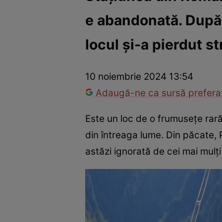
e abandonată. După 1
Război Ucraina-Rusia
Internațional
Fapt divers
Tehnolog
locul și-a pierdut st
10 noiembrie 2024 13:54
Adaugă-ne ca sursă preferat
Este un loc de o frumusețe rară
din întreaga lume. Din păcate, 
astăzi ignorată de cei mai mulți 