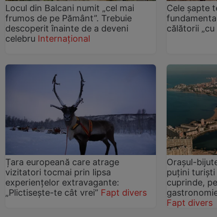
Locul din Balcani numit „cel mai
Cele șapte 
frumos de pe Pământ”. Trebuie
fundamental
descoperit înainte de a deveni
călătorii „cu
celebru
Internațional
Țara europeană care atrage
Orașul-bijut
vizitatori tocmai prin lipsa
puțini turișt
experiențelor extravagante:
cuprinde, pei
„Plictisește-te cât vrei”
Fapt divers
gastronomie
Fapt divers