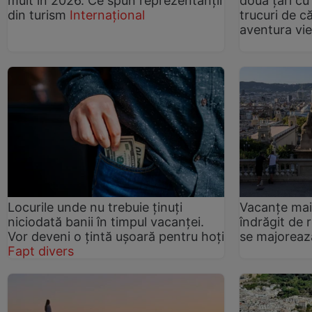
mult în 2026. Ce spun reprezentanții
două țări cu
din turism
Internațional
trucuri de că
aventura vieț
Locurile unde nu trebuie ținuți
Vacanțe mai
niciodată banii în timpul vacanței.
îndrăgit de 
Vor deveni o țintă ușoară pentru hoți
se majoreaz
Fapt divers