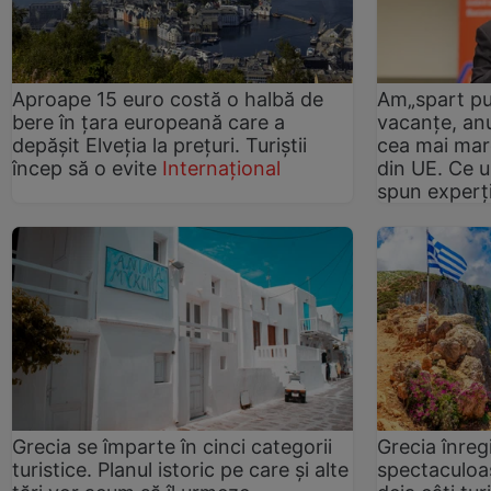
Aproape 15 euro costă o halbă de
Am„spart pu
bere în țara europeană care a
vacanțe, anu
depășit Elveția la prețuri. Turiștii
cea mai mare
încep să o evite
Internațional
din UE. Ce 
spun experți
Grecia se împarte în cinci categorii
Grecia înreg
turistice. Planul istoric pe care și alte
spectaculoas