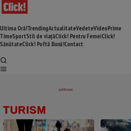
Ultima Oră!
Trending
Actualitate
Vedete
Video
Prime
Time
Sport
Stil de viață
Click! Pentru Femei
Click!
Sănătate
Click! Poftă Bună!
Contact
TURISM