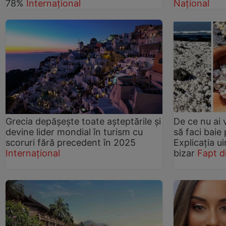
78%
Internațional
Național
Grecia depășește toate așteptările și
De ce nu ai 
devine lider mondial în turism cu
să faci baie
scoruri fără precedent în 2025
Explicația u
Internațional
bizar
Fapt d