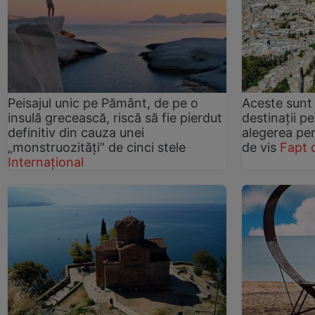
Peisajul unic pe Pământ, de pe o
Aceste sunt
insulă grecească, riscă să fie pierdut
destinații pe
definitiv din cauza unei
alegerea pe
„monstruozități” de cinci stele
de vis
Fapt 
Internațional