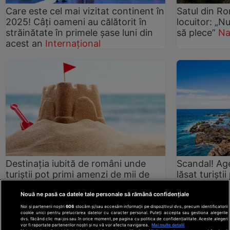
Care este cel mai vizitat continent în
Satul din Ro
2025! Câți oameni au călătorit în
locuitor: „Nu
străinătate în primele șase luni din
să plece”
Na
acest an
Internațional
Destinația iubită de români unde
Scandal! Age
turiștii pot primi amenzi de mii de
lăsat turiști
euro. Mai multe gesturi banale au
luat vacanță
fost interzise
Internațional
mai bine nu 
Nouă ne pasă ca datele tale personale să rămână confidențiale
Noi și partenerii noștri
606
stocăm și/sau accesăm informații pe dispozitivul dvs., precum identificatorii
cookie unici pentru prelucrarea datelor cu caracter personal. Puteți accepta sau gestiona alegerile
dvs. făcând clic mai jos sau în orice moment, pe pagina cu politica de confidențialitate. Aceste alegeri
vor fi raportate partenerilor noștri și nu vă vor afecta navigarea.
Mai multe detalii