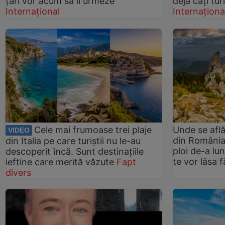
țări vor acum să îl urmeze
deja câți tur
Internațional
Internaționa
Cele mai frumoase trei plaje
Unde se află
VIDEO
din România,
din Italia pe care turiștii nu le-au
ploi de-a lun
descoperit încă. Sunt destinațiile
te vor lăsa f
ieftine care merită văzute
Fapt
divers