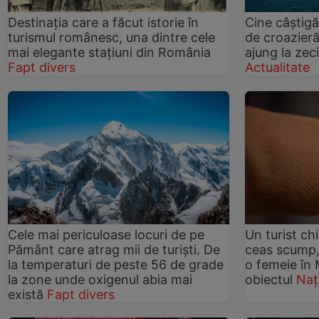
Destinația care a făcut istorie în
Cine câștigă
turismul românesc, una dintre cele
de croazieră
mai elegante stațiuni din România
ajung la zeci
Fapt divers
Actualitate
Cele mai periculoase locuri de pe
Un turist ch
Pământ care atrag mii de turiști. De
ceas scump, 
la temperaturi de peste 56 de grade
o femeie în
la zone unde oxigenul abia mai
obiectul
Naț
există
Fapt divers