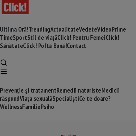
Ultima Oră!
Trending
Actualitate
Vedete
Video
Prime
Time
Sport
Stil de viață
Click! Pentru Femei
Click!
Sănătate
Click! Poftă Bună!
Contact
Prevenție și tratament
Remedii naturiste
Medicii
răspund
Viața sexuală
Specialiști
Ce te doare?
Wellness
Familie
Psiho