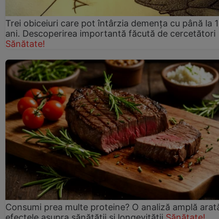
Trei obiceiuri care pot întârzia demența cu până la 
ani. Descoperirea importantă făcută de cercetători
Sănătate!
Consumi prea multe proteine? O analiză amplă arat
efectele asupra sănătății și longevității
Sănătate!