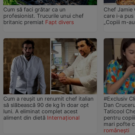
Cum să faci grătar ca un
Chef Jamie O
profesionist. Trucurile unui chef
care i-a pus
britanic premiat
Fapt divers
„Copiii m-au
Cum a reușit un renumit chef italian
#Exclusiv Cl
să slăbească 90 de kg în doar opt
Dan Cruceru
luni. A eliminat complet acest
Taticool Ch
aliment din dietă
Internațional
pentru copiii
mari pofte c
românești