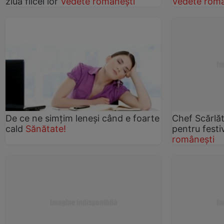
ziua fiicei lor
Vedete românești
Vedete româ
De ce ne simţim leneşi când e foarte
Chef Scărlăt
cald
Sănătate!
pentru festi
românești