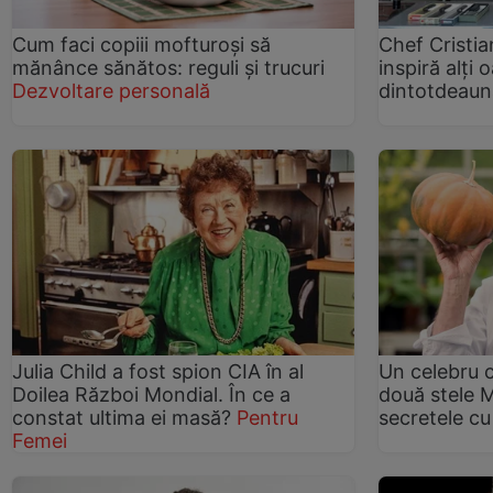
Cum faci copiii mofturoşi să
Chef Cristia
mănânce sănătos: reguli şi trucuri
inspiră alţi
Dezvoltare personală
dintotdeaun
Julia Child a fost spion CIA în al
Un celebru c
Doilea Război Mondial. În ce a
două stele M
constat ultima ei masă?
Pentru
secretele cu
Femei