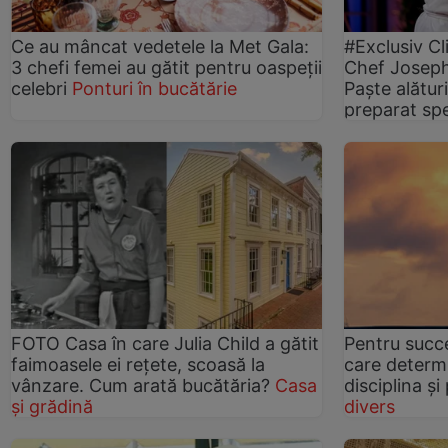
Ce au mâncat vedetele la Met Gala:
#Exclusiv Cl
3 chefi femei au gătit pentru oaspeții
Chef Joseph
celebri
Ponturi în bucătărie
Paşte alături
preparat spe
FOTO Casa în care Julia Child a gătit
Pentru succe
faimoasele ei reţete, scoasă la
care determi
vânzare. Cum arată bucătăria?
Casa
disciplina ș
și grădină
divers