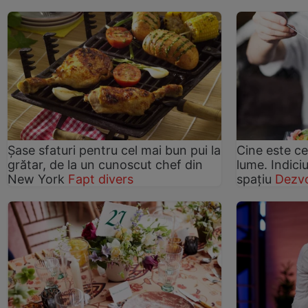
Șase sfaturi pentru cel mai bun pui la
Cine este ce
grătar, de la un cunoscut chef din
lume. Indici
New York
Fapt divers
spațiu
Dezvo