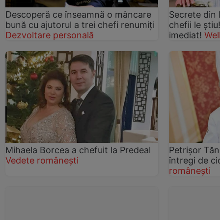
Descoperă ce înseamnă o mâncare
Secrete din 
bună cu ajutorul a trei chefi renumiţi
chefii le ştiu
Dezvoltare personală
imediat!
Wel
Mihaela Borcea a chefuit la Predeal
Petrișor Tăn
Vedete românești
întregi de c
românești