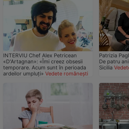
INTERVIU Chef Alex Petricean
Patrizia Pagl
«D'Artagnan»: «Îmi creez obsesii
De patru ani
temporare. Acum sunt în perioada
Sicilia
Vedet
ardeilor umpluţi»
Vedete românești