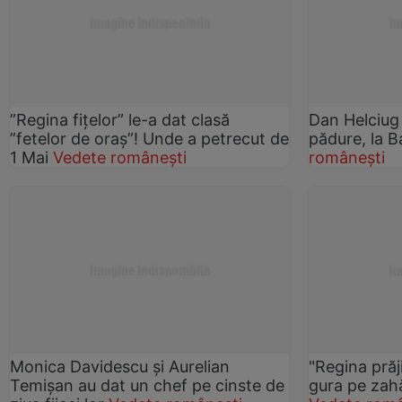
”Regina fițelor” le-a dat clasă
Dan Helciug ş
”fetelor de oraș”! Unde a petrecut de
pădure, la B
1 Mai
Vedete românești
românești
Monica Davidescu şi Aurelian
"Regina prăj
Temişan au dat un chef pe cinste de
gura pe zahă