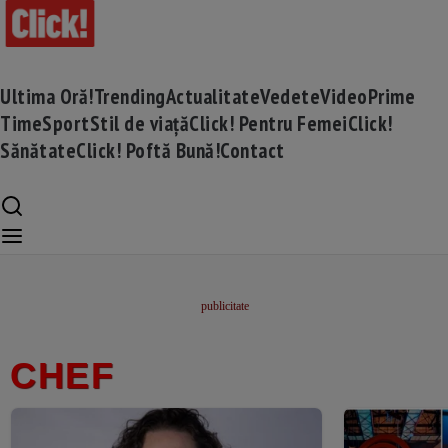
Ultima Oră!
Trending
Actualitate
Vedete
Video
Prime
Time
Sport
Stil de viață
Click! Pentru Femei
Click!
Sănătate
Click! Poftă Bună!
Contact
CHEF