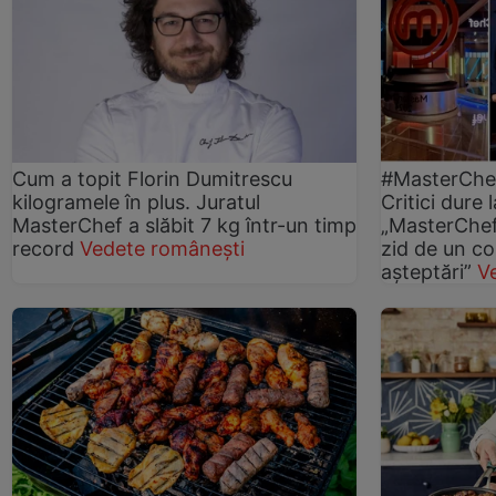
Cum a topit Florin Dumitrescu
#MasterChe
kilogramele în plus. Juratul
Critici dure 
MasterChef a slăbit 7 kg într-un timp
„MasterChef”.
record
Vedete românești
zid de un co
așteptări”
V