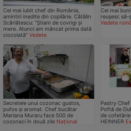
Cel mai iubit chef din România,
Cei mai buni
amintiri inedite din copilărie. Cătălin
reuşesc să-ș
Scărlătescu: "Ştiam de covrigi şi
Vedete româ
mere. Atunci am mâncat prima dată
ciocolată"
Vedete
Secretele unui cozonac gustos,
Pastry Che
pufos și aromat. Chef bucătar
Poftă de Dul
Mariana Muraru face 500 de
de cofetărie
cozonaci în două zile
Național
HEINNER
E