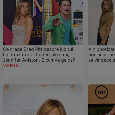
Ce crede Brad Pitt despre iubitul
A hipnotiza
hipnotizator al fostei sale soții,
noul iubit p
Jennifer Aniston. E cumva gelos?
se vindece s
Vedete