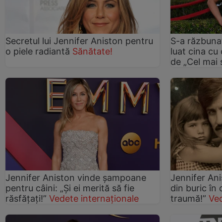
Secretul lui Jennifer Aniston pentru
S-a răzbuna
o piele radiantă
Sănătate!
luat cina cu 
de „Cel mai
Jennifer Aniston vinde șampoane
Jennifer Ani
pentru câini: „Și ei merită să fie
din buric în 
răsfățați!”
Vedete internaționale
traumă!”
Ve