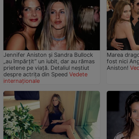
Jennifer Aniston și Sandra Bullock
Marea dragos
„au împărțit” un iubit, dar au rămas
fost nici Ang
prietene pe viață. Detaliul neștiut
Aniston!
Ve
despre actrița din Speed
Vedete
internaționale