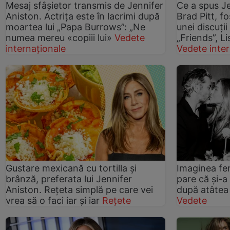
Mesaj sfâșietor transmis de Jennifer
Ce a spus J
Aniston. Actrița este în lacrimi după
Brad Pitt, fo
moartea lui „Papa Burrows”: „Ne
unei discuți
numea mereu «copiii lui»
Vedete
„Friends”, Li
internaționale
Vedete inter
Gustare mexicană cu tortilla și
Imaginea fer
brânză, preferata lui Jennifer
pare că și-a
Aniston. Rețeta simplă pe care vei
după atâtea
vrea să o faci iar și iar
Rețete
Vedete