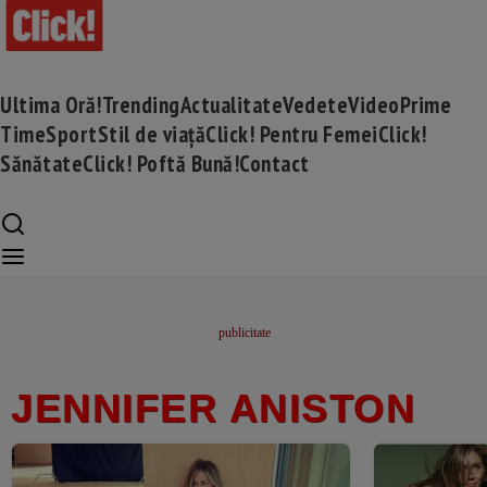
Ultima Oră!
Trending
Actualitate
Vedete
Video
Prime
Time
Sport
Stil de viață
Click! Pentru Femei
Click!
Sănătate
Click! Poftă Bună!
Contact
JENNIFER ANISTON