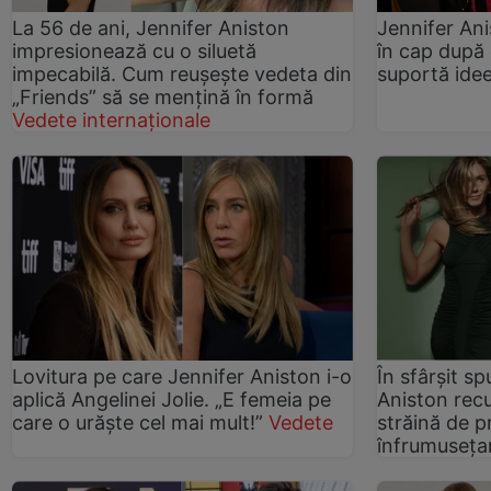
La 56 de ani, Jennifer Aniston
Jennifer Ani
impresionează cu o siluetă
în cap după
impecabilă. Cum reușește vedeta din
suportă idee
„Friends” să se mențină în formă
Vedete internaționale
Lovitura pe care Jennifer Aniston i-o
În sfârșit s
aplică Angelinei Jolie. „E femeia pe
Aniston rec
care o urăște cel mai mult!”
Vedete
străină de p
înfrumuseța