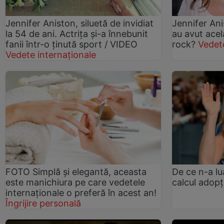
Jennifer Aniston, siluetă de invidiat
Jennifer An
la 54 de ani. Actrița și-a înnebunit
au avut acela
fanii într-o ținută sport / VIDEO
rock?
Vedet
Vedete internaționale
FOTO Simplă și elegantă, aceasta
De ce n-a lu
este manichiura pe care vedetele
calcul adopț
internaționale o preferă în acest an!
Îngrijire personală