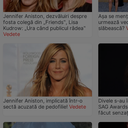
Jennifer Aniston, dezvăluiri despre
Așa se menți
fosta colegă din „Friends‟, Lisa
urmează ved
Kudrow: „Ura când publicul râdea‟
slăbească?
Vedete
Jennifer Aniston, implicată într-o
Divele s-au î
sectă acuzată de pedofilie!
Vedete
SAG Awards 
făcut senzaț