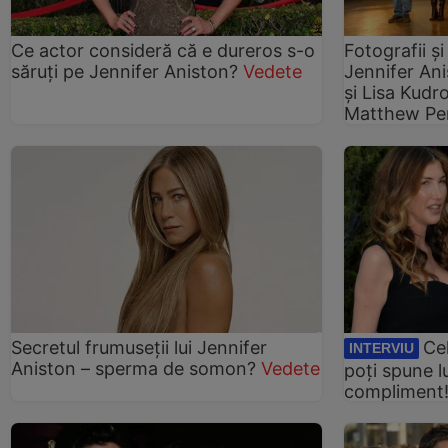
Ce actor consideră că e dureros s-o
Fotografii ș
săruți pe Jennifer Aniston?
Vedete
Jennifer An
şi Lisa Kud
Matthew Pe
Secretul frumuseții lui Jennifer
Cel
INTERVIU
Aniston – sperma de somon?
Vedete
poți spune l
compliment