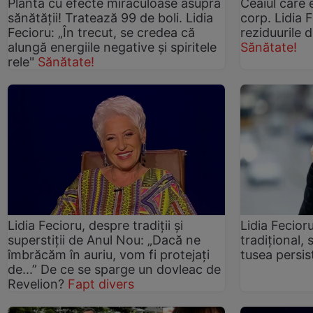
Planta cu efecte miraculoase asupra
Ceaiul care 
sănătății! Tratează 99 de boli. Lidia
corp. Lidia 
Fecioru: „În trecut, se credea că
reziduurile 
alungă energiile negative și spiritele
Sănătate!
rele"
Sănătate!
Lidia Fecioru, despre tradiții și
Lidia Fecior
superstiții de Anul Nou: „Dacă ne
tradițional, 
îmbrăcăm în auriu, vom fi protejați
tusea persis
de...” De ce se sparge un dovleac de
Revelion?
Fapt divers