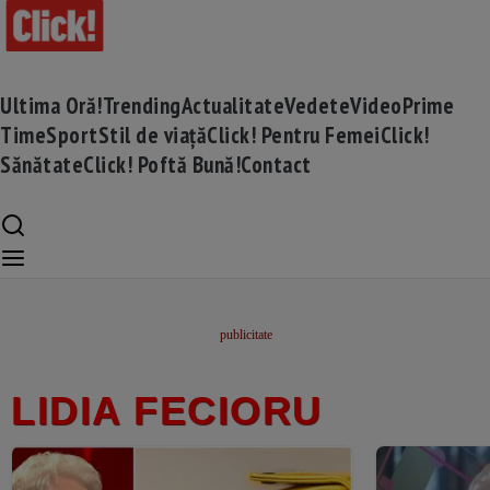
Ultima Oră!
Trending
Actualitate
Vedete
Video
Prime
Time
Sport
Stil de viață
Click! Pentru Femei
Click!
Sănătate
Click! Poftă Bună!
Contact
LIDIA FECIORU