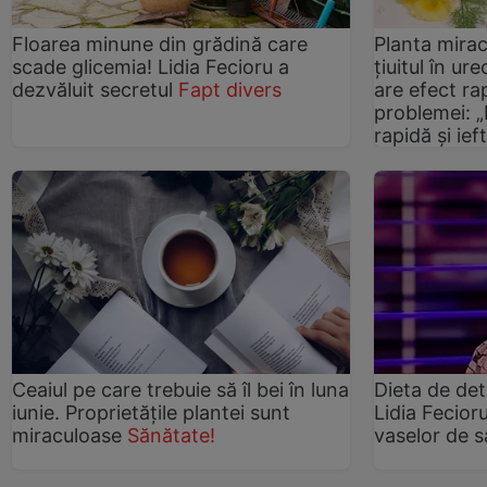
Floarea minune din grădină care
Planta mira
scade glicemia! Lidia Fecioru a
țiuitul în ur
dezvăluit secretul
Fapt divers
are efect r
problemei: 
rapidă și ief
Ceaiul pe care trebuie să îl bei în luna
Dieta de de
iunie. Proprietățile plantei sunt
Lidia Fecior
miraculoase
Sănătate!
vaselor de 