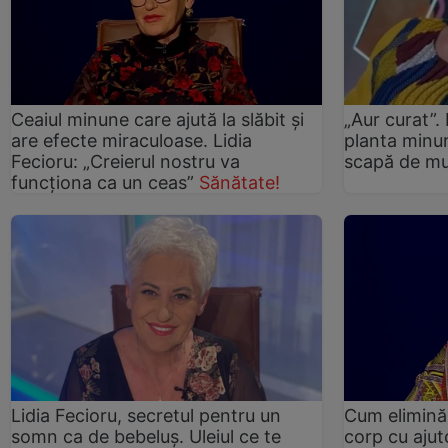
Ceaiul minune care ajută la slăbit și
„Aur curat”.
are efecte miraculoase. Lidia
planta minun
Fecioru: „Creierul nostru va
scapă de muș
funcționa ca un ceas”
Sănătate!
Lidia Fecioru, secretul pentru un
Cum elimină
somn ca de bebeluș. Uleiul ce te
corp cu ajut