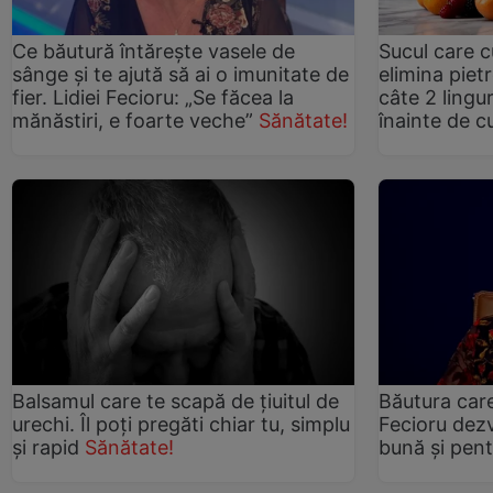
Ce băutură întărește vasele de
Sucul care cu
sânge și te ajută să ai o imunitate de
elimina pietr
fier. Lidiei Fecioru: „Se făcea la
câte 2 lingu
mănăstiri, e foarte veche”
Sănătate!
înainte de c
Balsamul care te scapă de țiuitul de
Băutura care
urechi. Îl poți pregăti chiar tu, simplu
Fecioru dezv
și rapid
Sănătate!
bună și pent