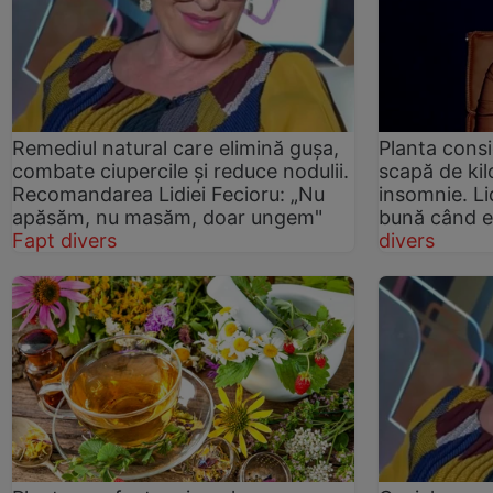
Remediul natural care elimină gușa,
Planta cons
combate ciupercile și reduce nodulii.
scapă de kil
Recomandarea Lidiei Fecioru: „Nu
insomnie. Li
apăsăm, nu masăm, doar ungem"
bună când e
Fapt divers
divers