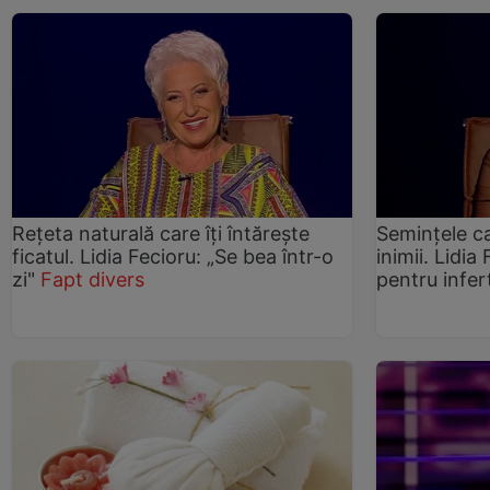
Rețeta naturală care îți întărește
Seminţele c
ficatul. Lidia Fecioru: „Se bea într-o
inimii. Lidia
zi"
Fapt divers
pentru infert