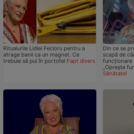
Ritualurile Lidiei Fecioru pentru a
Din ce se pr
atrage banii ca un magnet. Ce
scapă de câr
trebuie să pui în portofel
Fapt divers
funcționare a
„Oprește fun
Sănătate!