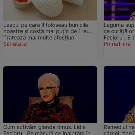
Leacul pe care îl foloseau bunicile
Leguma supr
noastre și costă mai puțin de 1 leu.
ce curăță or
Tratează mai multe afecțiuni
Fecioru: „E 
Sănătate!
PrimeTime
Cum activăm glanda timus. Lidia
Remediul na
Fecioru: „Pe măsură ce înaintăm în
cârcei, ține