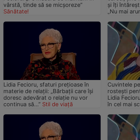
vârstă, tinde să se micșoreze”
și îți întăre
Sănătate!
„Nu mai arun
Lidia Fecioru, sfaturi prețioase în
Cuvintele pe
materie de relații: „Bărbații care își
rostești pen
doresc adevărat o relație nu vor
Lidia Fecioru
continua să...”
Stil de viață
în cel mai s