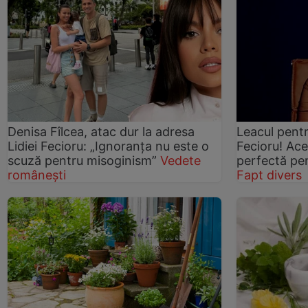
Denisa Fîlcea, atac dur la adresa
Leacul pentr
Lidiei Fecioru: „Ignoranța nu este o
Fecioru! Ac
scuză pentru misoginism”
Vedete
perfectă pen
românești
Fapt divers