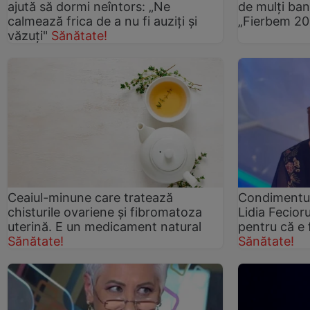
ajută să dormi neîntors: „Ne
de mulți bana
calmează frica de a nu fi auziți și
„Fierbem 20
văzuți"
Sănătate!
Ceaiul-minune care tratează
Condimentul
chisturile ovariene și fibromatoza
Lidia Fecior
uterină. E un medicament natural
pentru că e 
Sănătate!
Sănătate!