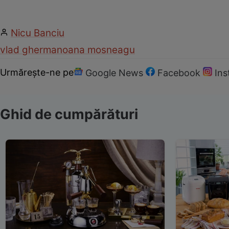
Nicu Banciu
vlad gherman
oana mosneagu
Urmărește-ne pe
Google News
Facebook
In
Ghid de cumpărături