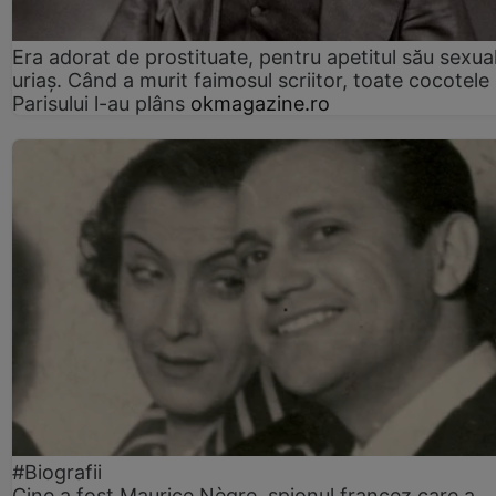
Era adorat de prostituate, pentru apetitul său sexua
uriaș. Când a murit faimosul scriitor, toate cocotele
Parisului l-au plâns
okmagazine.ro
#Biografii
Cine a fost Maurice Nègre, spionul francez care a