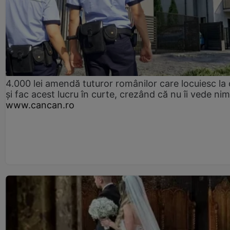
4.000 lei amendă tuturor românilor care locuiesc la
și fac acest lucru în curte, crezând că nu îi vede ni
www.cancan.ro