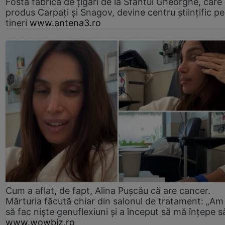
Fosta fabrică de țigări de la Sfântul Gheorghe, care
produs Carpați și Snagov, devine centru științific p
tineri
www.antena3.ro
Cum a aflat, de fapt, Alina Pușcău că are cancer.
Mărturia făcută chiar din salonul de tratament: „Am
să fac niște genuflexiuni și a început să mă înțepe s
www.wowbiz.ro