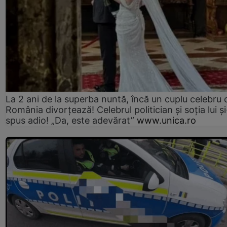
La 2 ani de la superba nuntă, încă un cuplu celebru 
România divorțează! Celebrul politician și soția lui ș
spus adio! „Da, este adevărat”
www.unica.ro