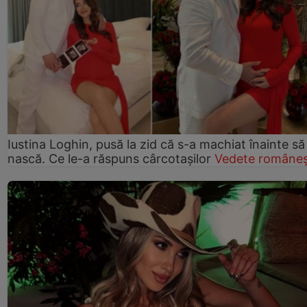
Iustina Loghin, pusă la zid că s-a machiat înainte să
nască. Ce le-a răspuns cârcotașilor
Vedete româneș