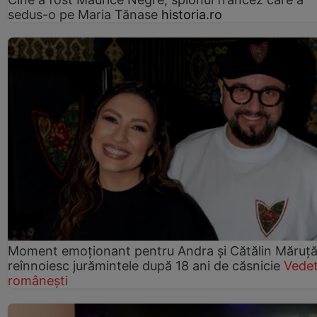
sedus-o pe Maria Tănase
historia.ro
Moment emoționant pentru Andra și Cătălin Măruță!
reînnoiesc jurămintele după 18 ani de căsnicie
Vede
românești