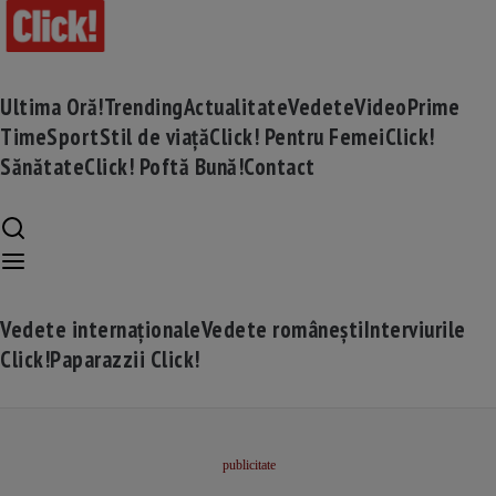
Ultima Oră!
Trending
Actualitate
Vedete
Video
Prime
Time
Sport
Stil de viață
Click! Pentru Femei
Click!
Sănătate
Click! Poftă Bună!
Contact
Vedete internaționale
Vedete românești
Interviurile
Click!
Paparazzii Click!