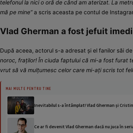
telefonul la nici o oră de când am aterizat. La me
mă pe mine”
a scris aceasta pe contul de Instagra
Vlad Gherman a fost jefuit imed
După aceea, actorul s-a adresat și el fanilor săi de
noroc, fraților! În ciuda faptului că mi-a fost fura
vrut să vă mulțumesc celor care mi-ați scris tot fel
MAI MULTE PENTRU TINE
Inevitabilul s-a întâmplat! Vlad Gherman și Crist
Ce ar fi devenit Vlad Gherman dacă nu juca în seria