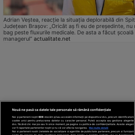
Adrian Veștea, reacție la situația deplorabilă din Spit
Județean Brașov: „Oricât aș fi eu de președinte, nu
bag peste fluxurile medicale. De asta a făcut școală
managerul”
actualitate.net
Nouă ne pasă ca datele tale personale să rămână confidențiale
Noi și partenerii noștri
606
stocăm și/sau accesăm informații pe dispozitivul dvs., precum identificatorii
cookie unici pentru prelucrarea datelor cu caracter personal. Puteți accepta sau gestiona alegerile
dvs. făcând clic mai jos sau în orice moment, pe pagina cu politica de confidențialitate. Aceste alegeri
vor fi raportate partenerilor noștri și nu vă vor afecta navigarea.
Mai multe detalii
Noi si partenerii nostri (retelele de socializare si agentiile de publicitate partenere, precum si furnizorii
nostri de servicii de date analitice) prelucram date pentru a permite website-ului sa functioneze,