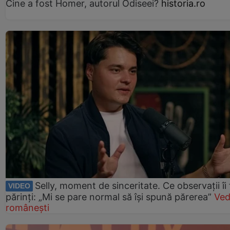
Cine a fost Homer, autorul Odiseei?
historia.ro
Selly, moment de sinceritate. Ce observații îi
VIDEO
părinți: „Mi se pare normal să își spună părerea”
Ved
românești