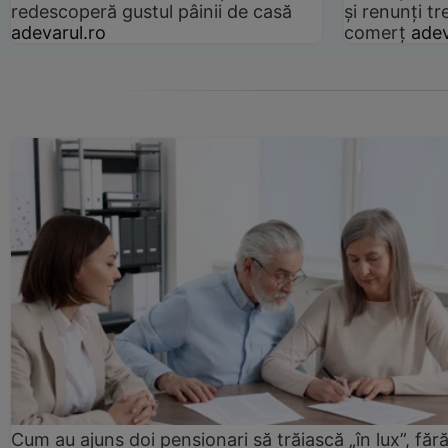
redescoperă gustul pâinii de casă
și renunți tr
adevarul.ro
comerț
adev
Cum au ajuns doi pensionari să trăiască „în lux”, făr