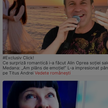
#Exclusiv Click!
Ce surpriză romantică i-a făcut Alin Oprea soției sal
Medana: „Am plâns de emoție!” L-a impresionat pân
pe Titus Andrei
Vedete românești