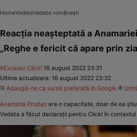
Home
Vedete
Vedete românești
Reacția neașteptată a Anamariei
„Reghe e fericit că apare prin zi
#Exclusiv Click!
16 august 2022 23:31
Ultima actualizare:
16 august 2022 23:32
Adaugă-ne ca sursă preferată în Google
Urmă
Anamaria Prodan
are o capacitate, doar de ea știu
Vedeta a făcut declarații pentru Click! în contextul 