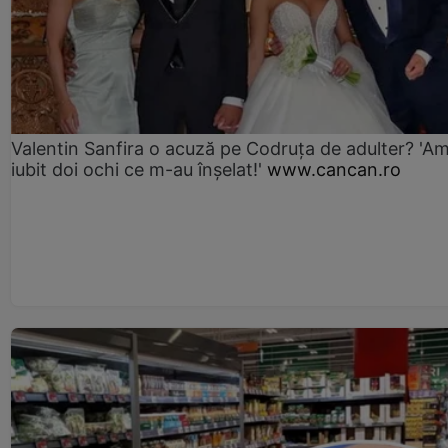
Valentin Sanfira o acuză pe Codruța de adulter? 'A
iubit doi ochi ce m-au înșelat!'
www.cancan.ro