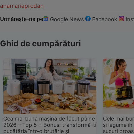
anamaria
prodan
Urmărește-ne pe
Google News
Facebook
In
Ghid de cumpărături
Cea mai bună mașină de făcut pâine
Cele mai bu
2026 – Top 5 + Bonus: transformă-ți
și legume în
bucătăria într-o brutărie și
sucuri proas