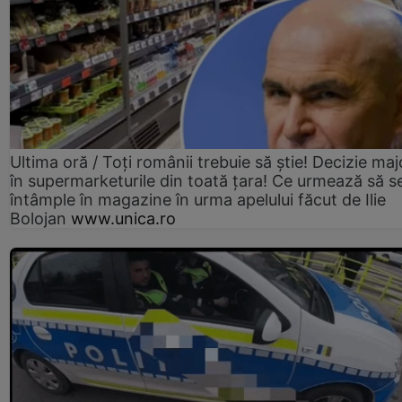
Ultima oră / Toți românii trebuie să știe! Decizie maj
în supermarketurile din toată țara! Ce urmează să s
întâmple în magazine în urma apelului făcut de Ilie
Bolojan
www.unica.ro