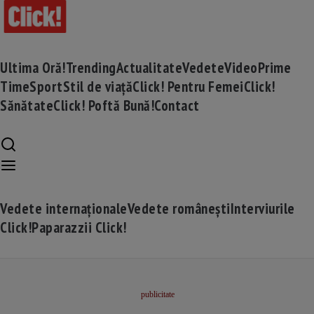
Ultima Oră!
Trending
Actualitate
Vedete
Video
Prime
Time
Sport
Stil de viață
Click! Pentru Femei
Click!
Sănătate
Click! Poftă Bună!
Contact
Vedete internaționale
Vedete românești
Interviurile
Click!
Paparazzii Click!