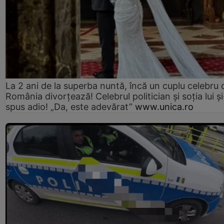
La 2 ani de la superba nuntă, încă un cuplu celebru 
România divorțează! Celebrul politician și soția lui ș
spus adio! „Da, este adevărat”
www.unica.ro