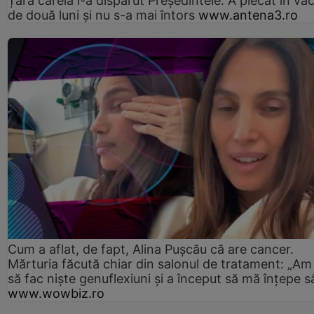
Țara căreia i-a dispărut Președintele. A plecat în va
de două luni și nu s-a mai întors
www.antena3.ro
Cum a aflat, de fapt, Alina Pușcău că are cancer.
Mărturia făcută chiar din salonul de tratament: „Am
să fac niște genuflexiuni și a început să mă înțepe s
www.wowbiz.ro