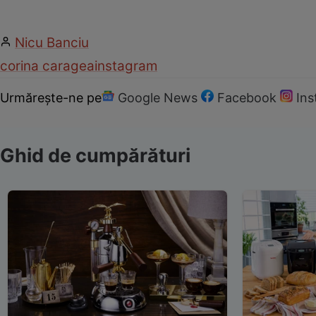
Nicu Banciu
corina caragea
instagram
Urmărește-ne pe
Google News
Facebook
In
Ghid de cumpărături