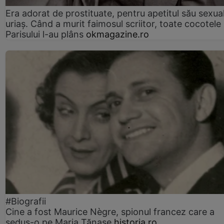
Era adorat de prostituate, pentru apetitul său sexua
uriaș. Când a murit faimosul scriitor, toate cocotele
Parisului l-au plâns
okmagazine.ro
#Biografii
Cine a fost Maurice Nègre, spionul francez care a
sedus-o pe Maria Tănase
historia.ro