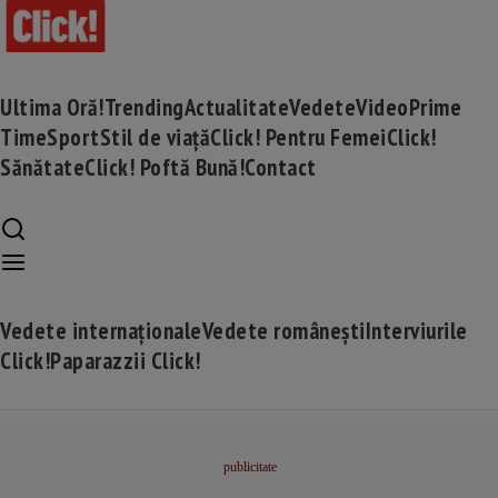
Ultima Oră!
Trending
Actualitate
Vedete
Video
Prime
Time
Sport
Stil de viață
Click! Pentru Femei
Click!
Sănătate
Click! Poftă Bună!
Contact
Vedete internaționale
Vedete românești
Interviurile
Click!
Paparazzii Click!