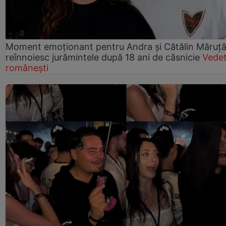
Moment emoționant pentru Andra și Cătălin Măruță!
reînnoiesc jurămintele după 18 ani de căsnicie
Vede
românești