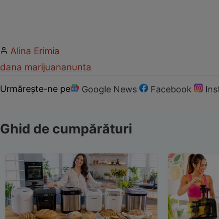
Alina Erimia
dana marijuana
nunta
Urmărește-ne pe
Google News
Facebook
In
Ghid de cumpărături