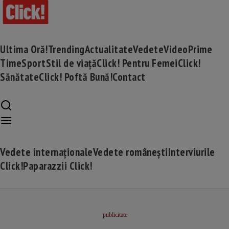
Ultima Oră!
Trending
Actualitate
Vedete
Video
Prime
Time
Sport
Stil de viață
Click! Pentru Femei
Click!
Sănătate
Click! Poftă Bună!
Contact
Vedete internaționale
Vedete românești
Interviurile
Click!
Paparazzii Click!