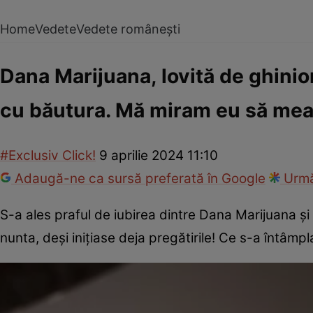
Home
Vedete
Vedete românești
Dana Marijuana, lovită de ghinio
cu băutura. Mă miram eu să mea
#Exclusiv Click!
9 aprilie 2024 11:10
Adaugă-ne ca sursă preferată în Google
Urmă
S-a ales praful de iubirea dintre Dana Marijuana ș
nunta, deși inițiase deja pregătirile! Ce s-a întâmp