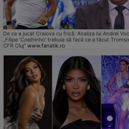
De ce a jucat Craiova cu frică. Analiza lui Andrei Voc
„Filipe ‘Coelhinho’ trebuia să facă ce a făcut Troms
CFR Cluj”
www.fanatik.ro