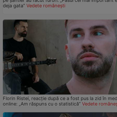
pe șantier au făcut furori: „Pasul cel mai important 
deja gata”
Vedete românești
Florin Ristei, reacție după ce a fost pus la zid în med
online: „Am răspuns cu o statistică”
Vedete româneș