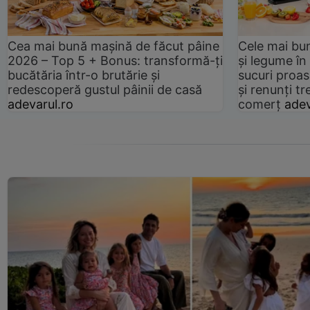
Cea mai bună mașină de făcut pâine
Cele mai bu
2026 – Top 5 + Bonus: transformă-ți
și legume în
bucătăria într-o brutărie și
sucuri proas
redescoperă gustul pâinii de casă
și renunți tr
adevarul.ro
comerț
adev