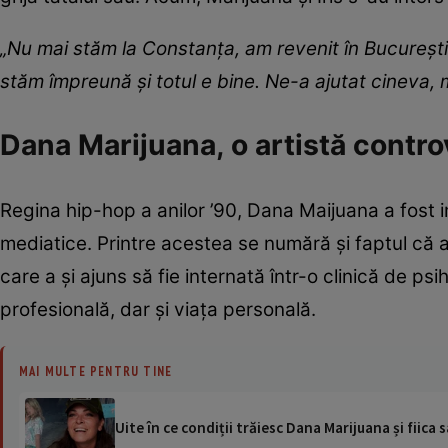
„Nu mai stăm la Constanța, am revenit în București
stăm împreună și totul e bine. Ne-a ajutat cineva, ma
Dana Marijuana, o artistă contro
Regina hip-hop a anilor ’90, Dana Maijuana a fost 
mediatice. Printre acestea se numără și faptul că a
care a și ajuns să fie internată într-o clinică de ps
profesională, dar și viața personală.
MAI MULTE PENTRU TINE
Uite în ce condiții trăiesc Dana Marijuana și fiica