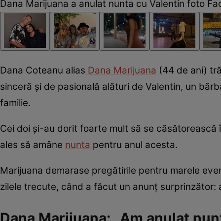
Dana Marijuana a anulat nunta cu Valentin foto F
Dana Coteanu alias
Dana Marijuana
(44 de ani) tră
sinceră și de pasională alături de Valentin, un bărba
familie.
Cei doi și-au dorit foarte mult să se căsătorească î
ales să amâne
nunta
pentru anul acesta.
Marijuana demarase pregătirile pentru marele even
zilele trecute, când a făcut un anunț surprinzător: 
Dana Marijuana: „Am anulat nun