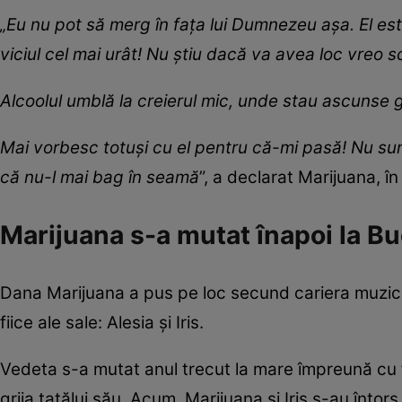
„Eu nu pot să merg în fața lui Dumnezeu așa. El es
viciul cel mai urât! Nu știu dacă va avea loc vreo s
Alcoolul umblă la creierul mic, unde stau ascunse g
Mai vorbesc totuși cu el pentru că-mi pasă! Nu su
că nu-l mai bag în seamă
”, a declarat Marijuana, în
Marijuana s-a mutat înapoi la Bu
Dana Marijuana a pus pe loc secund cariera muzica
fiice ale sale: Alesia și Iris.
Vedeta s-a mutat anul trecut la mare împreună cu fii
grija tatălui său. Acum, Marijuana și Iris s-au întors