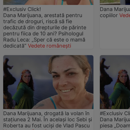
#Exclusiv Click!
Dana Marijua
Dana Marijuana, arestată pentru
copiilor
Ved
trafic de droguri, riscă să fie
decăzută din drepturile de părinte
pentru fiica de 10 ani? Psihologul
Radu Leca: „Sper că este o mamă
dedicată”
Vedete românești
Dana Marijuana, drogată la volan în
#Exclusiv Cl
stațiunea 2 Mai. În același loc Sebi și
Dana Marijua
Roberta au fost uciși de Vlad Pascu
piesa „Doamn