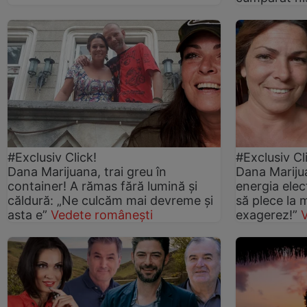
#Exclusiv Click!
#Exclusiv Cl
Dana Marijuana, trai greu în
Dana Marijua
container! A rămas fără lumină și
energia elec
căldură: „Ne culcăm mai devreme și
să plece la 
asta e”
Vedete românești
exagerez!”