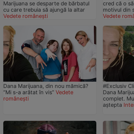
Marijuana se desparte de bărbatul
cred că o să 
cu care trebuia să ajungă la altar
motivul din 
Vedete românești
Vedete româ
Dana Marijuana, din nou mămică?
#Exclusiv Cl
“Mi s-a arătat în vis”
Vedete
Dana Mariju
românești
complet. Mu
aștepta
Inte