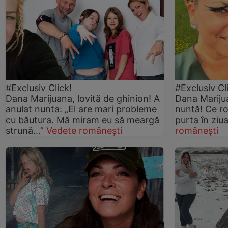
#Exclusiv Click!
#Exclusiv Cl
Dana Marijuana, lovită de ghinion! A
Dana Mariju
anulat nunta: „El are mari probleme
nuntă! Ce r
cu băutura. Mă miram eu să meargă
purta în ziu
strună…”
Vedete românești
românești