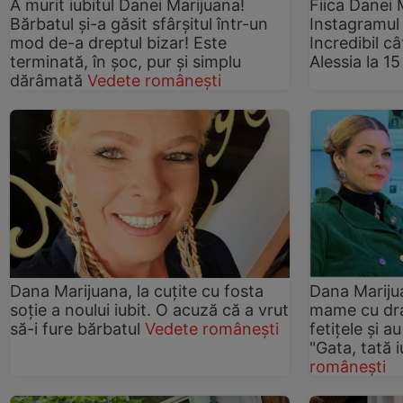
A murit iubitul Danei Marijuana!
Fiica Danei 
Bărbatul şi-a găsit sfârşitul într-un
Instagramul 
mod de-a dreptul bizar! Este
Incredibil c
terminată, în şoc, pur şi simplu
Alessia la 1
dărâmată
Vedete românești
Dana Marijuana, la cuțite cu fosta
Dana Mariju
soție a noului iubit. O acuză că a vrut
mame cu dra
să-i fure bărbatul
Vedete românești
fetițele și a
"Gata, tată i
românești