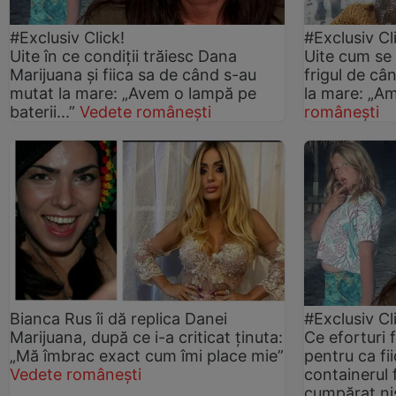
#Exclusiv Click!
#Exclusiv Cl
Uite în ce condiții trăiesc Dana
Uite cum se
Marijuana și fiica sa de când s-au
frigul de câ
mutat la mare: „Avem o lampă pe
la mare: „Am 
baterii...”
Vedete românești
românești
Bianca Rus îi dă replica Danei
#Exclusiv Cl
Marijuana, după ce i-a criticat ținuta:
Ce eforturi 
„Mă îmbrac exact cum îmi place mie”
pentru ca fii
Vedete românești
containerul 
cumpărat niș