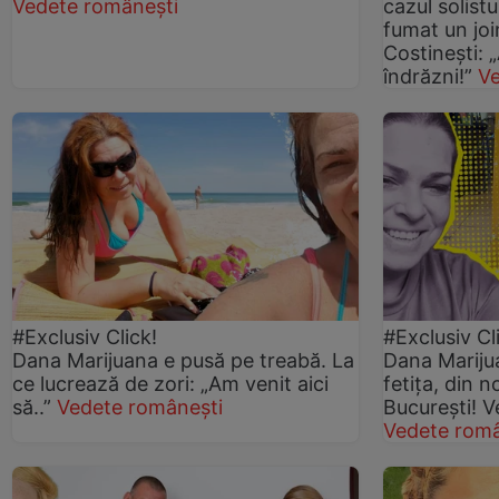
Vedete românești
cazul solistu
fumat un joi
Costinești: 
îndrăzni!”
Ve
#Exclusiv Click!
#Exclusiv Cl
Dana Marijuana e pusă pe treabă. La
Dana Marijua
ce lucrează de zori: „Am venit aici
fetița, din n
să..”
Vedete românești
București! 
Vedete româ