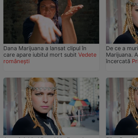
Dana Marijuana a lansat clipul în
De ce a muri
care apare iubitul mort subit
Vedete
Marijuana. A
românești
încercată
P