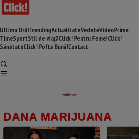
Ultima Oră!
Trending
Actualitate
Vedete
Video
Prime
Time
Sport
Stil de viață
Click! Pentru Femei
Click!
Sănătate
Click! Poftă Bună!
Contact
DANA MARIJUANA