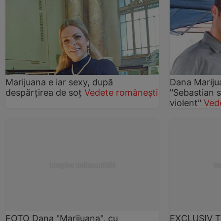
Marijuana e iar sexy, după
Dana Mariju
despărţirea de soţ
Vedete românești
"Sebastian 
violent"
Ved
FOTO Dana "Marijuana", cu
EXCLUSIV Ta