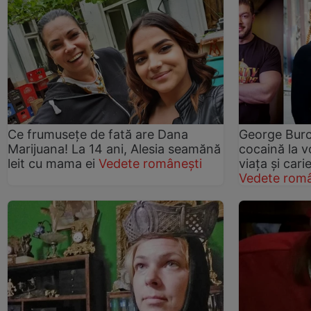
Ce frumusețe de fată are Dana
George Burc
Marijuana! La 14 ani, Alesia seamănă
cocaină la vo
leit cu mama ei
Vedete românești
viața și car
Vedete româ