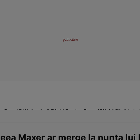
me
Sport
Stil de viață
Click! Pentru Femei
Click! Sănătate
eea Maxer ar merge la nunta lui 