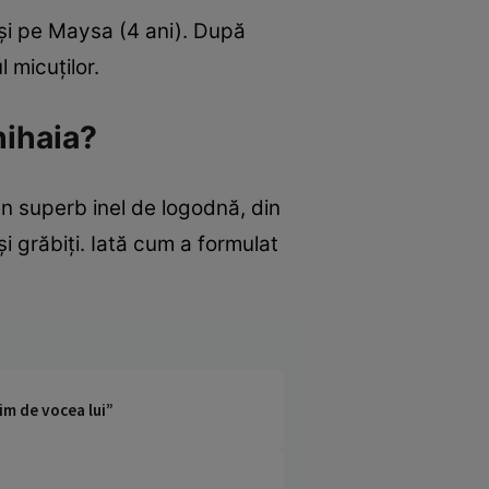
 și pe Maysa (4 ani). După
l micuților.
hihaia?
un superb inel de logodnă, din
 grăbiți. Iată cum a formulat
im de vocea lui”