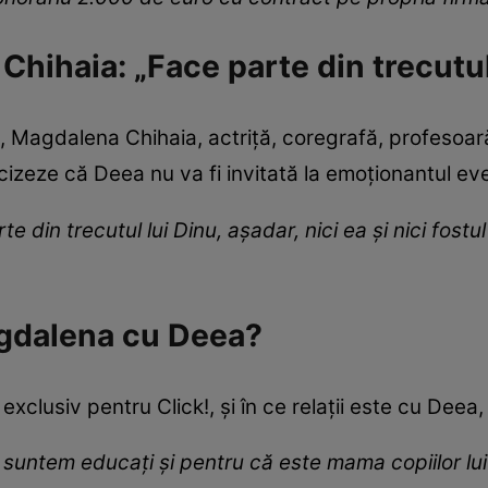
hihaia: „Face parte din trecutul
!, Magdalena Chihaia, actriță, coregrafă, profesoar
cizeze că Deea nu va fi invitată la emoționantul ev
te din trecutul lui Dinu, așadar, nici ea și nici fost
Magdalena cu Deea?
xclusiv pentru Click!, și în ce relații este cu Dee
 suntem educați și pentru că este mama copiilor lui 