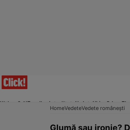
Ultima Oră!
Trending
Actualitate
Vedete
Video
Prime Ti
Home
Vedete
Vedete românești
Glumă sau ironie? D