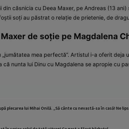
ii din căsnicia cu Deea Maxer, pe Andreas (13 ani)
oștii soți au păstrat o relație de prietenie, de dragu
 Maxer de soție pe Magdalena C
„jumătatea mea perfectă”. Artistul i-a oferit deja 
a că nunta lui Dinu cu Magdalena se apropie cu pași
pă plecarea lui Mihai Onilă. „Să cânte cu nevastă-sa în casă! Ne lips
uat în serios rolul de tată vitreg! Ce gest a făcut bărbatul