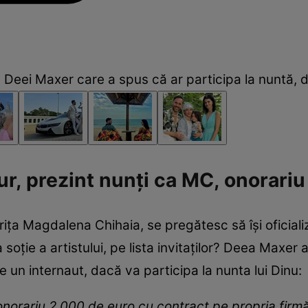
 Deei Maxer care a spus că ar participa la nuntă, d
r, prezint nunți ca MC, onorariu
trița Magdalena Chihaia, se pregătesc să își oficia
a soție a artistului, pe lista invitaților? Deea Maxer 
 un internaut, dacă va participa la nunta lui Dinu:
onorariu 2.000 de euro cu contract pe propria firmă