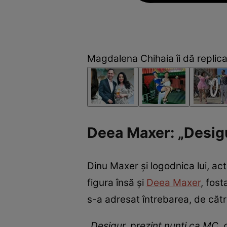
Magdalena Chihaia îi dă replica
Deea Maxer: „Desigu
Dinu Maxer și logodnica lui, ac
figura însă și
Deea Maxer
, fost
s-a adresat întrebarea, de către
„Desigur, prezint nunți ca MC, 