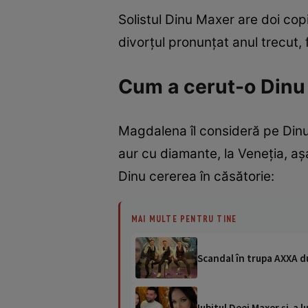
Solistul Dinu Maxer are doi cop
divorțul pronunțat anul trecut, f
Cum a cerut-o Dinu
Magdalena îl consideră pe Dinu 
aur cu diamante, la Veneția, aș
Dinu cererea în căsătorie:
MAI MULTE PENTRU TINE
Scandal în trupa AXXA du
Iubitul Deei Maxer și-a l