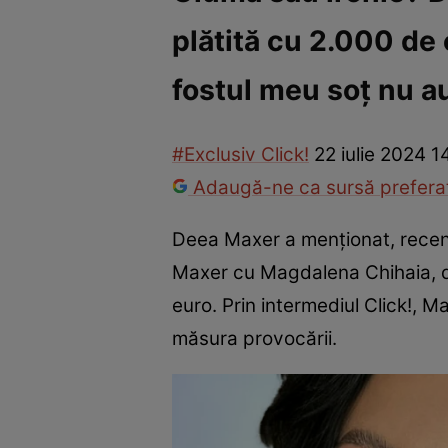
plătită cu 2.000 de 
Vedete internaționale
Vedete românești
Interviurile Cli
fostul meu soț nu a
#Exclusiv Click!
22 iulie 2024 1
Adaugă-ne ca sursă preferat
Deea Maxer a menționat, recent,
Maxer cu Magdalena Chihaia, d
euro. Prin intermediul Click!, M
măsura provocării.