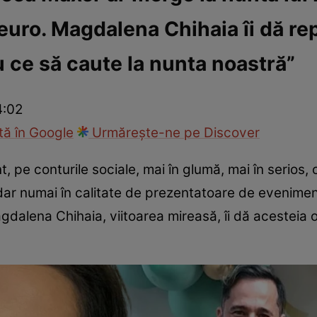
euro. Magdalena Chihaia îi dă repl
ck!
Paparazzii Click!
u ce să caute la nunta noastră”
4:02
ă în Google
Urmărește-ne pe Discover
 pe conturile sociale, mai în glumă, mai în serios, 
ar numai în calitate de prezentatoare de evenimen
agdalena Chihaia, viitoarea mireasă, îi dă acesteia 