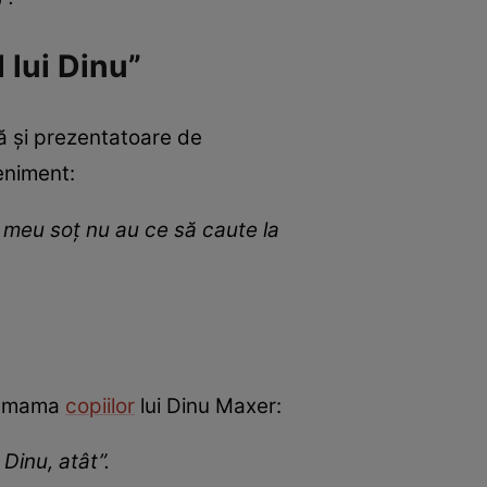
 lui Dinu”
ă și prezentatoare de
eniment:
ul meu soț nu au ce să caute la
a, mama
copiilor
lui Dinu Maxer:
Dinu, atât”.