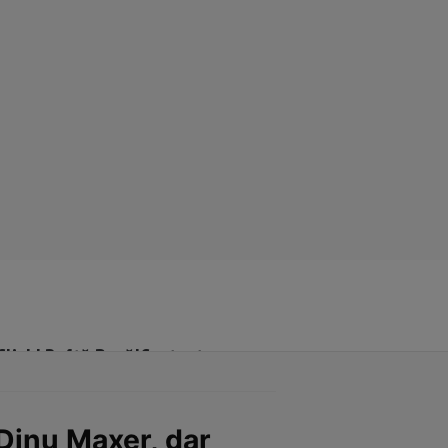
Click! Poftă Bună!
Contact
Dinu Maxer, dar