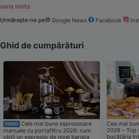
oana ionita
Urmărește-ne pe
Google News
Facebook
In
Ghid de cumpărături
Cele mai bune espressoare
Cea mai bun
VIDEO
2026 – Top 
manuale cu portafiltru 2026: cum
bucătăria înt
obții un espresso de nivel barista