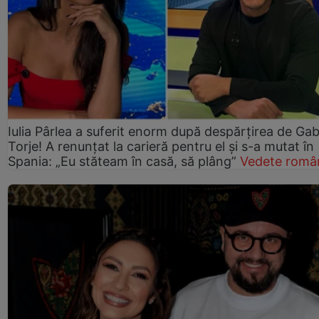
Iulia Pârlea a suferit enorm după despărțirea de Gab
Torje! A renunțat la carieră pentru el și s-a mutat în
Spania: „Eu stăteam în casă, să plâng”
Vedete româ