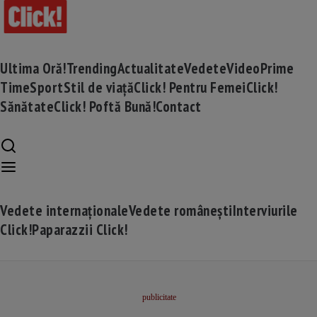
Ultima Oră!
Trending
Actualitate
Vedete
Video
Prime
Time
Sport
Stil de viață
Click! Pentru Femei
Click!
Sănătate
Click! Poftă Bună!
Contact
Vedete internaționale
Vedete românești
Interviurile
Click!
Paparazzii Click!