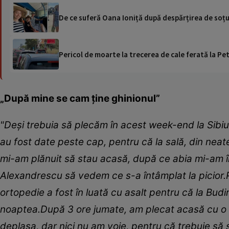
De ce suferă Oana Ioniță după despărțirea de soțul
Pericol de moarte la trecerea de cale ferată la Pet
„După mine se cam ține ghinionul”
"Deși trebuia să plecăm în acest week-end la Sibiu
au fost date peste cap, pentru că la sală, din neate
mi-am plănuit să stau acasă, după ce abia mi-am î
Alexandrescu să vedem ce s-a întâmplat la picior.
ortopedie a fost în luată cu asalt pentru că la Bud
noaptea.
După 3 ore jumate, am plecat acasă cu o
deplasa, dar nici nu am voie, pentru că trebuie să s