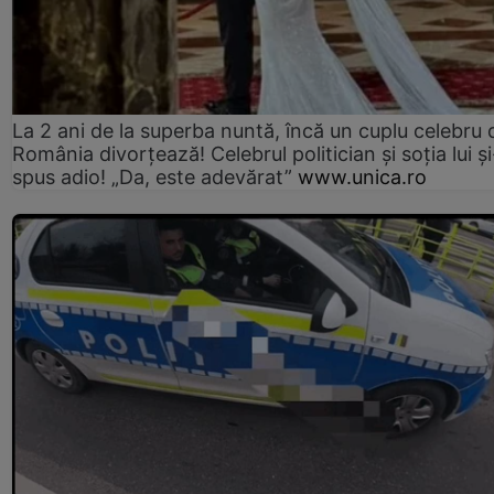
La 2 ani de la superba nuntă, încă un cuplu celebru 
România divorțează! Celebrul politician și soția lui ș
spus adio! „Da, este adevărat”
www.unica.ro