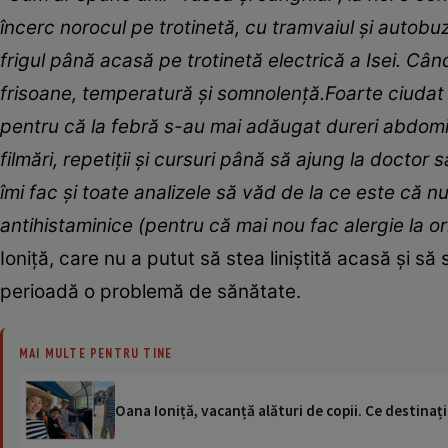
încerc norocul pe trotinetă, cu tramvaiul și autobuz
frigul până acasă pe trotinetă electrică a Isei. C
frisoane, temperatură și somnolență.Foarte ciudat 
pentru că la febră s-au mai adăugat dureri abdomin
filmări, repetiții și cursuri până să ajung la doct
îmi fac și toate analizele să văd de la ce este că n
antihistaminice (pentru că mai nou fac alergie la or
Ioniță, care nu a putut să stea liniștită acasă și să
perioadă o problemă de sănătate.
MAI MULTE PENTRU TINE
Oana Ioniță, vacanță alături de copii. Ce destinați