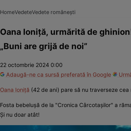
Home
Vedete
Vedete românești
Oana Ioniță, urmărită de ghinion
„Buni are grijă de noi”
22 octombrie 2024 0:00
Adaugă-ne ca sursă preferată în Google
Urmă
Oana Ioniță
(42 de ani) pare să nu traverseze cea 
Fosta bebelușă de la "Cronica Cârcotașilor" a răm
Și nu doar atât!