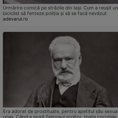
Urmărire comică pe străzile din Iași. Cum a reușit u
biciclist să fenteze poliția și să se facă nevăzut
adevarul.ro
Era adorat de prostituate, pentru apetitul său sexua
uriaș. Când a murit faimosul scriitor, toate cocotele