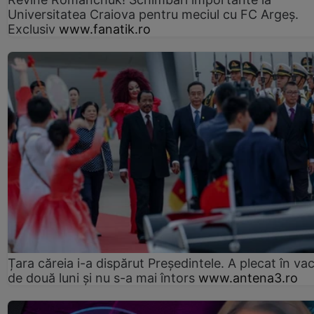
Universitatea Craiova pentru meciul cu FC Argeş.
Exclusiv
www.fanatik.ro
Țara căreia i-a dispărut Președintele. A plecat în va
de două luni și nu s-a mai întors
www.antena3.ro