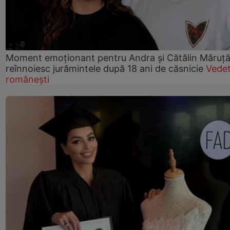
Moment emoționant pentru Andra și Cătălin Măruță!
reînnoiesc jurămintele după 18 ani de căsnicie
Vede
românești