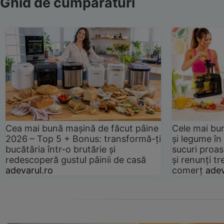
Ghid de cumpărături
Cea mai bună mașină de făcut pâine
Cele mai bu
2026 – Top 5 + Bonus: transformă-ți
și legume în
bucătăria într-o brutărie și
sucuri proas
redescoperă gustul pâinii de casă
și renunți tr
adevarul.ro
comerț
adev