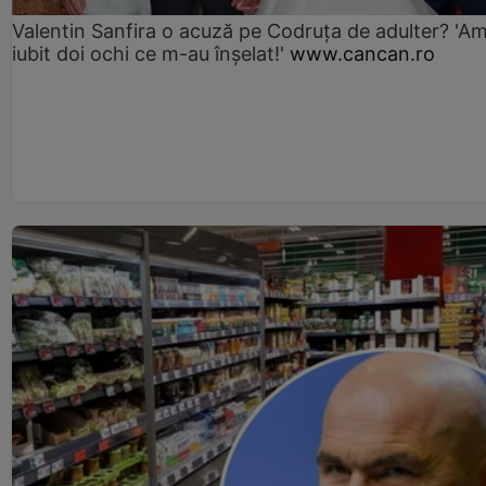
Valentin Sanfira o acuză pe Codruța de adulter? 'A
iubit doi ochi ce m-au înșelat!'
www.cancan.ro