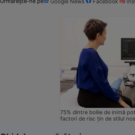
Urmărește-ne pe
Google News
Facebook
In
75% dintre bolile de inimă pot
factori de risc țin de stilul no