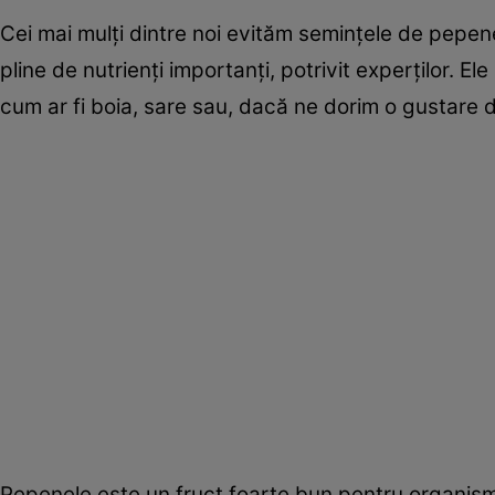
Cei mai mulți dintre noi evităm semințele de pepen
pline de nutrienți importanți, potrivit experților. Ele
cum ar fi boia, sare sau, dacă ne dorim o gustare 
Pepenele este un fruct foarte bun pentru organism,