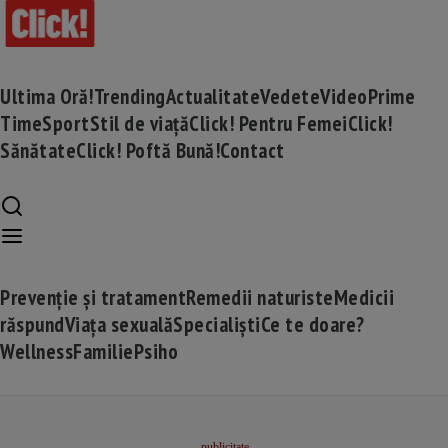
Ultima Oră!
Trending
Actualitate
Vedete
Video
Prime
Time
Sport
Stil de viață
Click! Pentru Femei
Click!
Sănătate
Click! Poftă Bună!
Contact
Prevenție și tratament
Remedii naturiste
Medicii
răspund
Viața sexuală
Specialiști
Ce te doare?
Wellness
Familie
Psiho