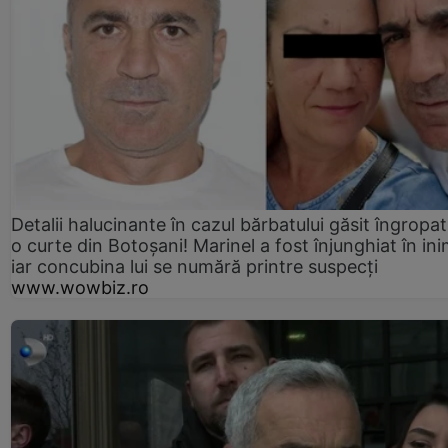
Detalii halucinante în cazul bărbatului găsit îngropat
o curte din Botoșani! Marinel a fost înjunghiat în ini
iar concubina lui se numără printre suspecți
www.wowbiz.ro