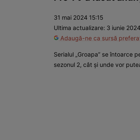
America Express
Românii au talent
Survivor România
Che
31 mai 2024 15:15
Ultima actualizare:
3 iunie 2024
Adaugă-ne ca sursă preferat
Serialul „Groapa” se întoarce p
sezonul 2, cât și unde vor putea