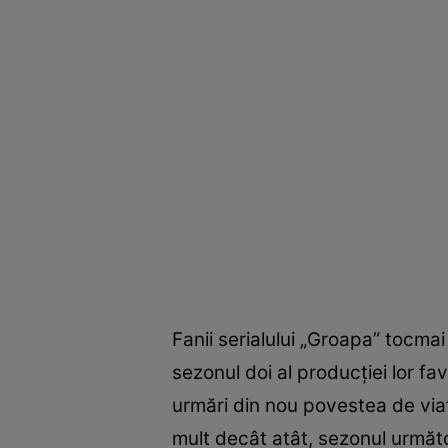
Fanii serialului „Groapa” tocma
sezonul doi al producției lor f
urmări din nou povestea de viaț
mult decât atât, sezonul următo