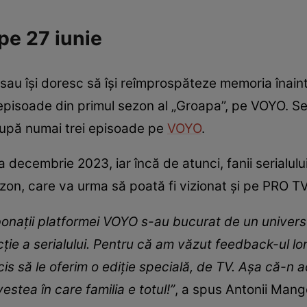
pe 27 iunie
 sau își doresc să își reîmprospăteze memoria înaint
episoade din primul sezon al „Groapa”, pe VOYO. Se
după numai trei episoade pe
VOYO
.
a decembrie 2023, iar încă de atunci, fanii serialul
zon, care va urma să poată fi vizionat și pe PRO TV
abonații platformei VOYO s-au bucurat de un univers 
e a serialului. Pentru că am văzut feedback-ul lor 
cis să le oferim o ediție specială, de TV. Așa că-n 
stea în care familia e totul!”
, a spus Antonii Mang