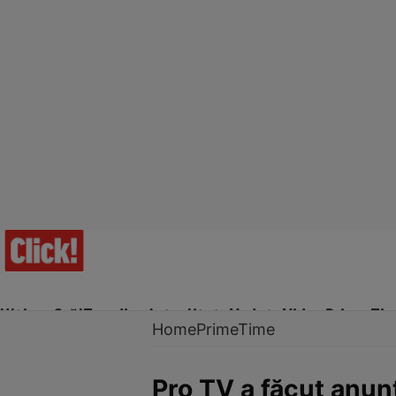
Ultima Oră!
Trending
Actualitate
Vedete
Video
Prime Ti
Home
PrimeTime
Pro TV a făcut anunț