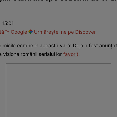
fi la cuțite
Eurovison
 15:01
ă în Google
Urmărește-ne pe Discover
e micile ecrane în această vară! Deja a fost anunța
 viziona românii serialul lor
favorit
.