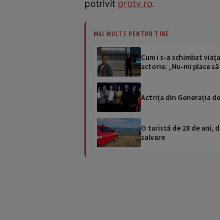
potrivit
protv.ro
.
MAI MULTE PENTRU TINE
Cum i s-a schimbat viața 
actorie: „Nu-mi place să
Actrița din Generația de 
O turistă de 28 de ani, d
salvare