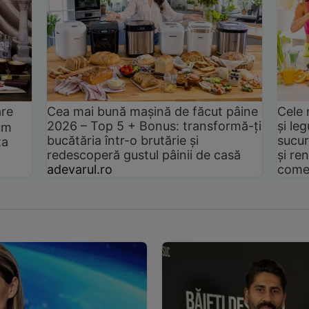
are
Cea mai bună mașină de făcut pâine
Cele 
2026 – Top 5 + Bonus: transformă-ți
și le
um
bucătăria într-o brutărie și
sucur
ta
redescoperă gustul pâinii de casă
și ren
adevarul.ro
come