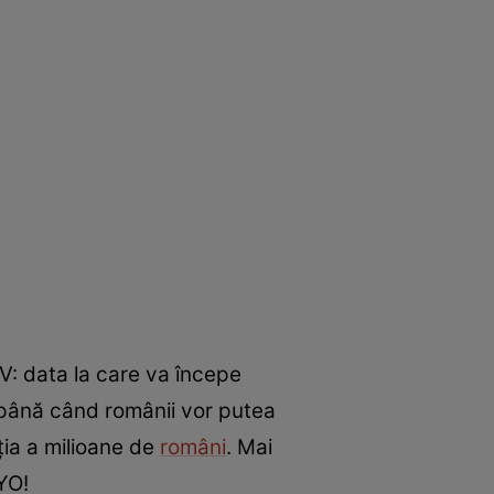
TV: data la care va începe
ă până când românii vor putea
ția a milioane de
români
. Mai
YO!