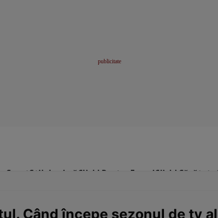
me
Sport
Stil de viață
Click! Pentru Femei
Click! Sănătate
ul. Când începe sezonul de tv al