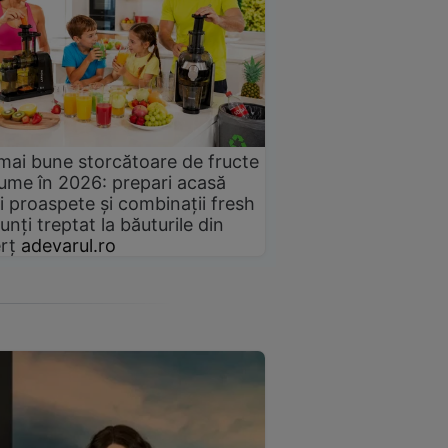
mai bune storcătoare de fructe
gume în 2026: prepari acasă
i proaspete și combinații fresh
unți treptat la băuturile din
rț
adevarul.ro