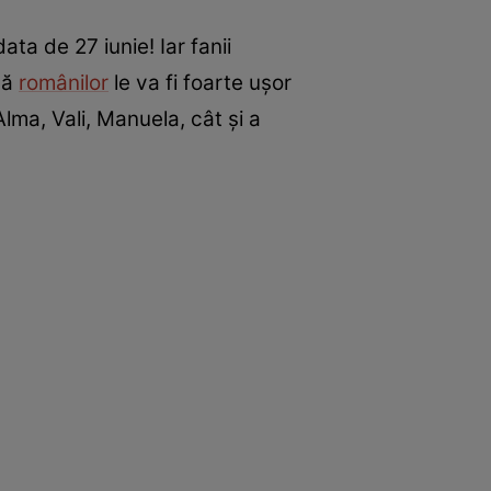
a de 27 iunie! Iar fanii
că
românilor
le va fi foarte ușor
lma, Vali, Manuela, cât și a