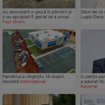
Au descoperit o gaură în pământ şi
Găuri de un
s-au apropiat! E genial ce a urmat
Lugoj-Deva
Fapt divers
Pământul a «înghiţit» 14 maşini
O petiţie pe
deodată
Internațional
a adunat 16
Național