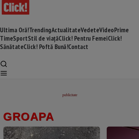
Ultima Oră!
Trending
Actualitate
Vedete
Video
Prime
Time
Sport
Stil de viață
Click! Pentru Femei
Click!
Sănătate
Click! Poftă Bună!
Contact
GROAPA