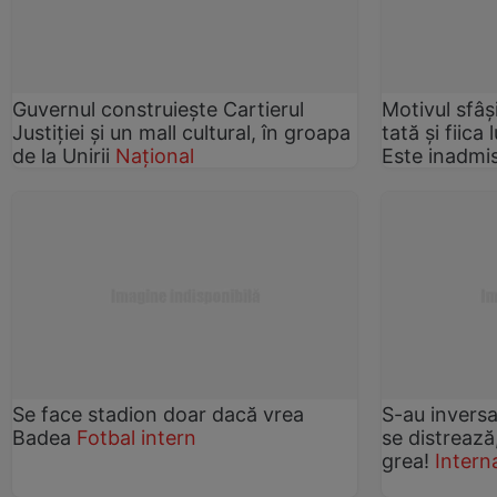
Guvernul construiește Cartierul
Motivul sfâș
Justiției și un mall cultural, în groapa
tată și fiica
de la Unirii
Național
Este inadmis
Se face stadion doar dacă vrea
S-au inversat
Badea
Fotbal intern
se distrează
grea!
Intern