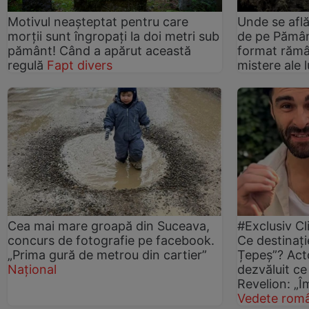
Motivul neașteptat pentru care
Unde se afl
morții sunt îngropați la doi metri sub
de pe Pămân
pământ! Când a apărut această
format rămâ
regulă
Fapt divers
mistere ale l
Cea mai mare groapă din Suceava,
#Exclusiv Cl
concurs de fotografie pe facebook.
Ce destinați
„Prima gură de metrou din cartier”
Țepeș”? Act
Național
dezvăluit ce
Revelion: „Î
Vedete româ