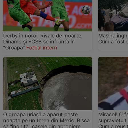
Derby în noroi. Rivale de moarte,
Mașină înghi
Dinamo și FCSB se înfruntă în
Cum a fost 
”Groapă”
Fotbal intern
O groapă uriaşă a apărut peste
Miracol! O f
noapte pe un teren din Mexic. Riscă
supravieţuit
să "înghită" casele din apropiere
Cum a reuşi