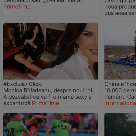
personajul său: „Și-a luat viața..”
castingul pe
PrimeTime
noua producț
dus acea șa
#Exclusiv Click!
China a înc
Monica Bîrlădeanu, despre noul rol.
10.000 de m
A dezvăluit că va fi o mamă sexy şi
Pământ. Car
excentrică
PrimeTime
Internaționa