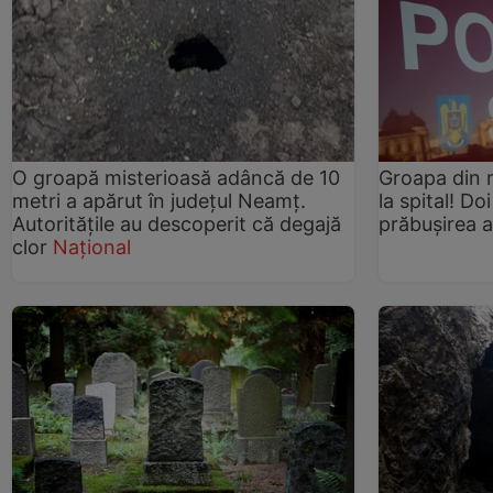
O groapă misterioasă adâncă de 10
Groapa din mi
metri a apărut în județul Neamț.
la spital! Do
Autoritățile au descoperit că degajă
prăbușirea a
clor
Național