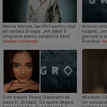
Marius Manole, sacrificii pentru rolul
Actorul româ
din serialul Groapa: „Am slăbit 8
noapte, „cer
kilograme pentru cerşetorul Alică”
gunoaie și e
Vedete românești
România
Ve
Cum a ajuns Teona Stavarachi să
#Exclusiv Cl
joace în „Groapa”. Ce spune despre
Un cunoscut 