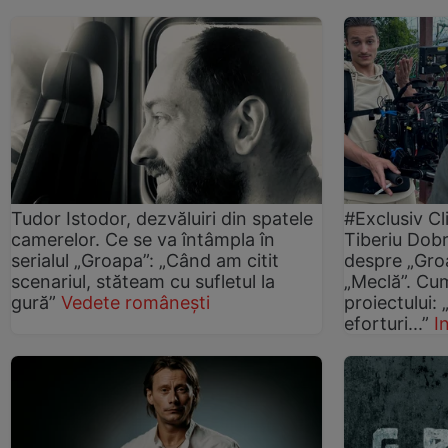
Tudor Istodor, dezvăluiri din spatele
#Exclusiv Cl
camerelor. Ce se va întâmpla în
Tiberiu Dobri
serialul „Groapa”: „Când am citit
despre „Groa
scenariul, stăteam cu sufletul la
„Meclă”. Cu
gură”
Vedete românești
proiectului: 
eforturi...”
I