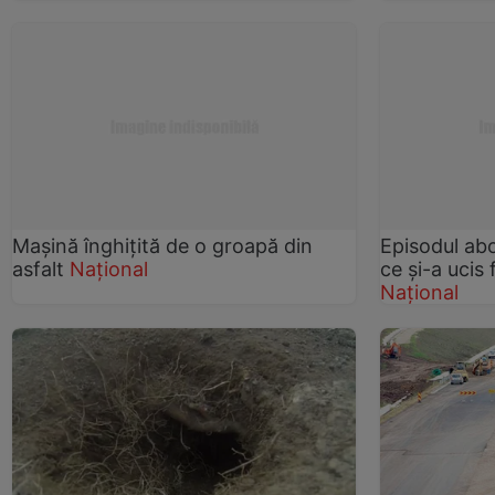
Maşină înghiţită de o groapă din
Episodul abo
asfalt
Național
ce şi-a ucis
Național