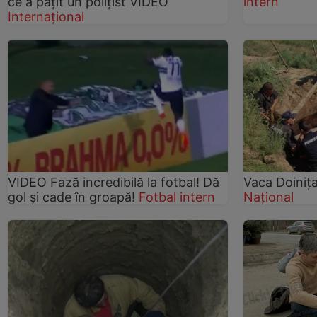
ce a pățit un polițist VIDEO
intern
Internațional
VIDEO Fază incredibilă la fotbal! Dă
Vaca Doiniţ
gol şi cade în groapă!
Fotbal intern
Național