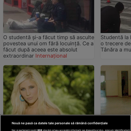
O studentă și-a făcut timp să asculte
Studentă la 
povestea unui om fără locuință. Ce a
o trecere de
făcut după aceea este absolut
Tânăra a mu
extraordinar
Internațional
Pornostudenta a terminat şefă de
Spală podele
Nouă ne pasă ca datele tale personale să rămână confidențiale
promoţie
Actualitate
facultatea
N
Noi și partenerii noștri
606
stocăm și/sau accesăm informații pe dispozitivul dvs., precum identificatorii