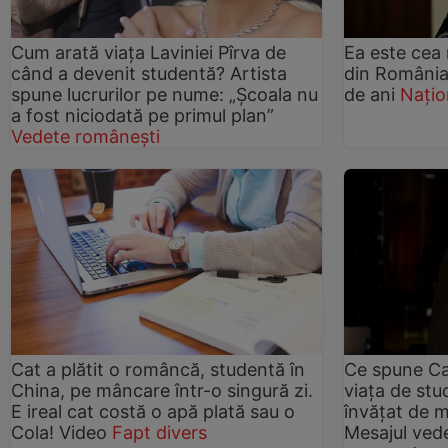
Cum arată viața Laviniei Pîrva de
Ea este cea 
când a devenit studentă? Artista
din România!
spune lucrurilor pe nume: „Școala nu
de ani
Națio
a fost niciodată pe primul plan”
Vedete românești
Cat a plătit o româncă, studentă în
Ce spune C
China, pe mâncare într-o singură zi.
viața de stu
E ireal cat costă o apă plată sau o
învățat de mi
Cola! Video
Fapt divers
Mesajul vede