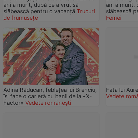
ani a murit, după ce a vrut să
ani a murit,
slăbească pentru o vacanţă
Trucuri
slăbească p
de frumusețe
Femei
Adina Răducan, feblețea lui Brenciu,
Fata lui Aur
își face o carieră cu banii de la «X-
Vedete româ
Factor»
Vedete românești