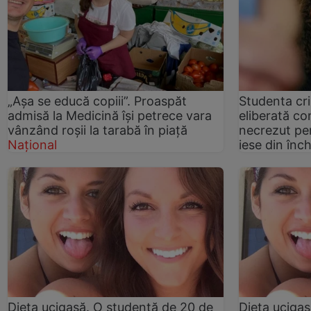
„Așa se educă copiii”. Proaspăt
Studenta cri
admisă la Medicină își petrece vara
eliberată co
vânzând roșii la tarabă în piață
necrezut pe
Național
iese din înc
Dieta ucigaşă. O studentă de 20 de
Dieta uciga