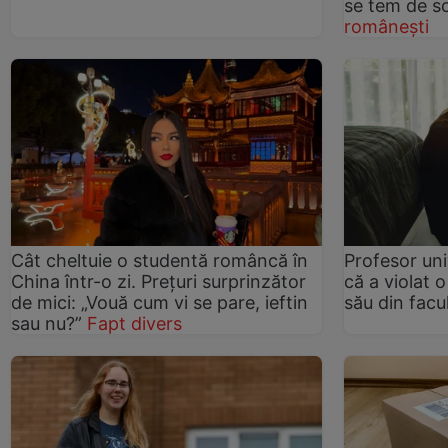
se tem de s
românești
Cât cheltuie o studentă româncă în
Profesor uni
China într-o zi. Prețuri surprinzător
că a violat o
de mici: „Vouă cum vi se pare, ieftin
său din facu
sau nu?”
Fapt divers