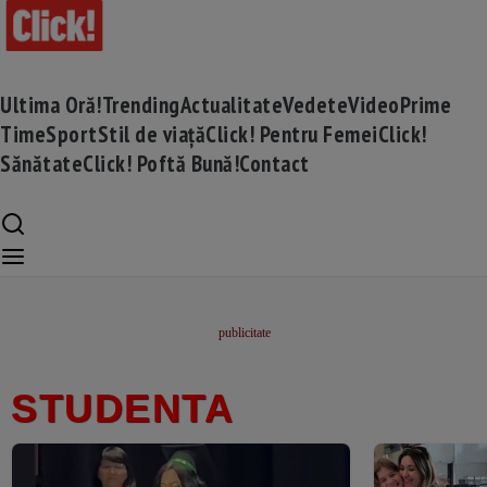
Ultima Oră!
Trending
Actualitate
Vedete
Video
Prime
Time
Sport
Stil de viață
Click! Pentru Femei
Click!
Sănătate
Click! Poftă Bună!
Contact
STUDENTA