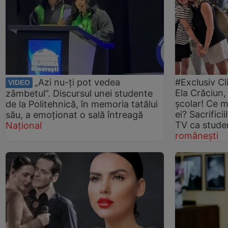
„Azi nu-ți pot vedea
#Exclusiv Cl
VIDEO
Ela Crăciun, 
zâmbetul”. Discursul unei studente
școlar! Ce m
de la Politehnică, în memoria tatălui
ei? Sacrifici
său, a emoționat o sală întreagă
TV ca studen
Național
românești