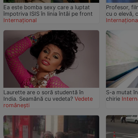
Ea este bomba sexy care a luptat
Profesor, fi
împotriva ISIS în linia întâi pe front
cu o elevă, c
Internațional
Internaționa
Laurette are o soră studentă în
S-a mutat în
India. Seamănă cu vedeta?
Vedete
chirie
Intern
românești