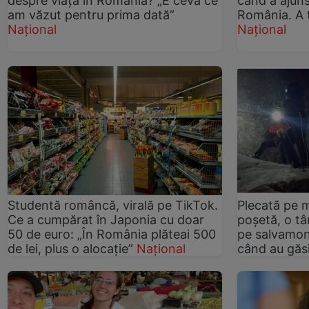
despre viața în România? „E ceva ce
când a ajuns
am văzut pentru prima dată”
România. A 
Național
Național
Studentă româncă, virală pe TikTok.
Plecată pe m
Ce a cumpărat în Japonia cu doar
poșetă, o tâ
50 de euro: „În România plăteai 500
pe salvamont
de lei, plus o alocaţie”
Național
când au găs