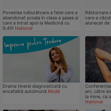
Povestea tulburătoare a fetei care a
Răsturnare d
abandonat şcoala în clasa a şasea şi
care a căzut 
care a intrat apoi la Medicină cu
alunecat de
9,40!
Național
Drama tinerei diagnosticată cu
Conferenţiar
encefalită autoimună
Modă
ani, către s
la mine, ca 
Național