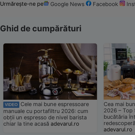
Urmărește-ne pe
Google News
Facebook
In
Ghid de cumpărături
Cele mai bune espressoare
Cea mai bun
VIDEO
2026 – Top 
manuale cu portafiltru 2026: cum
bucătăria înt
obții un espresso de nivel barista
redescoperă 
chiar la tine acasă
adevarul.ro
adevarul.ro