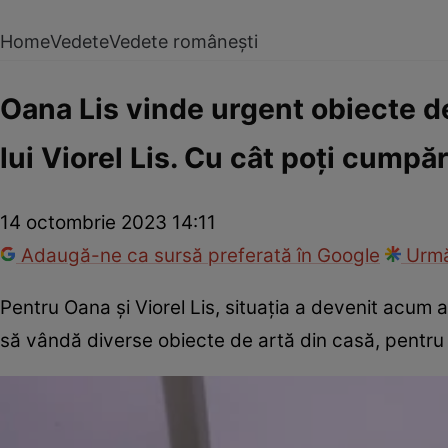
Home
Vedete
Vedete românești
Oana Lis vinde urgent obiecte d
lui Viorel Lis. Cu cât poți cumpă
14 octombrie 2023 14:11
Adaugă-ne ca sursă preferată în Google
Urmă
Pentru Oana și Viorel Lis, situația a devenit acum a
să vândă diverse obiecte de artă din casă, pentru a