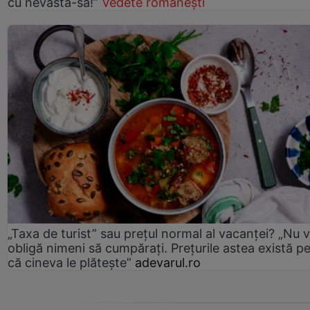
cu nevastă-sa!”
Vedete românești
„Taxa de turist” sau prețul normal al vacanței? „Nu 
obligă nimeni să cumpărați. Prețurile astea există p
că cineva le plătește”
adevarul.ro