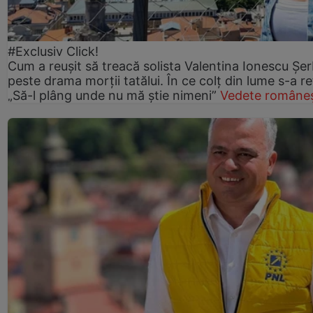
#Exclusiv Click!
Cum a reușit să treacă solista Valentina Ionescu Șe
peste drama morții tatălui. În ce colț din lume s-a re
„Să-l plâng unde nu mă știe nimeni”
Vedete româneș