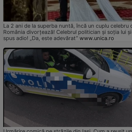
La 2 ani de la superba nuntă, încă un cuplu celebru 
România divorțează! Celebrul politician și soția lui ș
spus adio! „Da, este adevărat”
www.unica.ro
Urmărire comică pe străzile din Iași. Cum a reușit u