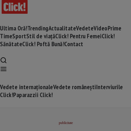
Ultima Oră!
Trending
Actualitate
Vedete
Video
Prime
Time
Sport
Stil de viață
Click! Pentru Femei
Click!
Sănătate
Click! Poftă Bună!
Contact
Vedete internaționale
Vedete românești
Interviurile
Click!
Paparazzii Click!