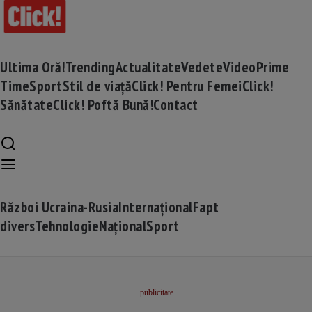
Ultima Oră!
Trending
Actualitate
Vedete
Video
Prime
Time
Sport
Stil de viață
Click! Pentru Femei
Click!
Sănătate
Click! Poftă Bună!
Contact
Război Ucraina-Rusia
Internațional
Fapt
divers
Tehnologie
Național
Sport