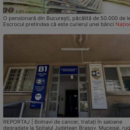
O pensionară din București, păcălită de 50.000 de le
Escrocul pretindea că este curierul unei bănci
Națio
REPORTAJ | Bolnavi de cancer, tratați în saloane
degradate la Spitalul Județean Brașov. Mucegai, ru