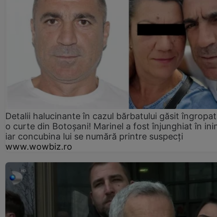
Detalii halucinante în cazul bărbatului găsit îngropat
o curte din Botoșani! Marinel a fost înjunghiat în ini
iar concubina lui se numără printre suspecți
www.wowbiz.ro