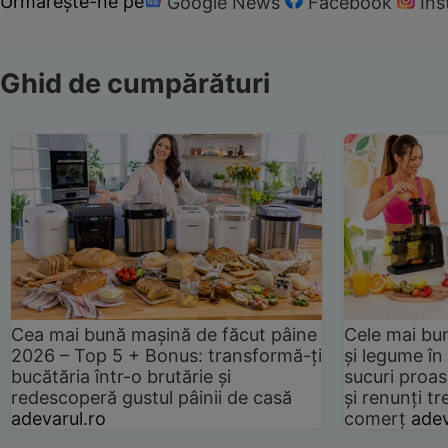
Urmărește-ne pe
Google News
Facebook
In
Ghid de cumpărături
Cea mai bună mașină de făcut pâine
Cele mai bu
2026 – Top 5 + Bonus: transformă-ți
și legume în
bucătăria într-o brutărie și
sucuri proas
redescoperă gustul pâinii de casă
și renunți tr
adevarul.ro
comerț
adev