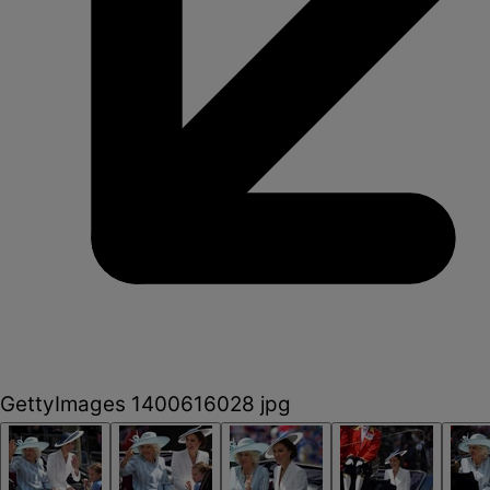
GettyImages 1400616028 jpg