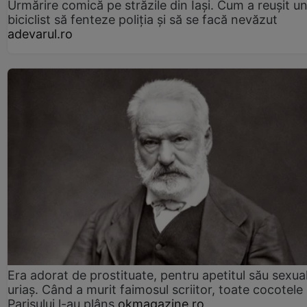
Urmărire comică pe străzile din Iași. Cum a reușit u
biciclist să fenteze poliția și să se facă nevăzut
adevarul.ro
Era adorat de prostituate, pentru apetitul său sexua
uriaș. Când a murit faimosul scriitor, toate cocotele
Parisului l-au plâns
okmagazine.ro