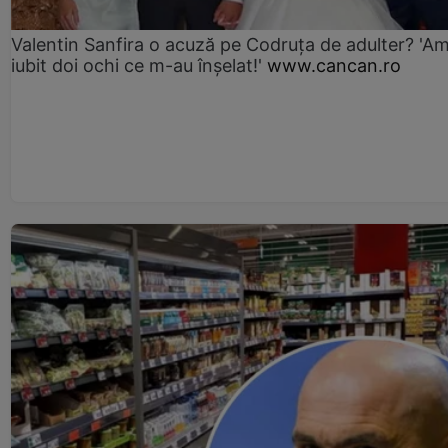
Valentin Sanfira o acuză pe Codruța de adulter? 'A
iubit doi ochi ce m-au înșelat!'
www.cancan.ro