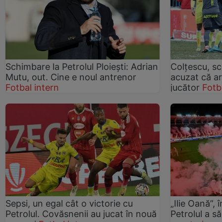
Schimbare la Petrolul Ploiești: Adrian
Colțescu, sca
Mutu, out. Cine e noul antrenor
acuzat că ar
Fotbal intern
jucător
Fotb
Sepsi, un egal cât o victorie cu
„Ilie Oană”, 
Petrolul. Covăsnenii au jucat în nouă
Petrolul a s