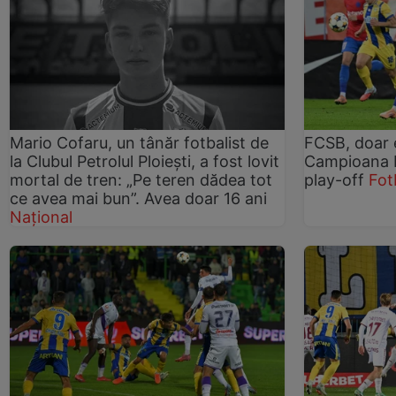
Mario Cofaru, un tânăr fotbalist de
FCSB, doar e
la Clubul Petrolul Ploiești, a fost lovit
Campioana R
mortal de tren: „Pe teren dădea tot
play-off
Fot
ce avea mai bun”. Avea doar 16 ani
Național