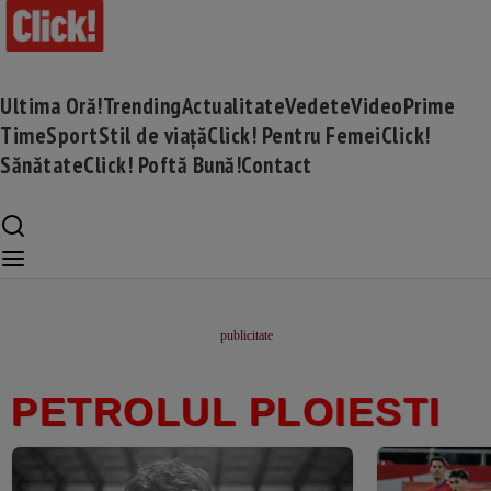
Ultima Oră!
Trending
Actualitate
Vedete
Video
Prime
Time
Sport
Stil de viață
Click! Pentru Femei
Click!
Sănătate
Click! Poftă Bună!
Contact
PETROLUL PLOIESTI