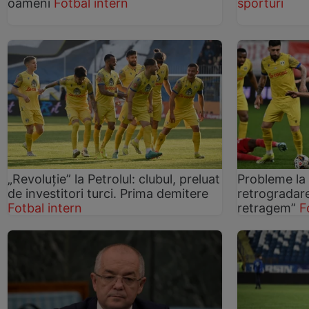
oameni
Fotbal intern
sporturi
„Revoluție” la Petrolul: clubul, preluat
Probleme la
de investitori turci. Prima demitere
retrogradare
Fotbal intern
retragem”
F