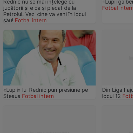
Rednic nu se mai înţelege cu
«Lupii galben
jucătorii şi e ca şi plecat de la
Fotbal inter
Petrolul. Vezi cine va veni în locul
său!
Fotbal intern
«Lupii» lui Rednic pun presiune pe
Din Liga I a
Steaua
Fotbal intern
locul 12
Fotb