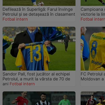
Defilează în Superligă: Farul învinge
Campioana n
Petrolul și se detașează în clasament
victorie la 
Fotbal intern
Fotbal inter
Şandor Pall, fost jucător al echipei
FC Petrolul a
Petrolul, a murit la vârsta de 70 de
Moldovan a
ani
Fotbal intern