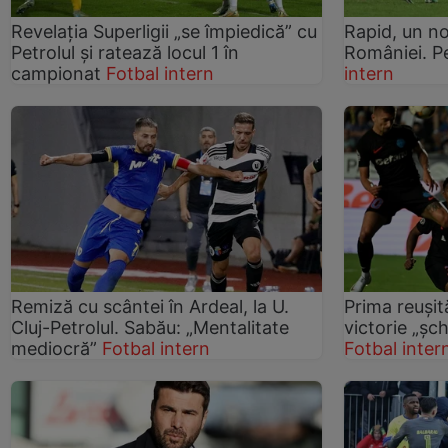
Revelația Superligii „se împiedică” cu
Rapid, un no
Petrolul și ratează locul 1 în
României. Pe
campionat
Fotbal intern
intern
Remiză cu scântei în Ardeal, la U.
Prima reușit
Cluj-Petrolul. Sabău: „Mentalitate
victorie „șch
mediocră”
Fotbal intern
Fotbal inter