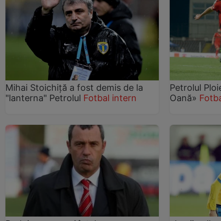
Mihai Stoichiţă a fost demis de la
Petrolul Ploi
"lanterna" Petrolul
Fotbal intern
Oană»
Fotba