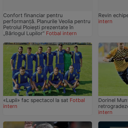
Confort financiar pentru
Revin echipe
performanţă. Planurile Veolia pentru
intern
Petrolul Ploieşti prezentate în
„Bârlogul Lupilor“
Fotbal intern
«Lupii» fac spectacol la sat
Fotbal
Dorinel Mun
intern
retrogradeze
intern