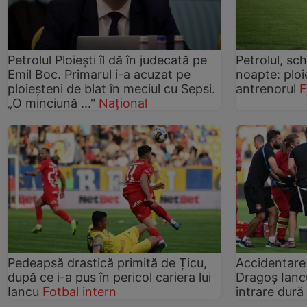
Petrolul Ploiești îl dă în judecată pe
Petrolul, sc
Emil Boc. Primarul i-a acuzat pe
noapte: ploi
ploieșteni de blat în meciul cu Sepsi.
antrenorul
F
„O minciună ..."
Național
Pedeapsă drastică primită de Țicu,
Accidentare 
după ce i-a pus în pericol cariera lui
Dragoș Ianc
Iancu
Fotbal intern
intrare dură