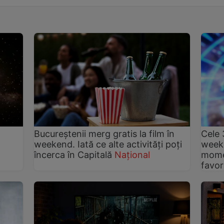
Bucureștenii merg gratis la film în
Cele 
weekend. Iată ce alte activități poți
weeke
încerca în Capitală
Național
momen
favor