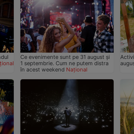
ndul
Ce evenimente sunt pe 31 august și
Activ
țional
1 septembrie. Cum ne putem distra
augu
în acest weekend
Național