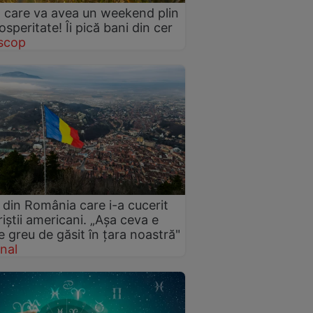
 care va avea un weekend plin
osperitate! Îi pică bani din cer
scop
 din România care i-a cucerit
riștii americani. „Aşa ceva e
e greu de găsit în țara noastră"
nal