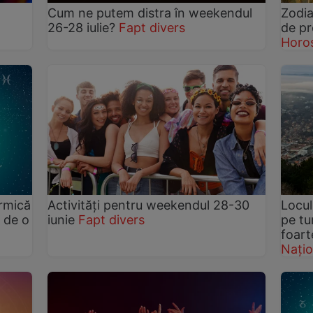
Cum ne putem distra în weekendul
Zodia
26-28 iulie?
Fapt divers
de pr
Horo
armică
Activități pentru weekendul 28-30
Locul
 de o
iunie
Fapt divers
pe tu
foart
Națio