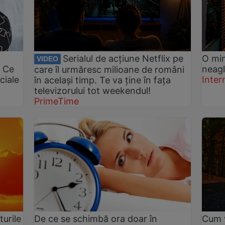
Serialul de acțiune Netflix pe
O min
VIDEO
. Ce
neagl
care îl urmăresc milioane de români
ciale
Inter
în același timp. Te va ține în fața
televizorului tot weekendul!
PrimeTime
urile
De ce se schimbă ora doar în
Cum v