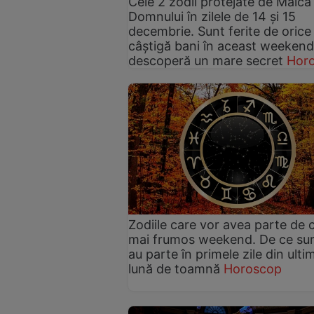
Cele 2 zodii protejate de Maica
Domnului în zilele de 14 și 15
decembrie. Sunt ferite de orice 
câștigă bani în aceast weekend
descoperă un mare secret
Hor
Zodiile care vor avea parte de c
mai frumos weekend. De ce sur
au parte în primele zile din ulti
lună de toamnă
Horoscop