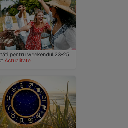
ități pentru weekendul 23-25
st
Actualitate