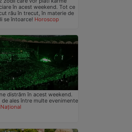
2 zodii care vor plăti karme
ciare în acest weekend. Tot ce
cut rău în trecut, în materie de
li se întoarce!
Horoscop
e distrăm în acest weekend.
de ales între multe evenimente
Național