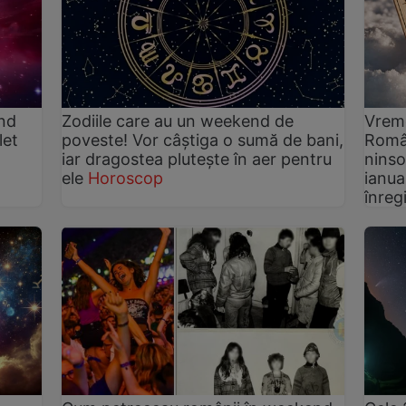
end
Zodiile care au un weekend de
Vreme
let
poveste! Vor câștiga o sumă de bani,
Român
iar dragostea plutește în aer pentru
ninso
ele
Horoscop
ianua
înreg