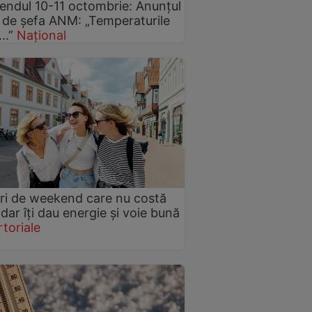
ndul 10-11 octombrie: Anunțul
 de șefa ANM: „Temperaturile
..”
Național
ri de weekend care nu costă
 dar îți dau energie și voie bună
toriale