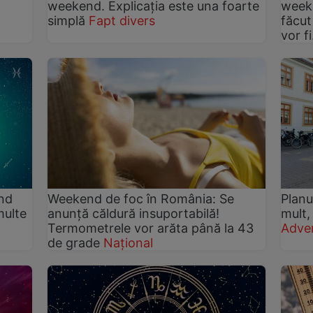
weekend. Explicația este una foarte
weeke
simplă
Fapt divers
făcut
vor fi.
end
Weekend de foc în România: Se
Planu
multe
anunță căldură insuportabilă!
mult,
Termometrele vor arăta până la 43
Adver
de grade
Național