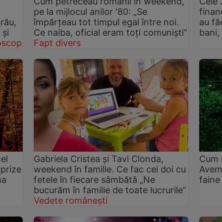
Cum petreceau românii în weekend,
Cele 
pe la mijlocul anilor '80: „Se
finan
rău,
împărțeau tot timpul egal între noi.
au fă
 și
Ce naiba, oficial eram toți comuniști”
bani, 
oscop
Fapt divers
el
Gabriela Cristea și Tavi Clonda,
Cum n
prize
weekend în familie. Ce fac cei doi cu
Avem 
ma
fetele în fiecare sâmbătă „Ne
faine
bucurăm în familie de toate lucrurile”
Vedete românești