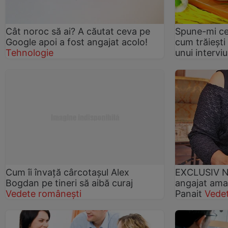
Cât noroc să ai? A căutat ceva pe
Spune-mi ce
Google apoi a fost angajat acolo!
cum trăieşti
Tehnologie
unui intervi
Cum îi învaţă cârcotaşul Alex
EXCLUSIV Ne
Bogdan pe tineri să aibă curaj
angajat aman
Vedete românești
Panait
Vede