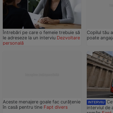
Întrebări pe care o femeie trebuie să
Copilul tău 
le adreseze la un interviu
Dezvoltare
poate angaj
personală
Aceste menajere goale fac curățenie
Ce
INTERVIU
în casă pentru tine
Fapt divers
interviul de
român
Fapt 