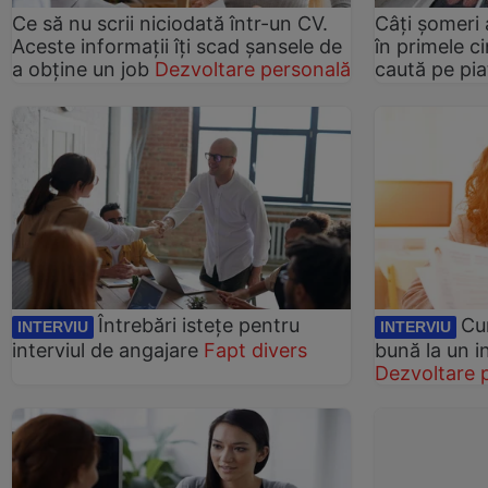
Ce să nu scrii niciodată într-un CV.
Câți șomeri 
Aceste informaţii îţi scad şansele de
în primele ci
a obţine un job
Dezvoltare personală
caută pe pi
Întrebări istețe pentru
Cu
INTERVIU
INTERVIU
interviul de angajare
Fapt divers
bună la un i
Dezvoltare 