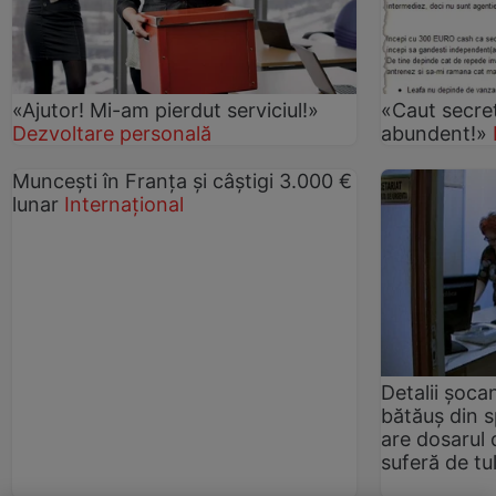
«Ajutor! Mi-am pierdut serviciul!»
«Caut secre
Dezvoltare personală
abundent!»
Munceşti în Franţa şi câştigi 3.000 €
lunar
Internațional
Detalii şoca
bătăuș din s
are dosarul 
suferă de tu