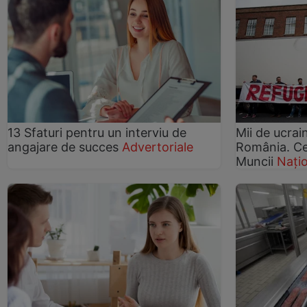
13 Sfaturi pentru un interviu de
Mii de ucrai
angajare de succes
Advertoriale
România. Ce
Muncii
Nați