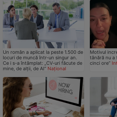
Un român a aplicat la peste 1.500 de
Motivul incr
locuri de muncă într-un singur an.
tânără nu a 
Ce i s-a întâmplat: „CV-uri făcute de
cinci ore”
In
mine, de alții, de AI”
Național