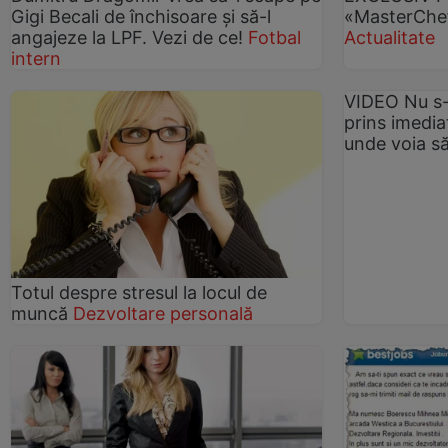
Gigi Becali de închisoare şi să-l
«MasterChef
angajeze la LPF. Vezi de ce!
Fotbal
Actualitate
intern
VIDEO Nu s-a
prins imedia
unde voia s
Totul despre stresul la locul de
muncă
Dezvoltare personală