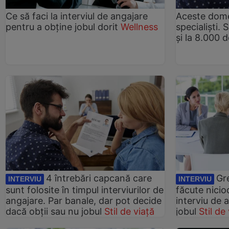
Ce să faci la interviul de angajare
Aceste dome
pentru a obține jobul dorit
Wellness
specialiști. 
și la 8.000 d
4 întrebări capcană care
Gre
INTERVIU
INTERVIU
sunt folosite în timpul interviurilor de
făcute nicio
angajare. Par banale, dar pot decide
interviu de a
dacă obții sau nu jobul
Stil de viață
jobul
Stil de