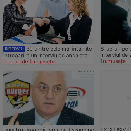
39 dintre cele mai întâlnite
8 lucruri pe 
INTERVIU
interviul de
întrebări la un interviu de angajare
frumusețe
Trucuri de frumusețe
Dumitru Dragomir vrea să-l scape pe
EXCLUSIV Pe