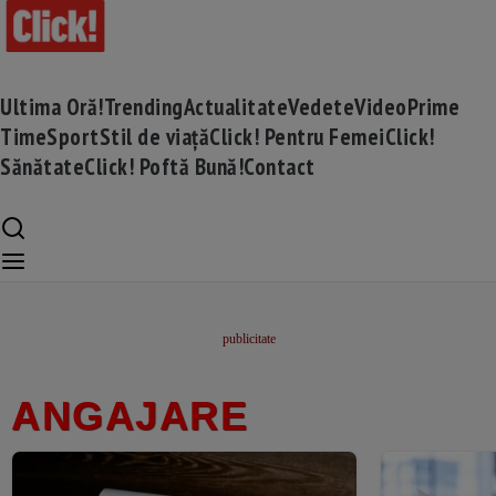
Ultima Oră!
Trending
Actualitate
Vedete
Video
Prime
Time
Sport
Stil de viață
Click! Pentru Femei
Click!
Sănătate
Click! Poftă Bună!
Contact
ANGAJARE