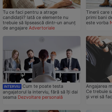
Tu ce faci pentru a atrage
Tinerii care
candidații? Iată ce elemente nu
primi bani d
trebuie să lipsească dintr-un anunț
este vorba
de angajare
Advertoriale
Cum te poate testa
Angajarea mi
INTERVIU
Ce trebuie să
angajatorul la interviu, fără să îți dai
și vrei să f
seama
Dezvoltare personală