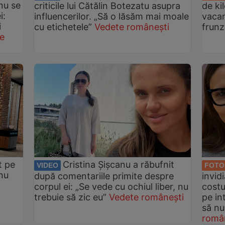
nu se
criticile lui Cătălin Botezatu asupra
de ki
i:
influencerilor. „Să o lăsăm mai moale
vacan
i
cu etichetele”
Vedete românești
frunz
e
t pe
Cristina Șișcanu a răbufnit
VIDEO
FOTO
nu
după comentariile primite despre
invid
corpul ei: „Se vede cu ochiul liber, nu
costu
trebuie să zic eu”
Vedete românești
pe in
să nu
româ