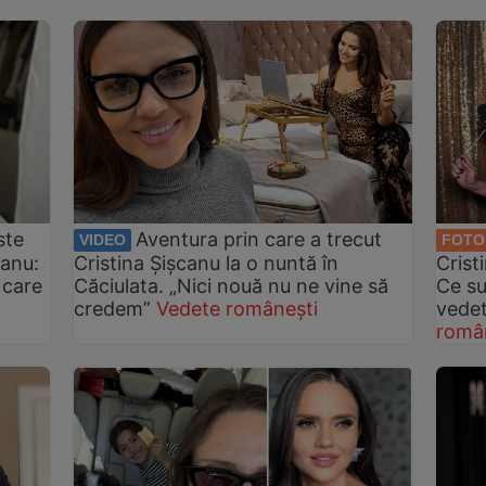
ste
Aventura prin care a trecut
VIDEO
FOTO
canu:
Cristina Șișcanu la o nuntă în
Crist
 care
Căciulata. „Nici nouă nu ne vine să
Ce su
credem”
Vedete românești
vedet
româ