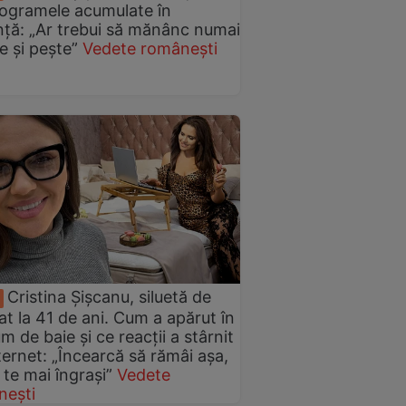
logramele acumulate în
ță: „Ar trebui să mănânc numai
e și pește”
Vedete românești
Cristina Șișcanu, siluetă de
iat la 41 de ani. Cum a apărut în
m de baie și ce reacții a stârnit
ternet: „Încearcă să rămâi așa,
 te mai îngrași”
Vedete
nești