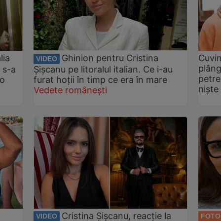
lia
Ghinion pentru Cristina
Cuvin
VIDEO
plâng
 s-a
Șișcanu pe litoralul italian. Ce i-au
petre
 o
furat hoții în timp ce era în mare
niște
Vedete românești
Cristina Șișcanu, reacție la
VIDEO
FOTO