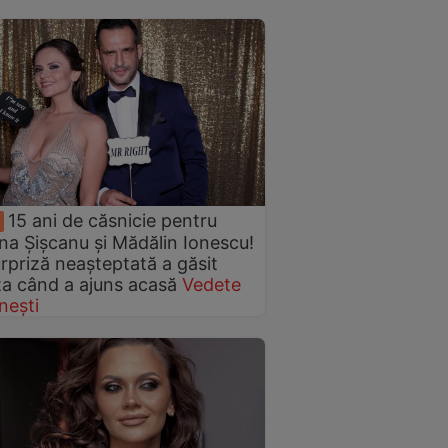
15 ani de căsnicie pentru
ina Șișcanu și Mădălin Ionescu!
rpriză neașteptată a găsit
a când a ajuns acasă
Vedete
nești