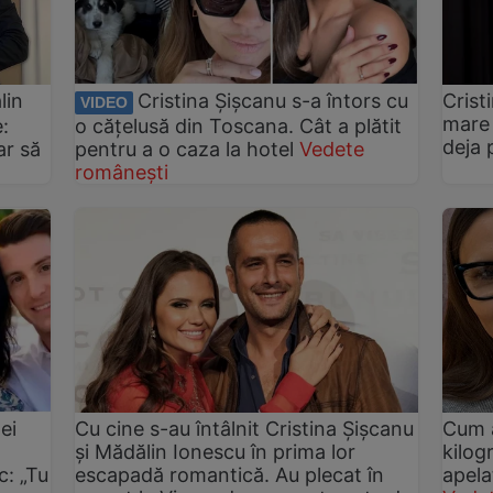
lin
Cristina Șișcanu s-a întors cu
Crist
VIDEO
mare 
:
o cățelusă din Toscana. Cât a plătit
deja 
ar să
pentru a o caza la hotel
Vedete
românești
ei
Cu cine s-au întâlnit Cristina Șișcanu
Cum a
și Mădălin Ionescu în prima lor
kilog
: „Tu
escapadă romantică. Au plecat în
apela