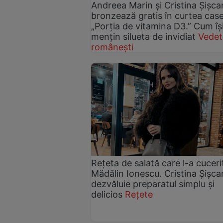
Andreea Marin și Cristina Șișca
bronzează gratis în curtea case
„Porția de vitamina D3.” Cum îș
mențin silueta de invidiat
Vedet
românești
Rețeta de salată care l-a cuceri
Mădălin Ionescu. Cristina Șișca
dezvăluie preparatul simplu și
delicios
Rețete