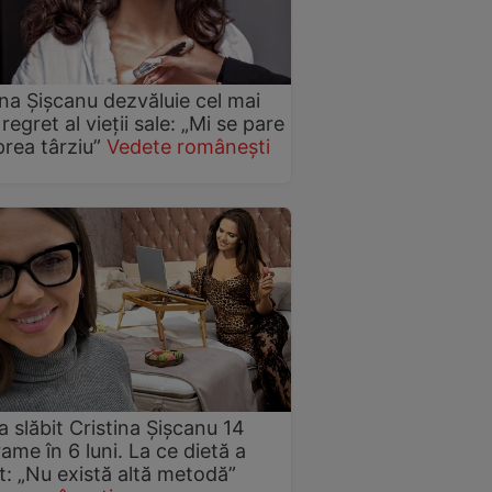
ina Șișcanu dezvăluie cel mai
regret al vieții sale: „Mi se pare
prea târziu”
Vedete românești
 slăbit Cristina Șișcanu 14
rame în 6 luni. La ce dietă a
t: „Nu există altă metodă”