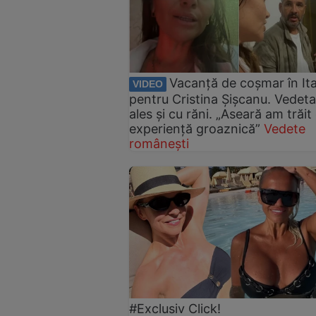
Vacanță de coșmar în Ita
VIDEO
pentru Cristina Șișcanu. Vedeta
ales și cu răni. „Aseară am trăit
experiență groaznică”
Vedete
românești
#Exclusiv Click!