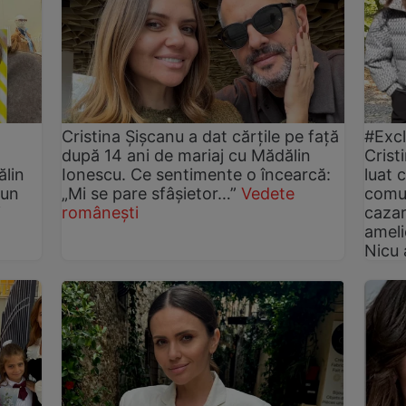
Cristina Șișcanu a dat cărțile pe față
#Excl
după 14 ani de mariaj cu Mădălin
Crist
ălin
Ionescu. Ce sentimente o încearcă:
luat 
-un
„Mi se pare sfâșietor…”
Vedete
comun
i
românești
cazar
ameli
Nicu 