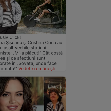
usiv Click!
ina Șișcanu și Cristina Coca au
cu asalt vechile stațiuni
iste: „Mi-a plăcut!” Cât costă
ea și ce afecțiuni sunt
orate în „Sovata, unde face
armata!”
Vedete românești