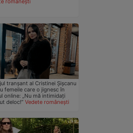
te românești
ul tranșant al Cristinei Șișcanu
u femeile care o jignesc în
l online: „Nu mă intimidați
ut deloc!”
Vedete românești