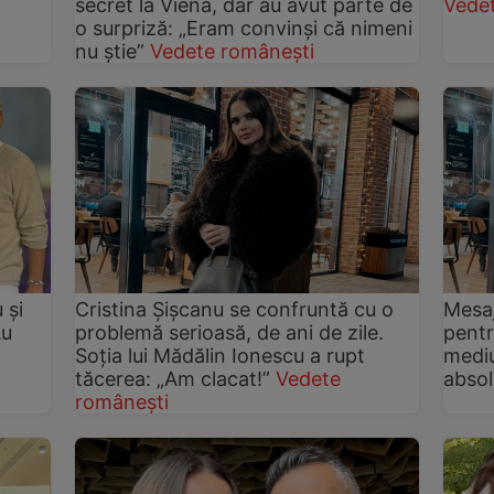
secret la Viena, dar au avut parte de
Vede
o surpriză: „Eram convinși că nimeni
nu știe”
Vedete românești
 și
Cristina Șișcanu se confruntă cu o
Mesaj
Au
problemă serioasă, de ani de zile.
pentr
Soția lui Mădălin Ionescu a rupt
mediu
tăcerea: „Am clacat!”
Vedete
absol
românești