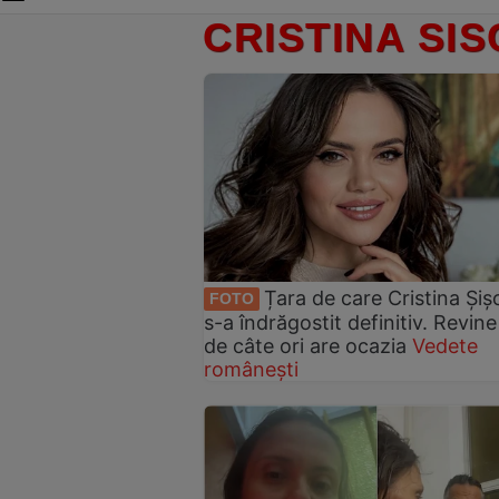
CRISTINA SI
Țara de care Cristina Și
FOTO
s-a îndrăgostit definitiv. Revine
de câte ori are ocazia
Vedete
românești