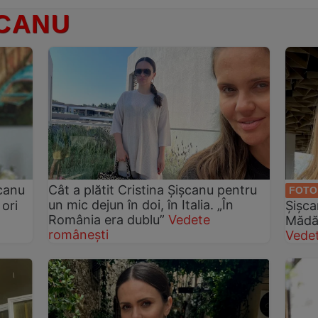
SCANU
șcanu
Cât a plătit Cristina Șișcanu pentru
FOTO
un mic dejun în doi, în Italia. „În
 ori
Șișca
România era dublu”
Vedete
Mădăl
românești
Vede