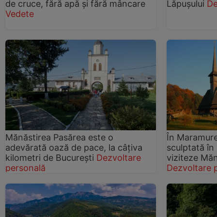
de cruce, fără apă şi fără mâncare
Lăpuşului
De
Vedete
Mănăstirea Pasărea este o
În Maramure
adevărată oază de pace, la câţiva
sculptată în
kilometri de Bucureşti
Dezvoltare
viziteze Mă
personală
Dezvoltare 