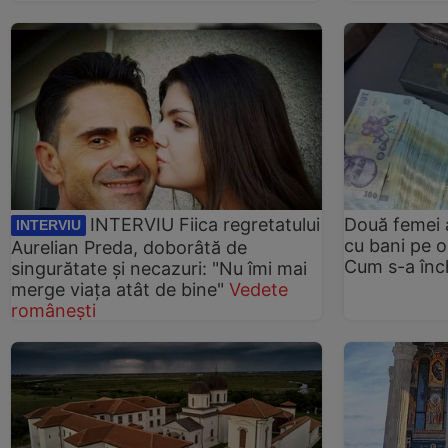
INTERVIU Fiica regretatului
Două femei a
INTERVIU
cu bani pe o
Aurelian Preda, doborâtă de
Cum s-a înc
singurătate și necazuri: "Nu îmi mai
merge viața atât de bine"
Vedete
românești