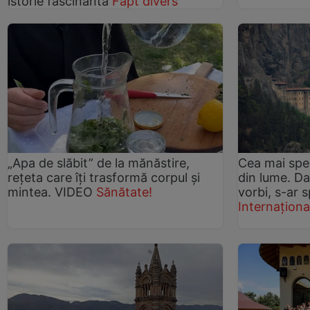
istorie fascinantă
Fapt divers
„Apa de slăbit” de la mănăstire,
Cea mai spe
rețeta care îți trasformă corpul și
din lume. Da
mintea. VIDEO
Sănătate!
vorbi, s-ar 
Internaționa