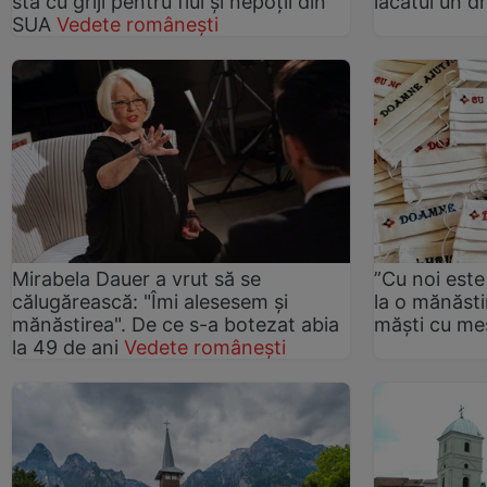
stă cu griji pentru fiul și nepoții din
lacătul un d
SUA
Vedete românești
Mirabela Dauer a vrut să se
”Cu noi est
călugărească: "Îmi alesesem și
la o mănăsti
mănăstirea". De ce s-a botezat abia
măști cu me
la 49 de ani
Vedete românești