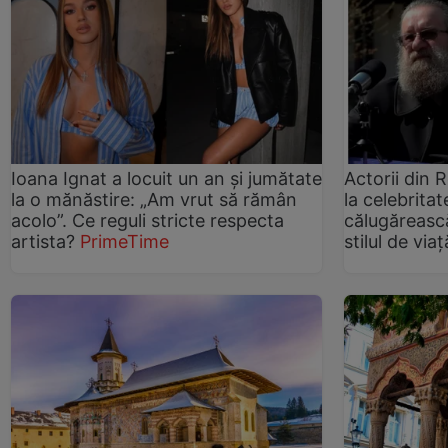
Ioana Ignat a locuit un an și jumătate
Actorii din 
la o mănăstire: „Am vrut să rămân
la celebritat
acolo”. Ce reguli stricte respecta
călugăreasc
artista?
PrimeTime
stilul de viaț