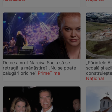
De ce a vrut Narcisa Suciu să se
„Părintele A
retragă la mănăstire? „Nu se poate
școală și azi
călugări oricine”
PrimeTime
construieșt
Național