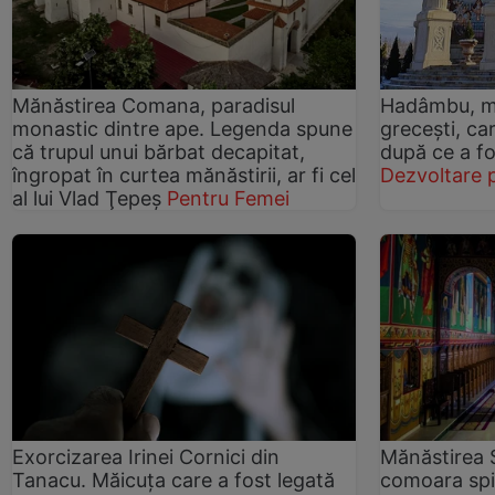
Mănăstirea Comana, paradisul
Hadâmbu, mă
monastic dintre ape. Legenda spune
greceşti, ca
că trupul unui bărbat decapitat,
după ce a fo
îngropat în curtea mănăstirii, ar fi cel
Dezvoltare 
al lui Vlad Ţepeş
Pentru Femei
Exorcizarea Irinei Cornici din
Mănăstirea 
Tanacu. Măicuţa care a fost legată
comoara spir