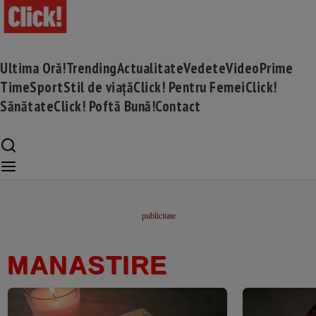
Ultima Oră!
Trending
Actualitate
Vedete
Video
Prime
Time
Sport
Stil de viață
Click! Pentru Femei
Click!
Sănătate
Click! Poftă Bună!
Contact
MANASTIRE