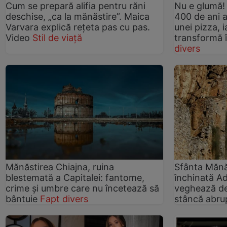
Cum se prepară alifia pentru răni
Nu e glumă!
deschise, „ca la mănăstire”. Maica
400 de ani a
Varvara explică rețeta pas cu pas.
unei pizza, i
Video
Stil de viață
transformă î
divers
Mănăstirea Chiajna, ruina
Sfânta Mănăs
blestemată a Capitalei: fantome,
închinată Ad
crime şi umbre care nu încetează să
veghează de
bântuie
Fapt divers
stâncă abru