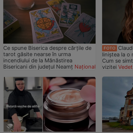
Ce spune Biserica despre cărțile de
Claud
FOTO
tarot găsite nearse în urma
liniștea la o
incendiului de la Mănăstirea
Cum se simt
Bisericani din județul Neamț
Național
vizitei
Vedet