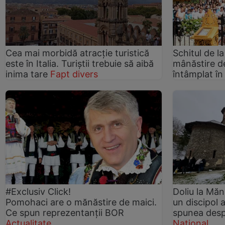
Cea mai morbidă atracție turistică
Schitul de l
este în Italia. Turiștii trebuie să aibă
mânăstire de
inima tare
Fapt divers
întâmplat î
#Exclusiv Click!
Doliu la Măn
Pomohaci are o mănăstire de maici.
un discipol 
Ce spun reprezentanții BOR
spunea despr
Actualitate
Național