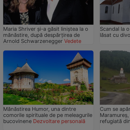
Maria Shriver și-a găsit liniștea la o
Scandal la o
mănăstire, după despărțirea de
lăsat cu div
Arnold Schwarzenegger
Vedete
Mănăstirea Humor, una dintre
Cum se apără
comorile spirituale de pe meleagurile
Maramureş, 
bucovinene
Dezvoltare personală
refugiată di