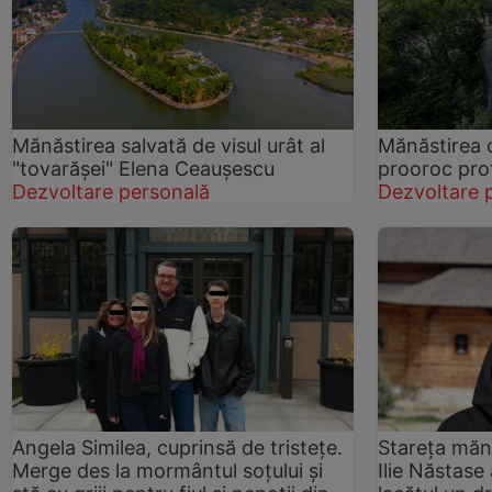
Mănăstirea salvată de visul urât al
Mănăstirea c
"tovarăşei" Elena Ceauşescu
prooroc pro
Dezvoltare personală
Dezvoltare 
Angela Similea, cuprinsă de tristețe.
Stareţa mănă
Merge des la mormântul soțului și
Ilie Năstase