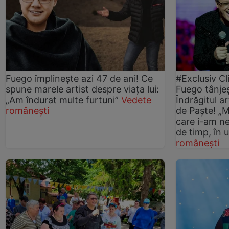
Fuego împlinește azi 47 de ani! Ce
#Exclusiv Cl
spune marele artist despre viața lui:
Fuego tânje
„Am îndurat multe furtuni”
Vedete
Îndrăgitul ar
românești
de Paște! „M
care i-am ne
de timp, în u
românești