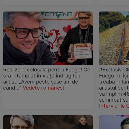
Realizare colosală pentru Fuego! Ce
#Exclusiv Cl
s-a întâmplat în viața îndrăgitului
Fuego nu își
artist: „Avem peste șase ani de
treabă în lu
când...”
Vedete românești
artistul pent
va împlini 4
schimbat suc
Interviurile C