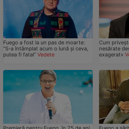
Fuego a fost la un pas de moarte:
Cum priveșt
“S-a întâmplat acum o lună şi ceva,
nesărate des
putea fi fatal”
Vedete
exagerat»
V
Premieră pentru Fuego, în 25 de ani
Fuego a săr