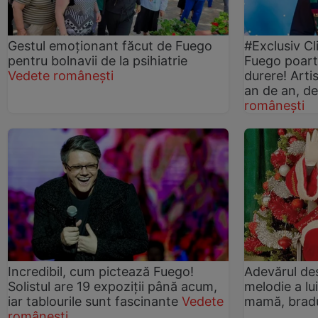
Gestul emoționant făcut de Fuego
#Exclusiv Cl
pentru bolnavii de la psihiatrie
Fuego poartă
Vedete românești
durere! Arti
an de an, de
românești
Incredibil, cum pictează Fuego!
Adevărul de
Solistul are 19 expoziții până acum,
melodie a l
iar tablourile sunt fascinante
Vedete
mamă, brad
românești