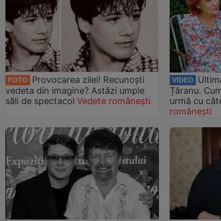
Provocarea zilei! Recunoști
Ultim
FOTO
VIDEO
vedeta din imagine? Astăzi umple
Țăranu. Cum
săli de spectacol
Vedete românești
urmă cu cât
românești