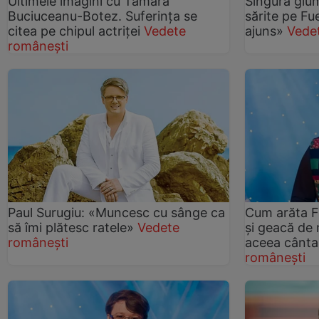
Ultimele imagini cu Tamara
Singura glum
Buciuceanu-Botez. Suferinţa se
sărite pe Fu
citea pe chipul actriţei
Vedete
ajuns»
Vede
românești
Paul Surugiu: «Muncesc cu sânge ca
Cum arăta F
să îmi plătesc ratele»
Vedete
și geacă de
românești
aceea cânt
românești