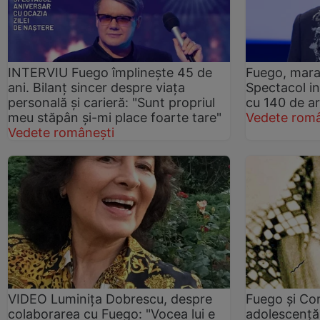
INTERVIU Fuego împlinește 45 de
Fuego, mara
ani. Bilanț sincer despre viața
Spectacol in
personală și carieră: "Sunt propriul
cu 140 de art
meu stăpân și-mi place foarte tare"
Vedete româ
Vedete românești
VIDEO Luminița Dobrescu, despre
Fuego și Con
colaborarea cu Fuego: "Vocea lui e
adolescență.