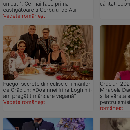
unicat!". Ce mai face prima
cântat pop
câștigătoare a Cerbului de Aur
Vedete românești
Fuego, secrete din culisele filmărilor
Crăciun 2020
de Crăciun: «Doamnei Irina Loghin i-
Mirabela Dau
am pregătit mâncare vegană"
și la vârsta 
Vedete românești
pentru emis
românești