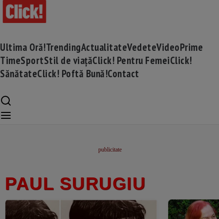
Ultima Oră!
Trending
Actualitate
Vedete
Video
Prime
Time
Sport
Stil de viață
Click! Pentru Femei
Click!
Sănătate
Click! Poftă Bună!
Contact
PAUL SURUGIU