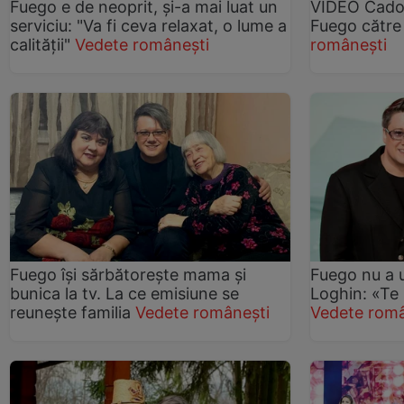
Fuego e de neoprit, și-a mai luat un
VIDEO Cadour
serviciu: "Va fi ceva relaxat, o lume a
Fuego către c
calității"
Vedete românești
românești
Fuego își sărbătorește mama și
Fuego nu a ui
bunica la tv. La ce emisiune se
Loghin: «Te
reunește familia
Vedete românești
Vedete româ