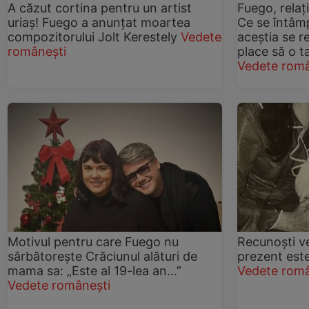
A căzut cortina pentru un artist
Fuego, relaț
uriaș! Fuego a anunțat moartea
Ce se întâmp
compozitorului Jolt Kerestely
Vedete
aceștia se r
românești
place să o t
Vedete româ
Motivul pentru care Fuego nu
Recunoști v
sărbătorește Crăciunul alături de
prezent est
mama sa: „Este al 19-lea an...”
Vedete româ
Vedete românești