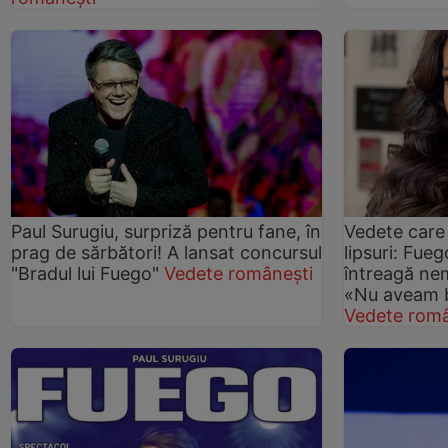
Paul Surugiu, surpriză pentru fane, în
Vedete care
prag de sărbători! A lansat concursul
lipsuri: Fueg
"Bradul lui Fuego"
Vedete românești
întreagă nem
«Nu aveam 
Vedete româ