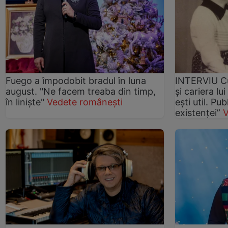
Fuego a împodobit bradul în luna
INTERVIU Cu
august. "Ne facem treaba din timp,
și cariera lu
în liniște"
Vedete românești
ești util. Pu
existenței”
V