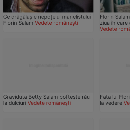
Ce drăgălaş e nepoţelul manelistului
Florin Salam
Florin Salam
Vedete românești
ziua în care 
Vedete româ
Graviduţa Betty Salam poftește rău
Fata lui Flo
la dulciuri
Vedete românești
la vedere
Ve