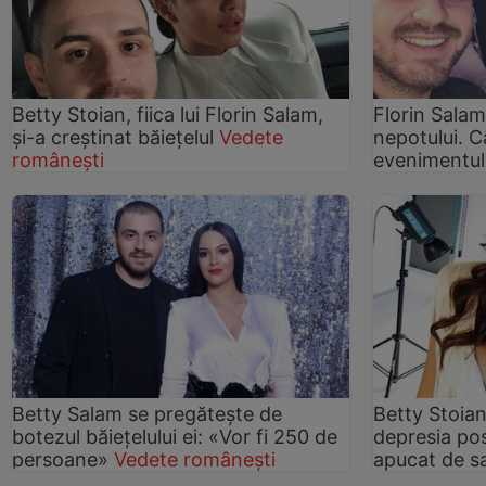
Betty Stoian, fiica lui Florin Salam,
Florin Salam
și-a creștinat băieţelul
Vedete
nepotului. C
românești
evenimentu
Betty Salam se pregătește de
Betty Stoian
botezul băiețelului ei: «Vor fi 250 de
depresia po
persoane»
Vedete românești
apucat de s