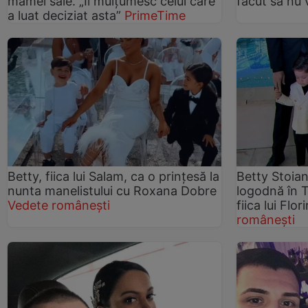
mamei sale. „Îi mulțumesc celui care
făcut să nu
a luat deciziat asta”
PrimeTime
Betty, fiica lui Salam, ca o prințesă la
Betty Stoian
nunta manelistului cu Roxana Dobre
logodnă în 
Vedete românești
fiica lui Flo
românești