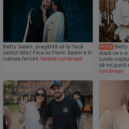
Betty Salam, pregătită să își facă
Betty 
FOTO
iubitul tătic! Fiica lui Florin Salam e în
după ce s-a 
culmea fericirii
Vedete românești
tutela copil
să-mi pună 
românești