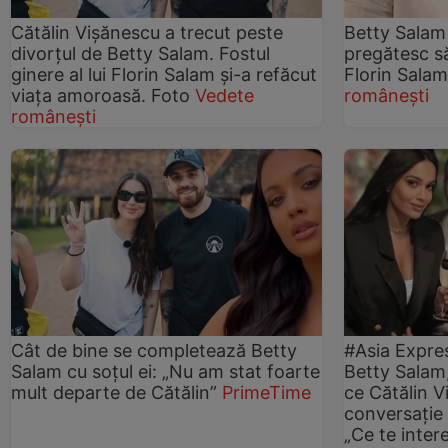
Cătălin Vișănescu a trecut peste
Betty Salam ș
divorțul de Betty Salam. Fostul
pregătesc să
ginere al lui Florin Salam și-a refăcut
Florin Sala
viața amoroasă. Foto
Vedete
românești
românești
Cât de bine se completează Betty
#Asia Expre
Salam cu soțul ei: „Nu am stat foarte
Betty Salam,
mult departe de Cătălin”
PrimeTime
ce Cătălin V
conversație 
„Ce te inter