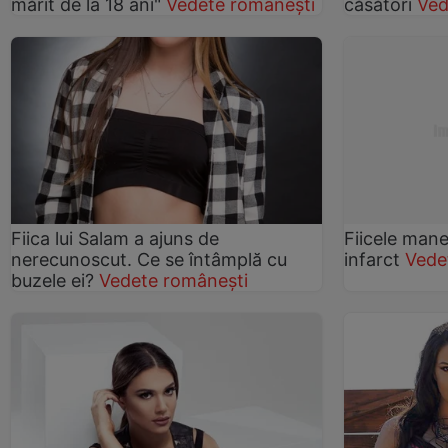
mărit de la 18 ani"
Vedete românești
căsători
Ved
Fiica lui Salam a ajuns de
Fiicele manel
nerecunoscut. Ce se întâmplă cu
infarct
Vede
buzele ei?
Vedete românești