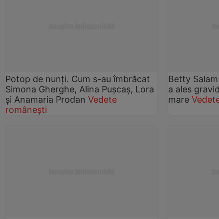
Potop de nunţi. Cum s-au îmbrăcat
Betty Salam 
Simona Gherghe, Alina Puşcaş, Lora
a ales gravi
şi Anamaria Prodan
Vedete
mare
Vedet
românești