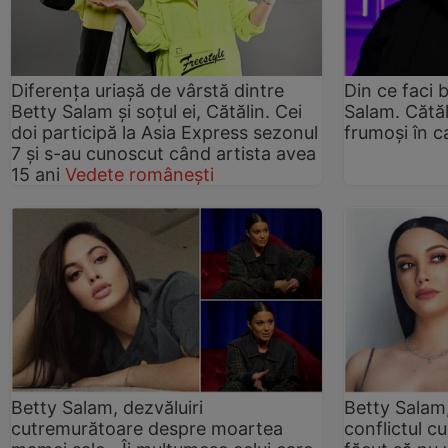
Diferența uriașă de vârstă dintre
Din ce faci b
Betty Salam și soțul ei, Cătălin. Cei
Salam. Cătă
doi participă la Asia Express sezonul
frumoși în 
7 și s-au cunoscut când artista avea
15 ani
Vedete românești
Betty Salam, dezvăluiri
Betty Salam
cutremurătoare despre moartea
conflictul 