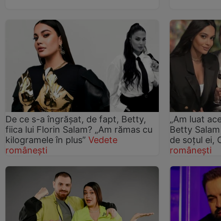
De ce s-a îngrăşat, de fapt, Betty,
„Am luat ace
fiica lui Florin Salam? „Am rămas cu
Betty Salam
kilogramele în plus”
Vedete
de soțul ei,
românești
românești