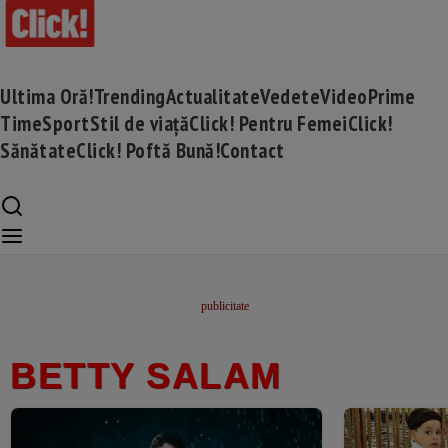
Ultima Oră!
Trending
Actualitate
Vedete
Video
Prime
Time
Sport
Stil de viață
Click! Pentru Femei
Click!
Sănătate
Click! Poftă Bună!
Contact
BETTY SALAM