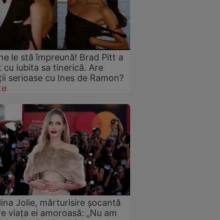
ne le stă împreună! Brad Pitt a
 cu iubita sa tinerică. Are
ții serioase cu Ines de Ramon?
te
ina Jolie, mărturisire șocantă
e viața ei amoroasă: „Nu am