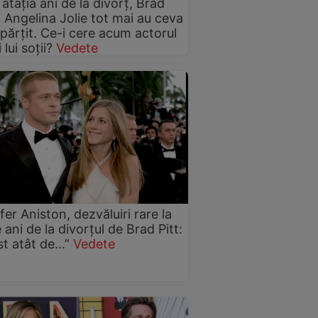
atâția ani de la divorț, Brad
și Angelina Jolie tot mai au ceva
părțit. Ce-i cere acum actorul
 lui soții?
Vedete
fer Aniston, dezvăluiri rare la
 ani de la divorțul de Brad Pitt:
t atât de...”
Vedete