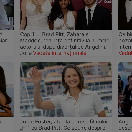
t!
Copiii lui Brad Pitt, Zahara și
Ce bi
hiar
Maddox, renunță definitiv la numele
pozat
actorului după divorțul de Angelina
inten
Jolie
Vedete internaționale
Vede
u
Jodie Foster, atac la adresa filmului
Angel
„F1” cu Brad Pitt. Ce spune despre
despr