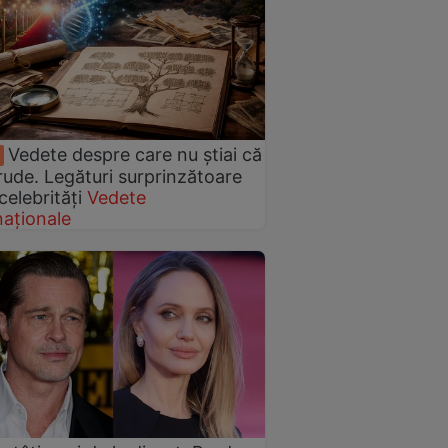
Vedete despre care nu știai că
rude. Legături surprinzătoare
celebrități
Vedete
naționale