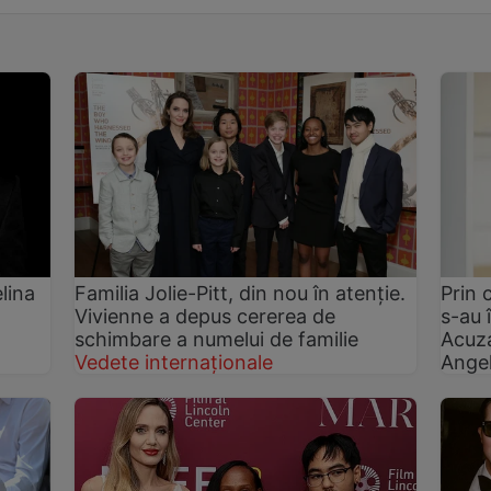
lina
Familia Jolie-Pitt, din nou în atenție.
Prin 
Vivienne a depus cererea de
s-au 
schimbare a numelui de familie
Acuza
Vedete internaționale
Angel