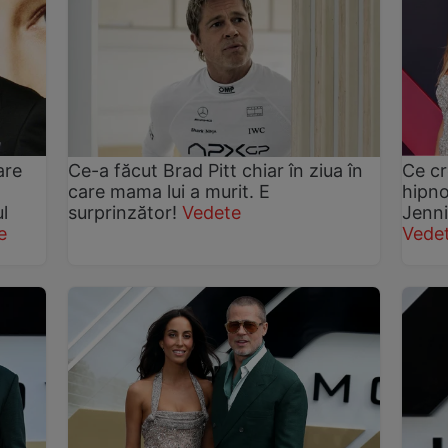
are
Ce-a făcut Brad Pitt chiar în ziua în
Ce cr
care mama lui a murit. E
hipnot
l
surprinzător!
Vedete
Jenni
e
Vede