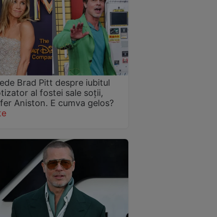
ede Brad Pitt despre iubitul
izator al fostei sale soții,
fer Aniston. E cumva gelos?
te