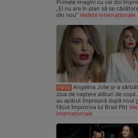
Primele imagini cu cei doi împr
„El nu are în plan să se căsăto
din nou”
Vedete internaționale
Angelina Jolie și-a sărbăt
FOTO
ziua de naștere alături de copii
au apărut împreună după noul 
făcut împotriva lui Brad Pitt
Ve
internaționale