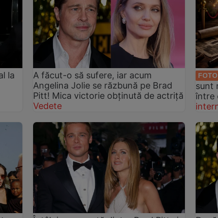
l la
A făcut-o să sufere, iar acum
FOTO
Angelina Jolie se răzbună pe Brad
sunt 
Pitt! Mica victorie obținută de actriță
între 
Vedete
inter