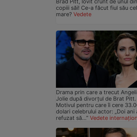
Brad Pitt, lovit crunt de unul di
copiii săi! Ce-a făcut fiul său cel
mare?
Vedete
Drama prin care a trecut Angel
Jolie după divorțul de Brat Pitt.
Motivul pentru care îi cere 33.
dolari celebrului actor: „Doi ani
refuzat să...”
Vedete internațio