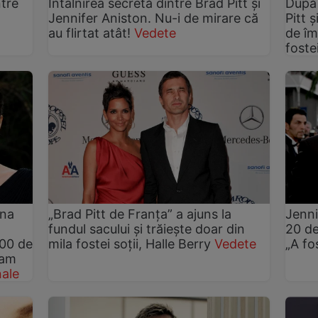
ntre
Întâlnirea secretă dintre Brad Pitt și
După 
Jennifer Aniston. Nu-i de mirare că
Pitt 
au flirtat atât!
Vedete
de îm
fostei
ina
„Brad Pitt de Franța” a ajuns la
Jenni
fundul sacului și trăiește doar din
20 de
000 de
mila fostei soții, Halle Berry
Vedete
„A fos
 am
nale