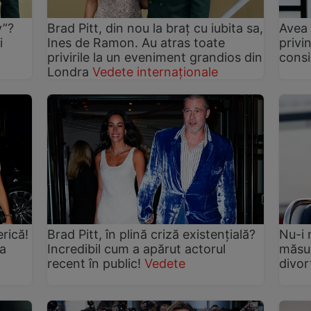
y”?
Brad Pitt, din nou la braț cu iubita sa,
Avea 
i
Ines de Ramon. Au atras toate
privin
privirile la un eveniment grandios din
consi
Londra
Vedete internaționale
erică!
Brad Pitt, în plină criză existențială?
Nu-i 
ta
Incredibil cum a apărut actorul
măsur
recent în public!
Vedete
divor