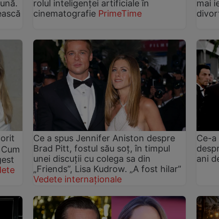
eună.
rolul inteligenței artificiale în
mai i
rească
cinematografie
PrimeTime
divor
orit
Ce a spus Jennifer Aniston despre
Ce-a 
Brad Pitt, fostul său soț, în timpul
despr
. Cum
unei discuții cu colega sa din
ani d
gest
„Friends”, Lisa Kudrow. „A fost hilar”
dete
Vedete internaționale