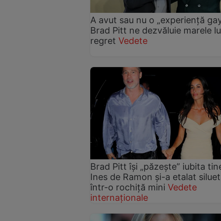
A avut sau nu o „experiență ga
Brad Pitt ne dezvăluie marele lu
regret
Vedete
Brad Pitt își „păzește” iubita tin
Ines de Ramon și-a etalat silue
într-o rochiță mini
Vedete
internaționale