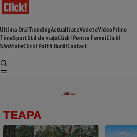
Ultima Oră!
Trending
Actualitate
Vedete
Video
Prime
Time
Sport
Stil de viață
Click! Pentru Femei
Click!
Sănătate
Click! Poftă Bună!
Contact
TEAPA