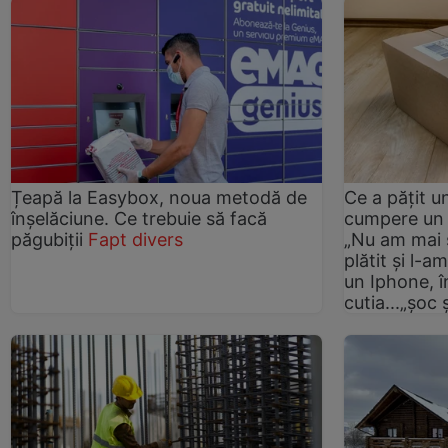
Țeapă la Easybox, noua metodă de
Ce a pățit u
înșelăciune. Ce trebuie să facă
cumpere un 
păgubiții
Fapt divers
„Nu am mai 
plătit și l-
un Iphone, 
cutia...„șoc 