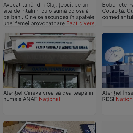
Avocat tânăr din Cluj, țepuit pe un
Bobonete l-a
site de întâlniri cu o sumă colosală
Cotabiță. Cu
de bani. Cine se ascundea în spatele
comediantu
unei femei provocatoare
Fapt divers
Atenție! Cineva vrea să dea țeapă în
Atenție! Înș
numele ANAF
Național
RDS!
Națion