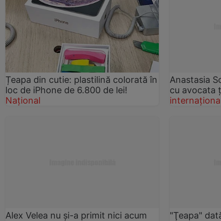
Țeapa din cutie: plastilină colorată în
Anastasia So
loc de iPhone de 6.800 de lei!
cu avocata 
Național
internaționa
Alex Velea nu și-a primit nici acum
"Ţeapa" dată