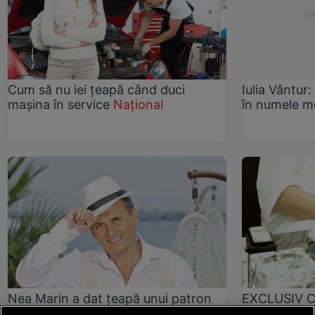
Cum să nu iei ţeapă când duci
Iulia Vântur
maşina în service
Național
în numele 
Nea Marin a dat țeapă unui patron
EXCLUSIV C
de pensiune din Vamă? Scandal la
l-a păcălit 