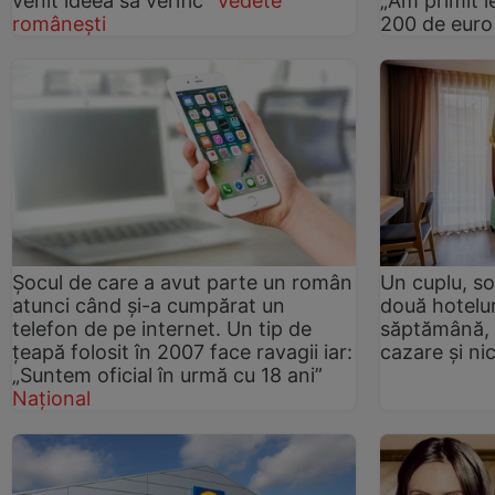
venit ideea să verific”
Vedete
„Am primit i
românești
200 de euro
Șocul de care a avut parte un român
Un cuplu, so
atunci când și-a cumpărat un
două hotelur
telefon de pe internet. Un tip de
săptămână, i
țeapă folosit în 2007 face ravagii iar:
cazare și ni
„Suntem oficial în urmă cu 18 ani”
Național