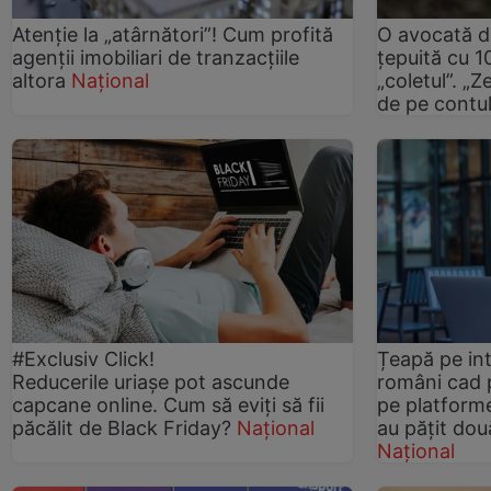
Atenție la „atârnători”! Cum profită
O avocată di
agenții imobiliari de tranzacțiile
țepuită cu 
altora
Național
„coletul”. „Z
de pe contu
#Exclusiv Click!
Țeapă pe int
Reducerile uriașe pot ascunde
români cad 
capcane online. Cum să eviți să fii
pe platforme
păcălit de Black Friday?
Național
au pățit două
Național