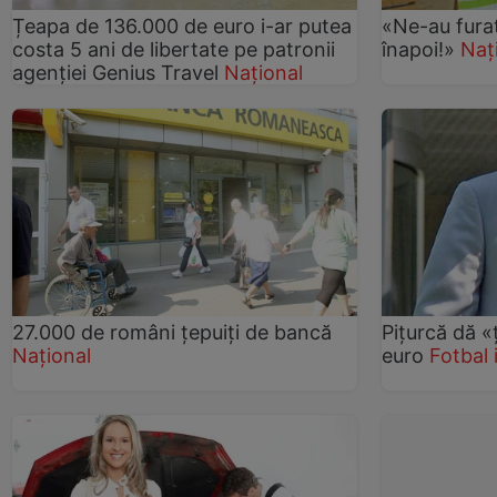
Țeapa de 136.000 de euro i-ar putea
«Ne-au fura
costa 5 ani de libertate pe patronii
înapoi!»
Naț
agenției Genius Travel
Național
27.000 de români ţepuiţi de bancă
Piţurcă dă «
Național
euro
Fotbal 