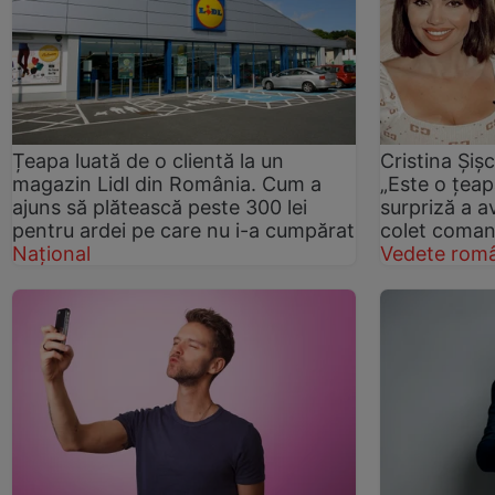
Țeapa luată de o clientă la un
Cristina Șișc
magazin Lidl din România. Cum a
„Este o țeap
ajuns să plătească peste 300 lei
surpriză a a
pentru ardei pe care nu i-a cumpărat
colet coman
Național
Vedete româ