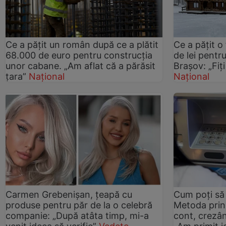
Ce a pățit un român după ce a plătit
Ce a pățit o
68.000 de euro pentru construcția
de lei pentr
unor cabane. „Am aflat că a părăsit
Brașov: „Fiți
țara”
Național
Național
Carmen Grebenișan, țeapă cu
Cum poți să 
produse pentru păr de la o celebră
Metoda prin 
companie: „După atâta timp, mi-a
cont, crezân