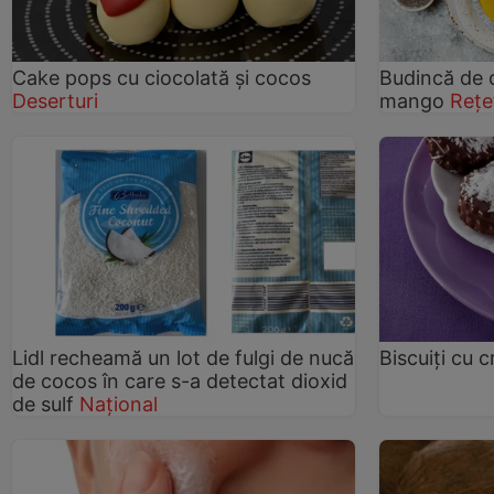
Cake pops cu ciocolată şi cocos
Budincă de c
Deserturi
mango
Rețe
Lidl recheamă un lot de fulgi de nucă
Biscuiţi cu
de cocos în care s-a detectat dioxid
de sulf
Național