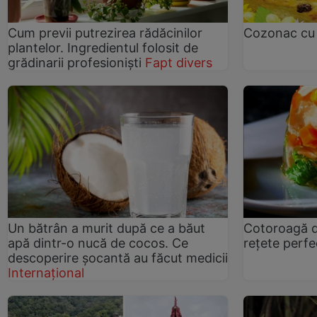
Cum previi putrezirea rădăcinilor
Cozonac cu
plantelor. Ingredientul folosit de
grădinarii profesioniști
Fapt divers
Un bătrân a murit după ce a băut
Cotoroagă d
apă dintr-o nucă de cocos. Ce
rețete perf
descoperire șocantă au făcut medicii
Internațional