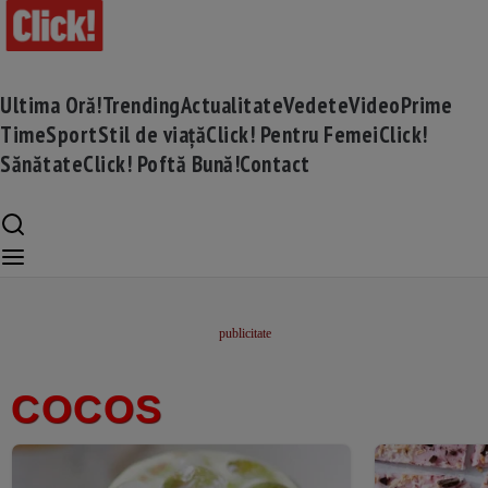
Ultima Oră!
Trending
Actualitate
Vedete
Video
Prime
Time
Sport
Stil de viață
Click! Pentru Femei
Click!
Sănătate
Click! Poftă Bună!
Contact
COCOS