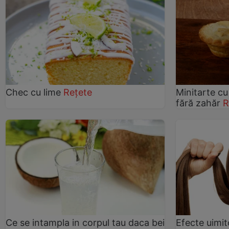
Chec cu lime
Rețete
Minitarte c
fără zahăr
R
Ce se intampla in corpul tau daca bei
Efecte uimit