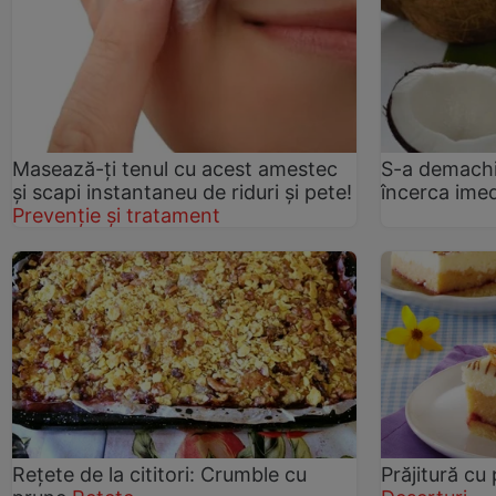
Masează-ţi tenul cu acest amestec
S-a demachia
şi scapi instantaneu de riduri şi pete!
încerca imed
Prevenție și tratament
Rețete de la cititori: Crumble cu
Prăjitură cu