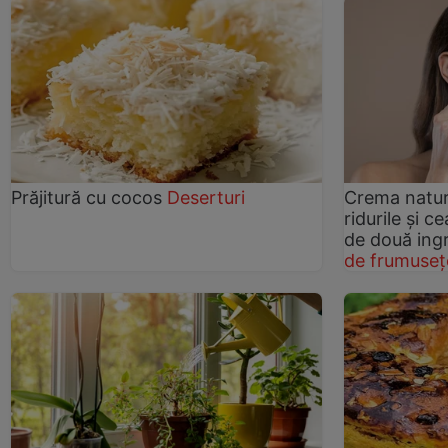
Prăjitură cu cocos
Deserturi
Crema natur
ridurile și 
de două ing
de frumuseț