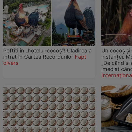
Poftiți în „hotelul-cocoș”! Clădirea a
Un cocoș și-
intrat în Cartea Recordurilor
Fapt
instanței. Mo
divers
„De când s-a
imediat cân
Internaționa