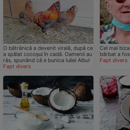
O bătrânică a devenit virală, după ce
Cel mai biz
a spălat cocoșul în cadă. Oamenii au
bărbat a fos
râs, spunând că e bunica Iuliei Albu!
Fapt divers
Fapt divers