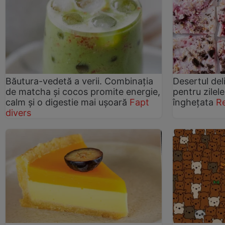
Băutura-vedetă a verii. Combinația
Desertul del
de matcha și cocos promite energie,
pentru zilele
calm și o digestie mai ușoară
Fapt
înghețata
R
divers