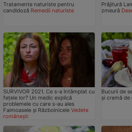
Tratamente naturiste pentru
Prăjitură L
candidoză
Remedii naturiste
zmeură
Dese
SURVIVOR 2021. Ce s-a întâmplat cu
Bucurii de s
fețele lor? Un medic explică
şi cremă de
problemele cu care s-au ales
Faimoasele și Războinicele
Vedete
românești