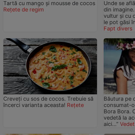
Tartă cu mango și mousse de cocos
Unde se află
Rețete de regim
din imagine.
vultur și cu 
le pot găsi 
Fapt divers
Creveți cu sos de cocos. Trebuie să
Băutura pe 
încerci varianta aceasta!
Rețete
consumat-o z
Bora Bora. 
vedetă la ac
aici…”
Vedet