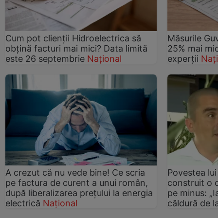
Cum pot clienții Hidroelectrica să
Măsurile Guv
obțină facturi mai mici? Data limită
25% mai mic
este 26 septembrie
Național
experții
Naț
A crezut că nu vede bine! Ce scria
Povestea lu
pe factura de curent a unui român,
construit o 
după liberalizarea prețului la energia
pe minus: „I
electrică
Național
căldură de l