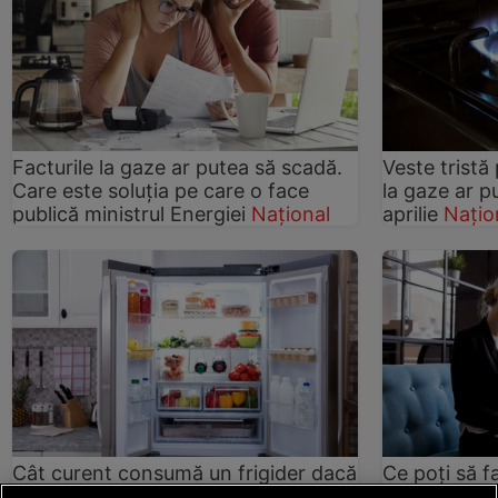
Facturile la gaze ar putea să scadă.
Veste tristă
Care este soluția pe care o face
la gaze ar p
publică ministrul Energiei
Național
aprilie
Națio
Cât curent consumă un frigider dacă
Ce poți să fa
îl ții mereu în priză. Ce trebuie să faci
puțin la gaz