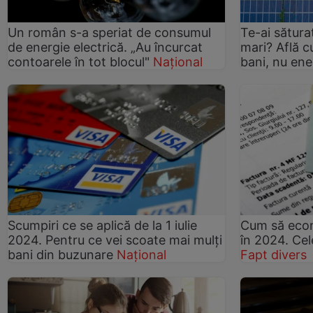
Un român s-a speriat de consumul
Te-ai sătura
de energie electrică. „Au încurcat
mari? Află 
contoarele în tot blocul"
Național
bani, nu ene
Scumpiri ce se aplică de la 1 iulie
Cum să econo
2024. Pentru ce vei scoate mai mulți
în 2024. Cel
bani din buzunare
Național
Fapt divers