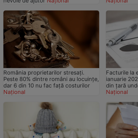
nevoie de ajutor
Național
Național
România proprietarilor stresați.
Facturile la 
Peste 80% dintre români au locuințe,
ianuarie 202
dar 6 din 10 nu fac față costurilor
din țară und
Național
Național