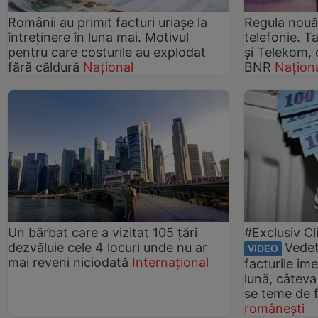
Românii au primit facturi uriașe la
Regula nouă 
întreținere în luna mai. Motivul
telefonie. T
pentru care costurile au explodat
și Telekom, c
fără căldură
Național
BNR
Națion
Un bărbat care a vizitat 105 țări
#Exclusiv Cl
dezvăluie cele 4 locuri unde nu ar
Vedet
VIDEO
mai reveni niciodată
Internațional
facturile im
lună, câteva
se teme de 
românești