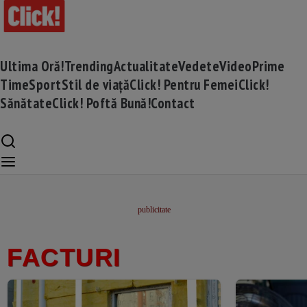
Ultima Oră!
Trending
Actualitate
Vedete
Video
Prime
Time
Sport
Stil de viață
Click! Pentru Femei
Click!
Sănătate
Click! Poftă Bună!
Contact
FACTURI