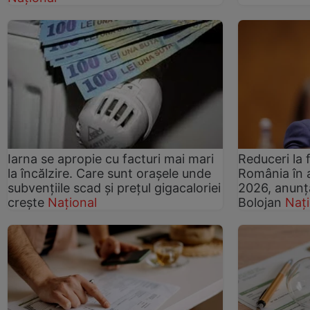
Iarna se apropie cu facturi mai mari
Reduceri la 
la încălzire. Care sunt orașele unde
România în a
subvențiile scad și prețul gigacaloriei
2026, anunța
crește
Național
Bolojan
Nați