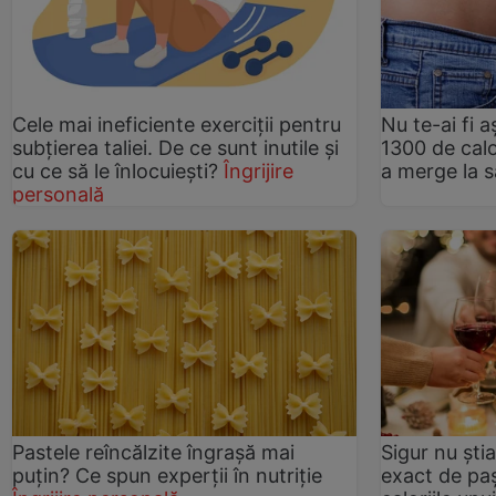
Cele mai ineficiente exerciţii pentru
Nu te-ai fi 
subţierea taliei. De ce sunt inutile şi
1300 de calor
cu ce să le înlocuieşti?
Îngrijire
a merge la s
personală
Pastele reîncălzite îngraşă mai
Sigur nu ști
puţin? Ce spun experţii în nutriţie
exact de paș