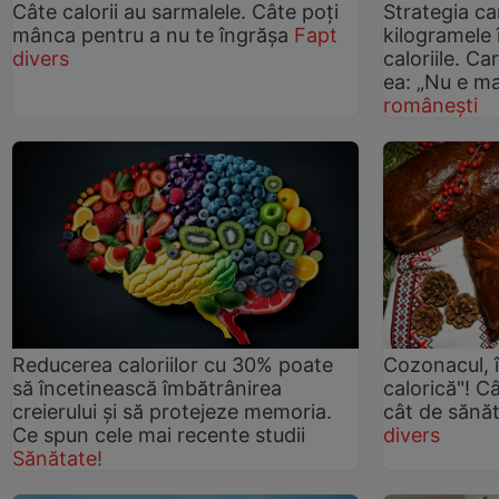
Câte calorii au sarmalele. Câte poți
Strategia ca
mânca pentru a nu te îngrășa
Fapt
kilogramele 
divers
caloriile. 
ea: „Nu e ma
românești
Reducerea caloriilor cu 30% poate
Cozonacul, î
să încetinească îmbătrânirea
calorică"! C
creierului și să protejeze memoria.
cât de sănă
Ce spun cele mai recente studii
divers
Sănătate!