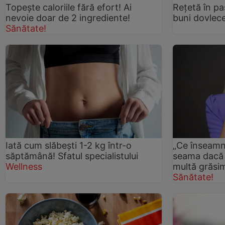
Topește caloriile fără efort! Ai
Reţetă în pa
nevoie doar de 2 ingrediente!
buni dovlece
Sănătate!
Iată cum slăbești 1-2 kg într-o
„Ce înseamnă
săptămână! Sfatul specialistului
seama dacă 
Wellness
multă grăsi
Sănătate!