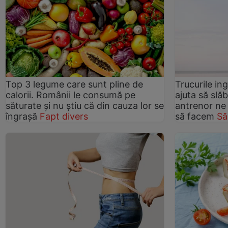
Top 3 legume care sunt pline de
Trucurile in
calorii. Românii le consumă pe
ajuta să slă
săturate și nu știu că din cauza lor se
antrenor ne 
îngrașă
Fapt divers
să facem
Să