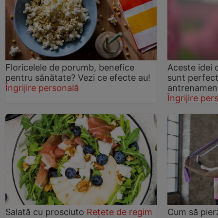
Floricelele de porumb, benefice
Aceste idei 
pentru sănătate? Vezi ce efecte au!
sunt perfec
Îngrijire personală
antrenamente
Îngrijire per
Salată cu prosciuto
Rețete de regim
Cum să pierzi