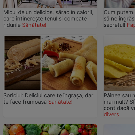
Micul dejun delicios, sărac în calorii,
Cum putem t
care întinerește tenul și combate
să ne îngrăș
ridurile
Sănătate!
secretul!
Fap
Șoriciul: Deliciul care te îngrașă, dar
Pâinea sau 
te face frumoasă
Sănătate!
mai mult? Sfa
cont dacă vr
divers