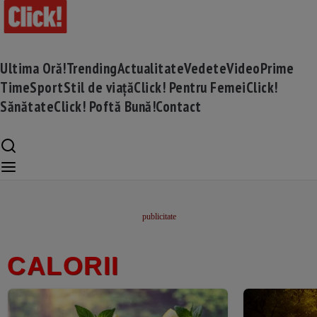
Ultima Oră!
Trending
Actualitate
Vedete
Video
Prime
Time
Sport
Stil de viață
Click! Pentru Femei
Click!
Sănătate
Click! Poftă Bună!
Contact
CALORII