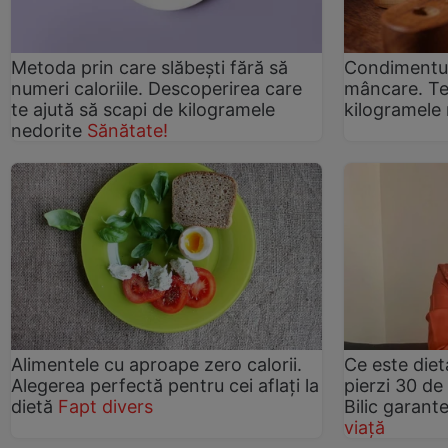
Metoda prin care slăbești fără să
Condimentul 
numeri caloriile. Descoperirea care
mâncare. Te 
te ajută să scapi de kilogramele
kilogramele
nedorite
Sănătate!
Alimentele cu aproape zero calorii.
Ce este die
Alegerea perfectă pentru cei aflați la
pierzi 30 de
dietă
Fapt divers
Bilic garant
viață