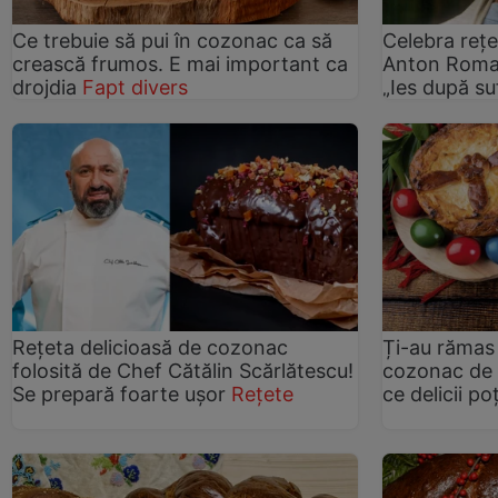
Ce trebuie să pui în cozonac ca să
Celebra rețe
crească frumos. E mai important ca
Anton Roman
drojdia
Fapt divers
„Ies după suf
Rețeta delicioasă de cozonac
Ți-au rămas 
folosită de Chef Cătălin Scărlătescu!
cozonac de 
Se prepară foarte ușor
Rețete
ce delicii po