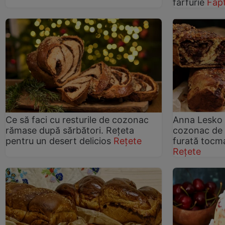
farfurie
Fapt
Ce să faci cu resturile de cozonac
Anna Lesko 
rămase după sărbători. Rețeta
cozonac de 
pentru un desert delicios
Rețete
furată tocm
Rețete