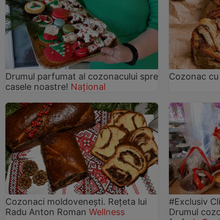
Drumul parfumat al cozonacului spre
Cozonac cu 
casele noastre!
Național
Cozonaci moldoveneşti. Reţeta lui
#Exclusiv Cl
Radu Anton Roman
Wellness
Drumul cozon