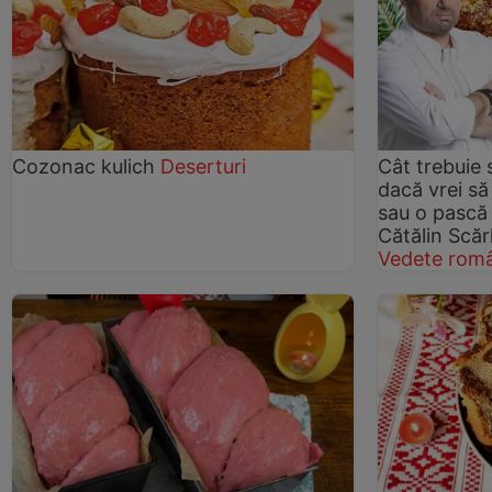
Cozonac kulich
Deserturi
Cât trebuie 
dacă vrei s
sau o pască 
Cătălin Scăr
Vedete româ