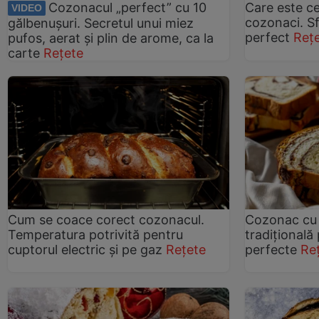
Cozonacul „perfect” cu 10
Care este c
VIDEO
cozonaci. Sf
gălbenușuri. Secretul unui miez
perfect
Reț
pufos, aerat și plin de arome, ca la
carte
Rețete
Cum se coace corect cozonacul.
Cozonac cu 
Temperatura potrivită pentru
tradițională
cuptorul electric și pe gaz
Rețete
perfecte
Re