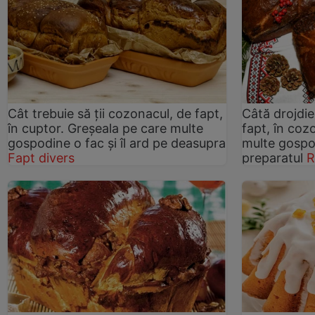
Cât trebuie să ții cozonacul, de fapt,
Câtă drojdie
în cuptor. Greșeala pe care multe
fapt, în coz
gospodine o fac și îl ard pe deasupra
multe gospod
Fapt divers
preparatul
R