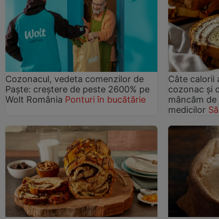
Cozonacul, vedeta comenzilor de
Câte calorii 
Paște: creștere de peste 2600% pe
cozonac și 
Wolt România
Ponturi în bucătărie
mâncăm de P
medicilor
Să