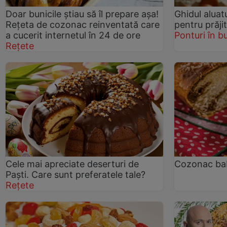
Doar bunicile știau să îl prepare așa!
Ghidul aluat
Rețeta de cozonac reinventată care
pentru prăji
a cucerit internetul în 24 de ore
Ponturi în b
Rețete
Cele mai apreciate deserturi de
Cozonac ba
Paşti. Care sunt preferatele tale?
Rețete