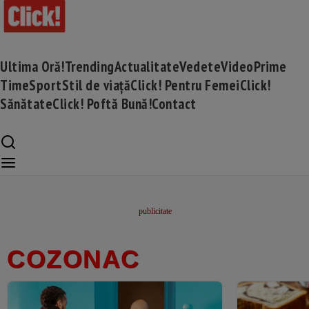
Ultima Oră!
Trending
Actualitate
Vedete
Video
Prime
Time
Sport
Stil de viață
Click! Pentru Femei
Click!
Sănătate
Click! Poftă Bună!
Contact
COZONAC