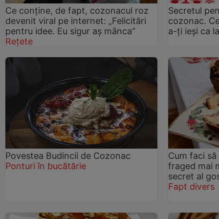
Ce conține, de fapt, cozonacul roz
Secretul pen
devenit viral pe internet: „Felicitări
cozonac. Ce 
pentru idee. Eu sigur aș mânca”
a-ți ieși ca l
Rețete
Povestea Budincii de Cozonac
Cum faci să
Ponturi în bucătărie
fraged mai m
secret al go
Fapt divers