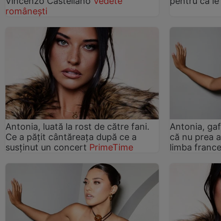
Vincenzo Castellano
Vedete
pentru că le
românești
Antonia, luată la rost de către fani.
Antonia, ga
Ce a pățit cântăreața după ce a
că nu prea a
susținut un concert
PrimeTime
limba franc