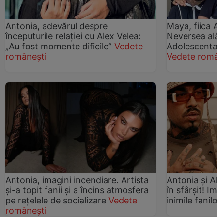
Antonia, adevărul despre
Maya, fiica 
începuturile relației cu Alex Velea:
Neversea ală
„Au fost momente dificile”
Vedete
Adolescenta 
românești
Vedete româ
Antonia, imagini incendiare. Artista
Antonia și A
și-a topit fanii și a încins atmosfera
în sfârșit! I
pe rețelele de socializare
Vedete
inimile fanil
românești