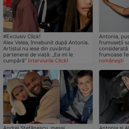
#Exclusiv Click!
Antonia, pus
Alex Velea, înnebunit după Antonia.
frumuseții s
Artistul nu iese din cuvântul
considerată 
partenerei de viață: „Ea mi le
frumoase fe
cumpără”
Interviurile Click!
românești
Andrei Ștefănescu, mesaj
Antonia și A