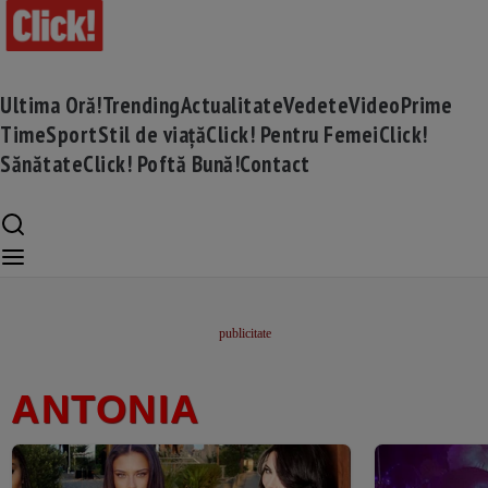
Ultima Oră!
Trending
Actualitate
Vedete
Video
Prime
Time
Sport
Stil de viață
Click! Pentru Femei
Click!
Sănătate
Click! Poftă Bună!
Contact
ANTONIA