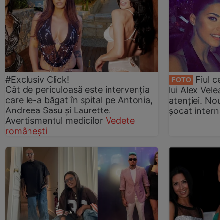
#Exclusiv Click!
Fiul c
FOTO
Cât de periculoasă este intervenția
lui Alex Vele
care le-a băgat în spital pe Antonia,
atenției. Nou
Andreea Sasu și Laurette.
șocat intern
Avertismentul medicilor
Vedete
românești