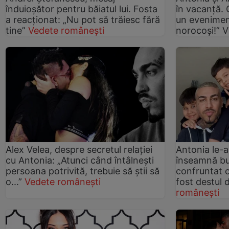
înduioșător pentru băiatul lui. Fosta
în vacanță. 
a reacționat: „Nu pot să trăiesc fără
un eveniment
tine”
Vedete românești
norocoși!” 
Alex Velea, despre secretul relației
Antonia le-a 
cu Antonia: „Atunci când întâlnești
înseamnă bul
persoana potrivită, trebuie să știi să
confruntat 
o...”
Vedete românești
fost destul 
românești