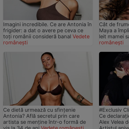
Imagini incredibile. Ce are Antonia în
Cât de frumo
frigider: a dat o avere pe ceva ce
Maya a împli
toți românii consideră banal
Vedete
leit mamei s
românești
românești
Ce dietă urmează cu sfințenie
#Exclusiv Cl
Antonia? Află secretul prin care
Ce declaraț
artista se menține într-o formă de
Alex Velea d
vis la 34 de ani
Vedete românești
Artistul ani