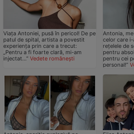
Viața Antoniei, pusă în pericol! De pe
Antonia, mes
patul de spital, artista a povestit
celor care i
experiența prin care a trecut:
rețelele de s
„Pentru a fi foarte clară, mi-am
pentru absol
injectat...”
Vedete românești
pentru cei p
personal!”
V