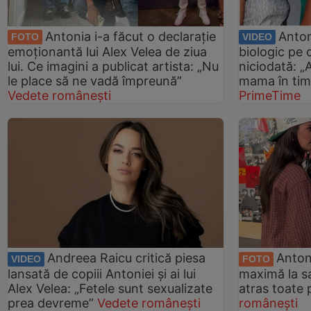
Antonia i-a făcut o declarație
Anton
FOTO
VIDEO
emoționantă lui Alex Velea de ziua
biologic pe 
lui. Ce imagini a publicat artista: „Nu
niciodată: „
le place să ne vadă împreună”
mama în tim
Vedete românești
PrimeTime
Andreea Raicu critică piesa
Antoni
VIDEO
FOTO
lansată de copiii Antoniei și ai lui
maximă la sa
Alex Velea: „Fetele sunt sexualizate
atras toate p
prea devreme”
Vedete românești
românești