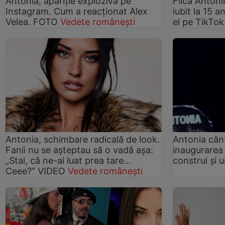
Antonia, apariție explozivă pe
Fiica Antoni
Instagram. Cum a reacționat Alex
iubit la 15 a
Velea. FOTO
Vedete românești
el pe TikTo
Antonia, schimbare radicală de look.
Antonia cânt
Fanii nu se așteptau să o vadă așa:
inaugurarea 
„Stai, că ne-ai luat prea tare...
construi și 
Ceee?” VIDEO
Vedete românești