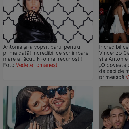
Antonia și-a vopsit părul pentru
Incredibil c
prima dată! Incredibil ce schimbare
Vincenzo Cas
mare a făcut. N-o mai recunoști!
și a Antoniei
Foto
Vedete românești
„O poveste 
de zeci de m
primească
V