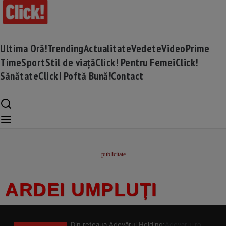
Ultima Oră!
Trending
Actualitate
Vedete
Video
Prime
Time
Sport
Stil de viață
Click! Pentru Femei
Click!
Sănătate
Click! Poftă Bună!
Contact
ARDEI UMPLUȚI
Din rețeaua Adevărul Holding:
Adevarul.ro