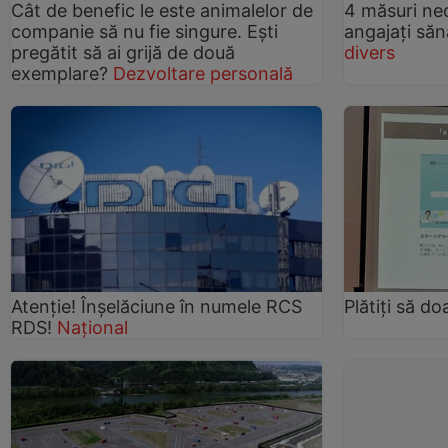
Cât de benefic le este animalelor de
4 măsuri ne
companie să nu fie singure. Eşti
angajați săn
pregătit să ai grijă de două
divers
exemplare?
Dezvoltare personală
Atenție! Înșelăciune în numele RCS
Plătiţi să d
RDS!
Național