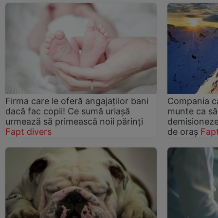
Firma care le oferă angajaților bani
Compania ca
dacă fac copii! Ce sumă uriașă
munte ca să-
urmează să primească noii părinți
demisioneze.
Fapt divers
de oraș
Fapt