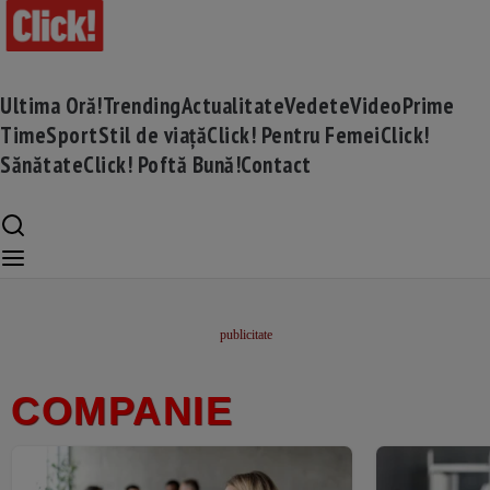
Ultima Oră!
Trending
Actualitate
Vedete
Video
Prime
Time
Sport
Stil de viață
Click! Pentru Femei
Click!
Sănătate
Click! Poftă Bună!
Contact
COMPANIE