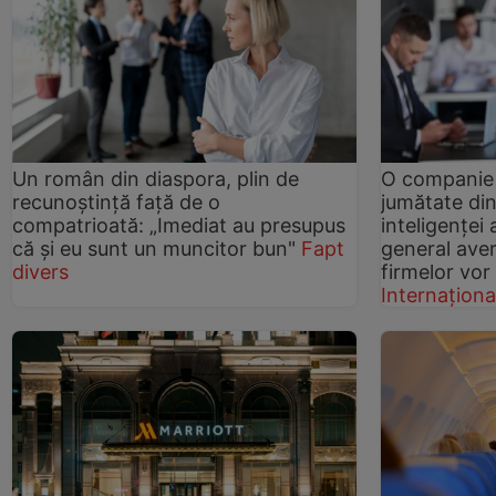
Un român din diaspora, plin de
O companie
recunoștință față de o
jumătate di
compatrioată: „Imediat au presupus
inteligenței 
că și eu sunt un muncitor bun"
Fapt
general aver
divers
firmelor vor
Internaționa