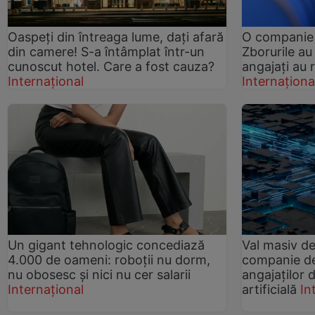
Oaspeți din întreaga lume, dați afară
O companie 
din camere! S-a întâmplat într-un
Zborurile au
cunoscut hotel. Care a fost cauza?
angajați au
Internațional
Internaționa
Un gigant tehnologic concediază
Val masiv de
4.000 de oameni: roboții nu dorm,
companie de
nu obosesc și nici nu cer salarii
angajaților d
Internațional
artificială
In