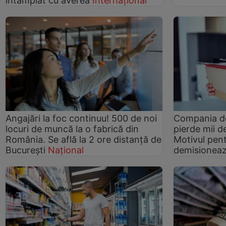
întâmplat cu averea
Internațional
Angajări la foc continuu! 500 de noi
Compania de
locuri de muncă la o fabrică din
pierde mii de
România. Se află la 2 ore distanță de
Motivul pen
București
Național
demisionea