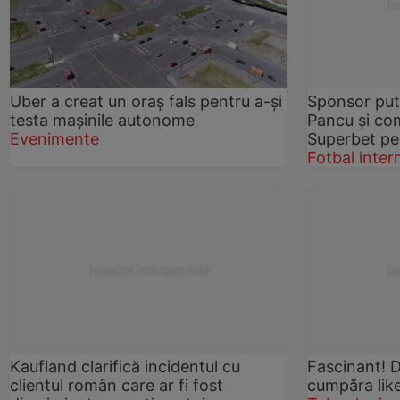
Uber a creat un oraş fals pentru a-şi
Sponsor put
testa maşinile autonome
Pancu şi co
Evenimente
Superbet pe 
Fotbal inter
Kaufland clarifică incidentul cu
Fascinant! D
clientul român care ar fi fost
cumpăra lik