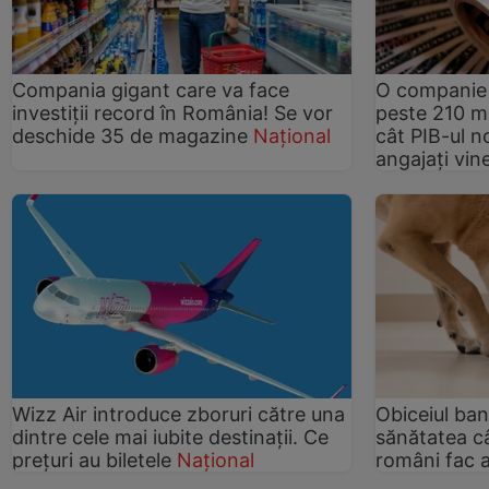
Compania gigant care va face
O companie 
investiții record în România! Se vor
peste 210 mi
deschide 35 de magazine
Național
cât PIB-ul n
angajați vin
Wizz Air introduce zboruri către una
Obiceiul ban
dintre cele mai iubite destinații. Ce
sănătatea câ
prețuri au biletele
Național
români fac a