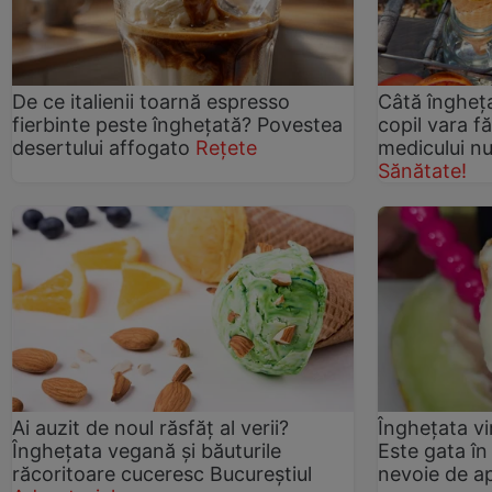
De ce italienii toarnă espresso
Câtă îngheț
fierbinte peste înghețată? Povestea
copil vara fă
desertului affogato
Rețete
medicului nu
Sănătate!
Ai auzit de noul răsfăț al verii?
Înghețata vi
Înghețata vegană și băuturile
Este gata în
răcoritoare cuceresc Bucureștiul
nevoie de ap