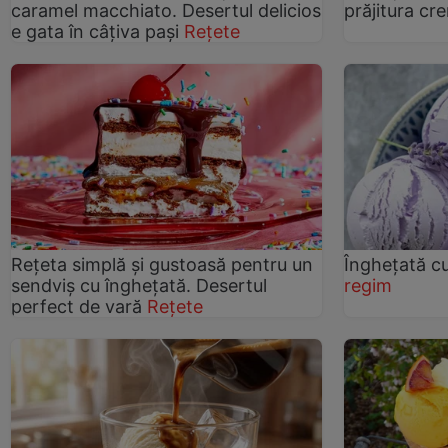
caramel macchiato. Desertul delicios
prăjitura cr
e gata în câțiva pași
Rețete
Rețeta simplă și gustoasă pentru un
Înghețată c
sendviș cu înghețată. Desertul
regim
perfect de vară
Rețete