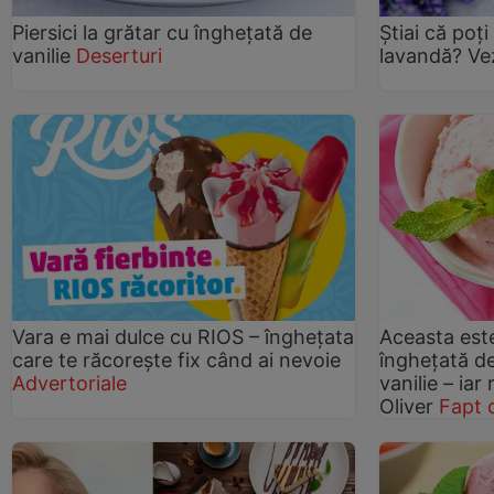
Piersici la grătar cu înghețată de
Ştiai că poţ
vanilie
Deserturi
lavandă? Vez
Vara e mai dulce cu RIOS – înghețata
Aceasta est
care te răcorește fix când ai nevoie
înghețată de
Advertoriale
vanilie – iar
Oliver
Fapt 