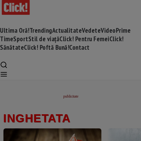
Ultima Oră!
Trending
Actualitate
Vedete
Video
Prime
Time
Sport
Stil de viață
Click! Pentru Femei
Click!
Sănătate
Click! Poftă Bună!
Contact
INGHETATA