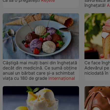
ca să o pregătești
Rețete
savurează ac
înghețată!
A
Câștigă mai mulți bani din înghețată
Ce face îngh
decât din medicină. Ce sumă obține
Adevărul pe 
anual un bărbat care și-a schimbat
niciodată în
viața cu 180 de grade
Internațional