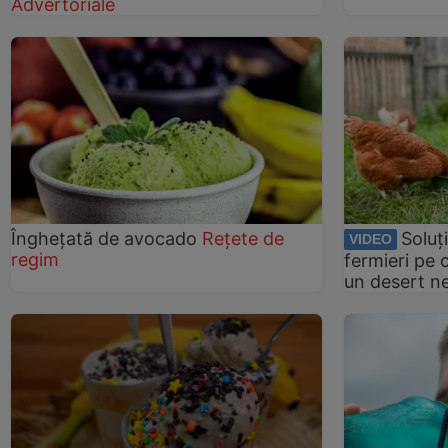
Advertoriale
Înghețată de avocado
Rețete de
Soluț
VIDEO
regim
fermieri pe 
un desert n