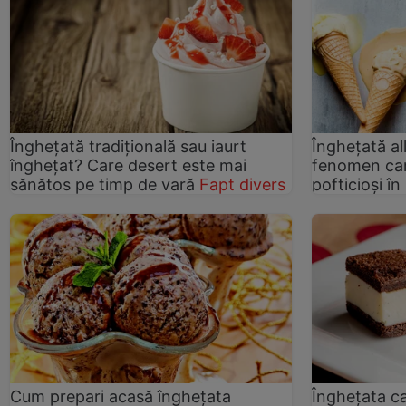
Înghețată tradițională sau iaurt
Înghețată al
înghețat? Care desert este mai
fenomen car
sănătos pe timp de vară
Fapt divers
pofticioși î
Cum prepari acasă înghețata
Înghețata ca