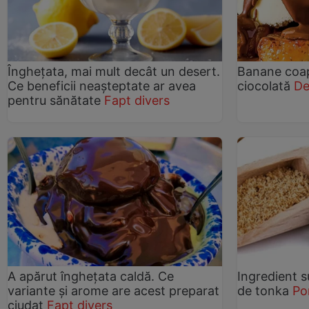
Înghețata, mai mult decât un desert.
Banane coap
Ce beneficii neașteptate ar avea
ciocolată
De
pentru sănătate
Fapt divers
A apărut înghețata caldă. Ce
Ingredient s
variante şi arome are acest preparat
de tonka
Po
ciudat
Fapt divers