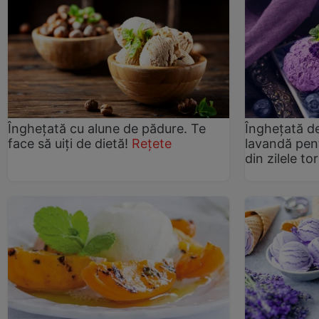
Îngheţată cu alune de pădure. Te
Îngheţată de
face să uiți de dietă!
Rețete
lavandă pen
din zilele to