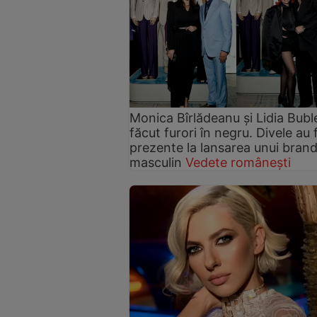
Monica Bîrlădeanu şi Lidia Bubl
făcut furori în negru. Divele au 
prezente la lansarea unui bran
masculin
Vedete românești