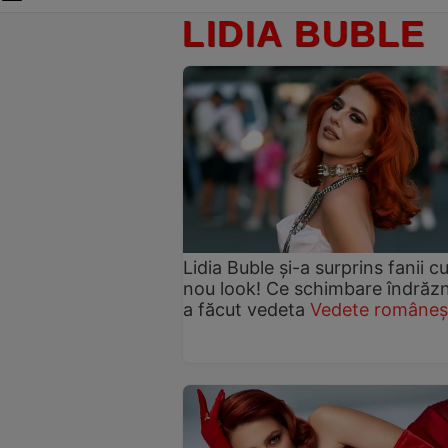
LIDIA BUBLE
Lidia Buble și-a surprins fanii c
nou look! Ce schimbare îndrăz
a făcut vedeta
Vedete româneș