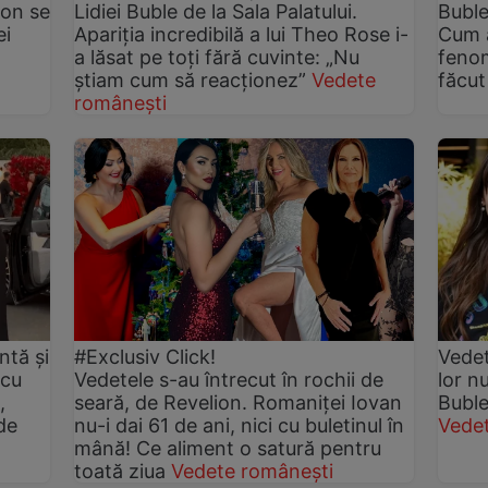
ion se
Lidiei Buble de la Sala Palatului.
Buble
ei
Apariția incredibilă a lui Theo Rose i-
Cum a
a lăsat pe toți fără cuvinte: „Nu
fenom
știam cum să reacționez”
Vedete
făcut
românești
ntă și
#Exclusiv Click!
Vedet
 cu
Vedetele s-au întrecut în rochii de
lor nu
,
seară, de Revelion. Romaniței Iovan
Buble
de
nu-i dai 61 de ani, nici cu buletinul în
Vede
mână! Ce aliment o satură pentru
toată ziua
Vedete românești