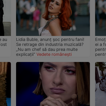
e au
Lidia Buble, anunț șoc pentru fani!
Emoți
fost
Se retrage din industria muzicală?
ei a f
d
„Nu am chef să dau prea multe
pentr
explicații”
Vedete românești
pent