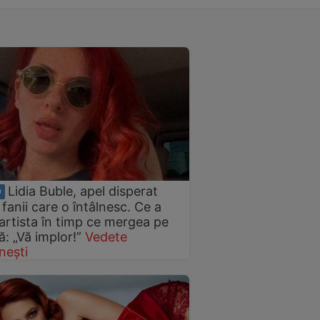
Lidia Buble, apel disperat
O
 fanii care o întâlnesc. Ce a
 artista în timp ce mergea pe
ă: „Vă implor!”
Vedete
nești