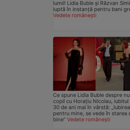
lumii! Lidia Buble și Răzvan Sim
luptă în instanță pentru bani gr
Vedete românești
Ce spune Lidia Buble despre nu
copil cu Horațiu Nicolau, iubitul
30 de ani mai în vârstă: „Iubirea
pentru mine, se vede în starea 
bine”
Vedete românești