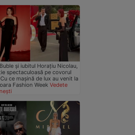
 Buble și iubitul Horațiu Nicolau,
ție spectaculoasă pe covorul
 Cu ce mașină de lux au venit la
șoara Fashion Week
Vedete
nești