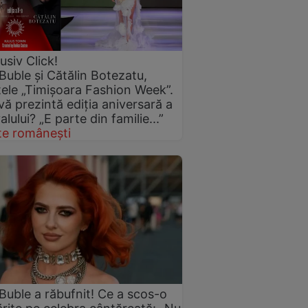
usiv Click!
 Buble și Cătălin Botezatu,
ele „Timișoara Fashion Week”.
vă prezintă ediția aniversară a
alului? „E parte din familie...”
te românești
 Buble a răbufnit! Ce a scos-o