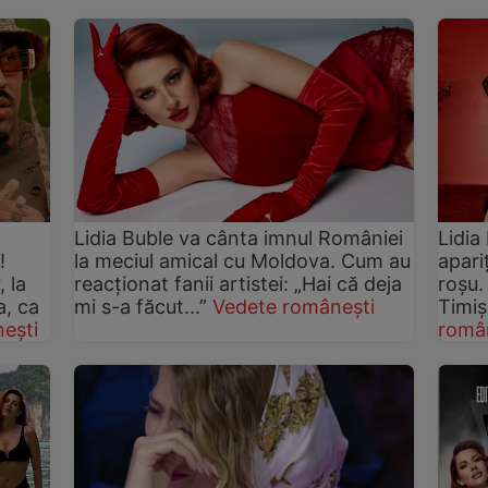
Lidia Buble va cânta imnul României
Lidia
!
la meciul amical cu Moldova. Cum au
apari
, la
reacționat fanii artistei: „Hai că deja
roșu.
a, ca
mi s-a făcut...”
Vedete românești
Timi
ești
româ