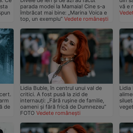
a. Ce
Divele de ieri și de azi au făcut
din s
ista
parada modei la Mamaia! Cine s-a
vă e 
 spun
îmbrăcat mai bine: „Marina Voica e
Vede
top, un exemplu”
Vedete românești
Lidia Buble, în centrul unui val de
Lidia
cert.
critici. A fost pusă la zid de
alime
darm
internauți: „Fără rușine de familie,
silue
jă de
oameni și fără frică de Dumnezeu”
veget
FOTO
Vedete românești