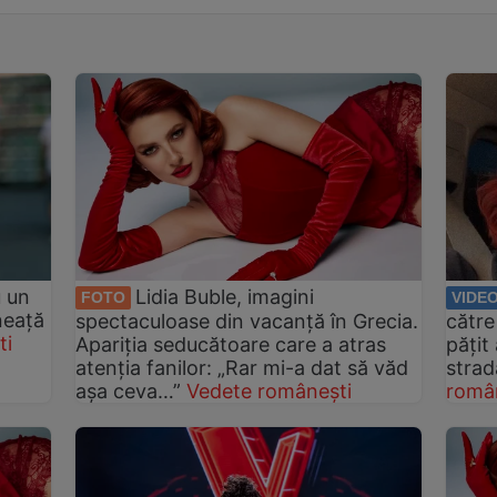
u un
Lidia Buble, imagini
FOTO
VIDE
neață
spectaculoase din vacanță în Grecia.
către
ti
Apariția seducătoare care a atras
pățit
atenția fanilor: „Rar mi-a dat să văd
strad
așa ceva…”
Vedete românești
româ