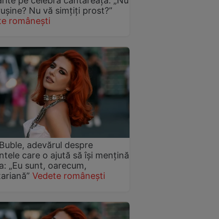
ărite pe celebra cântăreață: „Nu
rușine? Nu vă simțiți prost?”
te românești
 Buble, adevărul despre
ntele care o ajută să își mențină
ta: „Eu sunt, oarecum,
ariană”
Vedete românești