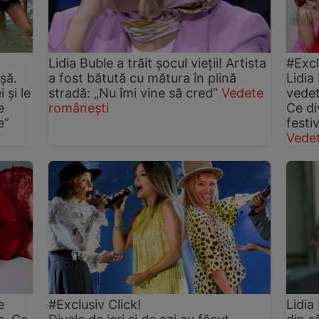
Lidia Buble a trăit șocul vieții! Artista
#Excl
șă.
a fost bătută cu mătura în plină
Lidia
 și le
stradă: „Nu îmi vine să cred”
Vedete
vedet
e
românești
Ce di
e”
festiv
Vede
e
#Exclusiv Click!
Lidia