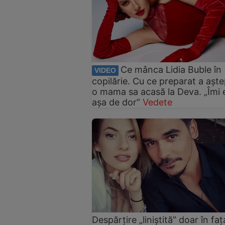
Ce mânca Lidia Buble în
VIDEO
copilărie. Cu ce preparat a aște
o mama sa acasă la Deva. „Îmi 
așa de dor”
Vedete
Despărțire „liniștită” doar în faț