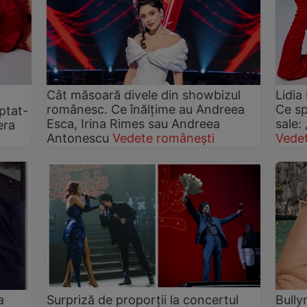
Cât măsoară divele din showbizul
Lidia
românesc. Ce înălțime au Andreea
Ce sp
ptat-
Esca, Irina Rimes sau Andreea
sale:
era
Antonescu
Vedete românești
Vede
a
Surpriză de proporții la concertul
Bully