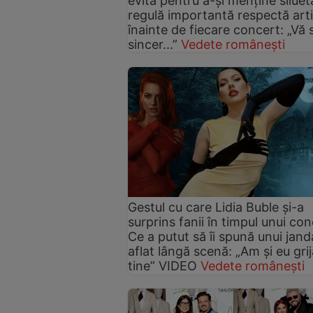
evită pentru a-și menține siluet
regulă importantă respectă art
înainte de fiecare concert: „Vă
sincer...”
Vedete românești
Gestul cu care Lidia Buble și-a
surprins fanii în timpul unui con
Ce a putut să îi spună unui jan
aflat lângă scenă: „Am și eu gri
tine” VIDEO
Vedete românești