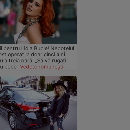
i pentru Lidia Buble! Nepoțelul
ost operat la doar cinci luni
u a treia oară: „Să vă rugați
ru bebe”
Vedete românești