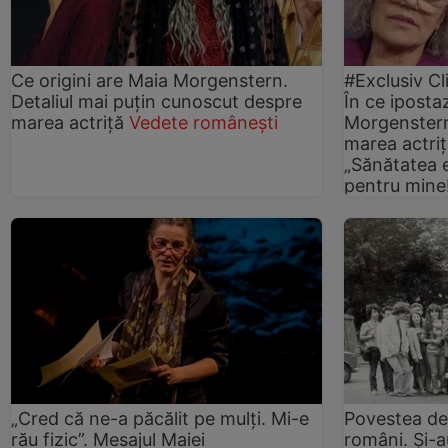
Ce origini are Maia Morgenstern.
#Exclusiv Cl
Detaliul mai puțin cunoscut despre
În ce ipost
marea actriță
Vedete românești
Morgenstern
marea actriț
„Sănătatea 
pentru mine
„Cred că ne-a păcălit pe mulți. Mi-e
Povestea de 
rău fizic”. Mesajul Maiei
români. Și-a