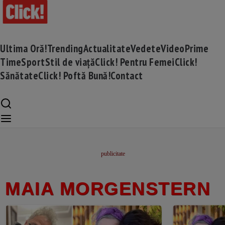
Ultima Oră!
Trending
Actualitate
Vedete
Video
Prime
Time
Sport
Stil de viață
Click! Pentru Femei
Click!
Sănătate
Click! Poftă Bună!
Contact
MAIA MORGENSTERN