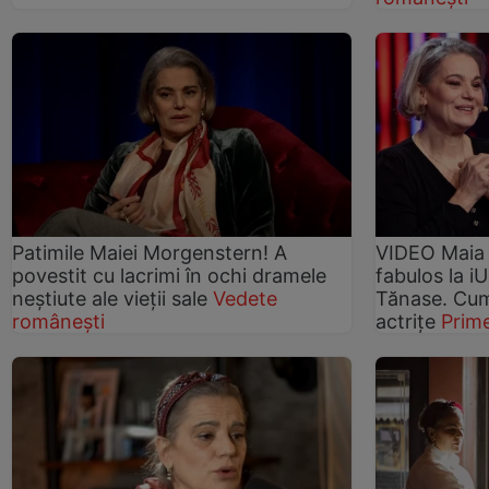
Patimile Maiei Morgenstern! A
VIDEO Maia 
povestit cu lacrimi în ochi dramele
fabulos la 
neștiute ale vieții sale
Vedete
Tănase. Cum 
românești
actrițe
Prim