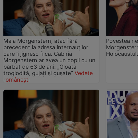
Maia Morgenstern, atac fără
Povestea neș
precedent la adresa internauților
Morgenstern:
care îi jignesc fiica. Cabiria
Holocaustulu
Morgenstern ar avea un copil cu un
bărbat de 63 de ani: „Gloată
troglodită, gujați și gușate”
Vedete
românești