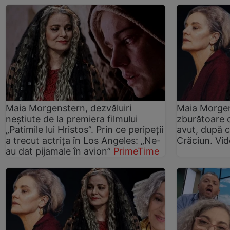
Maia Morgenstern, dezvăluiri
Maia Morgen
neștiute de la premiera filmului
zburătoare d
„Patimile lui Hristos”. Prin ce peripeții
avut, după c
a trecut actrița în Los Angeles: „Ne-
Crăciun. Vi
au dat pijamale în avion”
PrimeTime