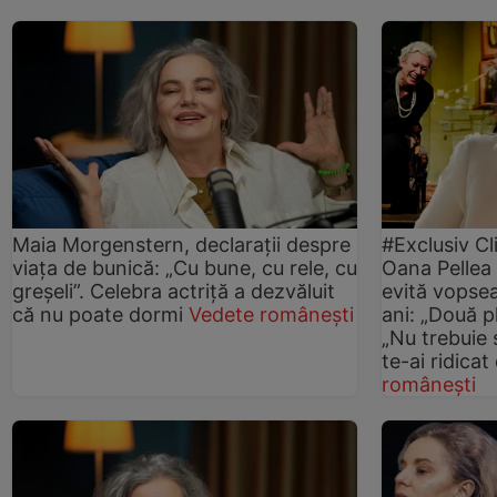
Maia Morgenstern, declarații despre
#Exclusiv Cl
viața de bunică: „Cu bune, cu rele, cu
Oana Pellea
greșeli”. Celebra actriță a dezvăluit
evită vopse
că nu poate dormi
Vedete românești
ani: „Două pla
„Nu trebuie 
te-ai ridicat
românești