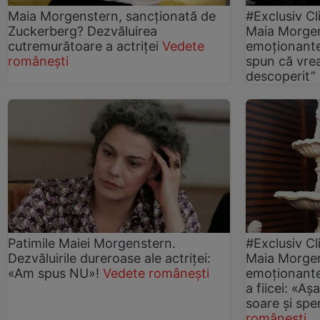
Maia Morgenstern, sancționată de
#Exclusiv Cl
Zuckerberg? Dezvăluirea
Maia Morgen
cutremurătoare a actriței
Vedete
emoționante
românești
spun că vrea
descoperit”
Patimile Maiei Morgenstern.
#Exclusiv Cl
Dezvăluirile dureroase ale actriței:
Maia Morgen
«Am spus NU»!
Vedete românești
emoționante
a fiicei: «Aș
soare și sp
românești