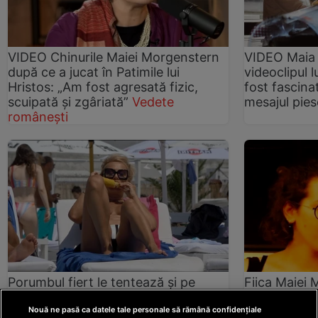
VIDEO Chinurile Maiei Morgenstern
VIDEO Maia 
după ce a jucat în Patimile lui
videoclipul l
Hristos: „Am fost agresată fizic,
fost fascinat
scuipată și zgâriată”
Vedete
mesajul pie
românești
Porumbul fiert le tentează și pe
Fiica Maiei
vedete. Ce beneficii are delicatesa
cu 10 pe lin
verii
Vedete românești
Mesajul actr
Nouă ne pasă ca datele tale personale să rămână confidențiale