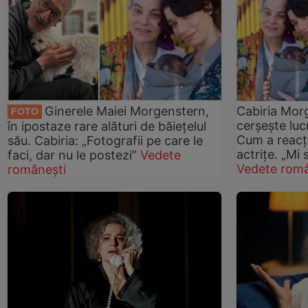
Ginerele Maiei Morgenstern,
Cabiria Mor
FOTO
cerșește luc
în ipostaze rare alături de băiețelul
Cum a reacți
său. Cabiria: „Fotografii pe care le
actrițe. „Mi
faci, dar nu le postezi”
Vedete
Vedete româ
românești