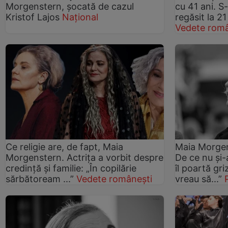
Morgenstern, șocată de cazul
cu 41 ani. S
Kristof Lajos
Național
regăsit la 21
Vedete româ
Ce religie are, de fapt, Maia
Maia Morgen
Morgenstern. Actrița a vorbit despre
De ce nu și-
credință și familie: „În copilărie
îl poartă gr
sărbătoream ...”
Vedete românești
vreau să...”