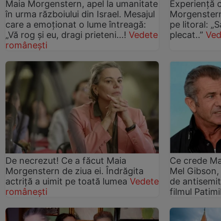
Maia Morgenstern, apel la umanitate
Experiență 
în urma războiului din Israel. Mesajul
Morgenstern
care a emoționat o lume întreagă:
pe litoral: „
„Vă rog și eu, dragi prieteni...!
Vedete
plecat..”
Ved
românești
De necrezut! Ce a făcut Maia
Ce crede Ma
Morgenstern de ziua ei. Îndrăgita
Mel Gibson, 
actriță a uimit pe toată lumea
Vedete
de antisemiti
românești
filmul Patimi