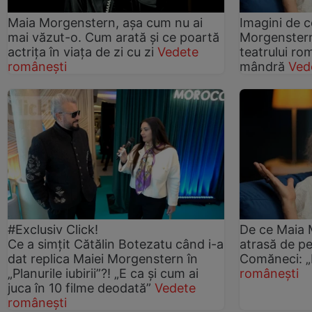
Maia Morgenstern, așa cum nu ai
Imagini de c
mai văzut-o. Cum arată și ce poartă
Morgenster
actrița în viața de zi cu zi
Vedete
teatrului r
românești
mândră
Ved
#Exclusiv Click!
De ce Maia 
Ce a simțit Cătălin Botezatu când i-a
atrasă de pe
dat replica Maiei Morgenstern în
Comăneci: „L
„Planurile iubirii”?! „E ca și cum ai
românești
juca în 10 filme deodată”
Vedete
românești