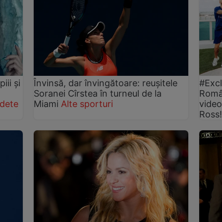
iii și
Învinsă, dar învingătoare: reușitele
#Excl
Soranei Cîrstea în turneul de la
Român
dete
Miami
Alte sporturi
video
Ross