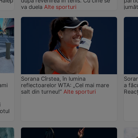
 Halep
după revenirea în tenis. Cu cine se
parti
va duela
Alte sporturi
jumăt
Sorana Cîrstea, în lumina
Soran
ami
reflectoarelor WTA: „Cel mai mare
a făc
salt din turneu!”
Alte sporturi
Reacț
i
otul