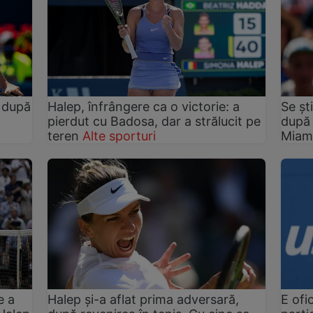
i după
Halep, înfrângere ca o victorie: a
Se șt
pierdut cu Badosa, dar a strălucit pe
după 
teren
Alte sporturi
Miam
e a
Halep și-a aflat prima adversară,
E ofi