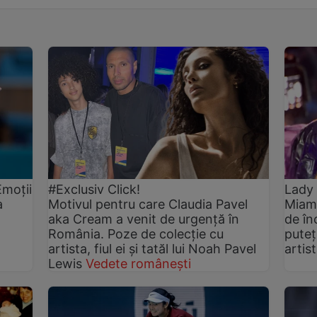
Emoții
#Exclusiv Click!
Lady 
a
Motivul pentru care Claudia Pavel
Miami
aka Cream a venit de urgență în
de în
România. Poze de colecție cu
puteț
artista, fiul ei și tatăl lui Noah Pavel
artis
Lewis
Vedete românești