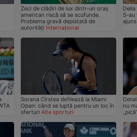
Zeci de clădiri de lux dintr-un oraș
Delia
american riscă să se scufunde.
S-au 
Problema gravă depistată de
ajuns
autorități
Internațional
a
Sorana Cîrstea defilează la Miami
Detal
 WTA
Open: când se luptă pentru un loc în
nu ma
sferturi
Alte sporturi
„pică