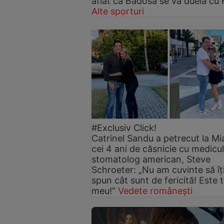
aflat că Badosa se va duela cu
Alte sporturi
#Exclusiv Click!
Catrinel Sandu a petrecut la Mi
cei 4 ani de căsnicie cu medicul
stomatolog american, Steve
Schroeter: „Nu am cuvinte să îț
spun cât sunt de fericită! Este t
meu!”
Vedete românești