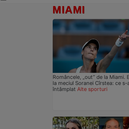
MIAMI
Româncele, „out” de la Miami. 
la meciul Soranei Cîrstea: ce s-
întâmplat
Alte sporturi