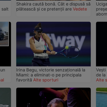
Shakira caută bonă. Cât e dispusă să
Uciga
 salt
plătească şi ce pretenţii are
Vedete
preșe
abomi
 un
Irina Begu, victorie senzațională la
Vești
Miami: a eliminat-o pe principala
de la
nal
favorită
Alte sporturi
Alte 