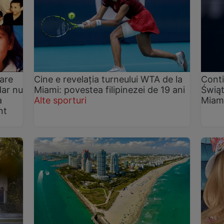
are
Cine e revelația turneului WTA de la
Conti
dar nu
Miami: povestea filipinezei de 19 ani
Świąt
a
Alte sporturi
Miam
nt