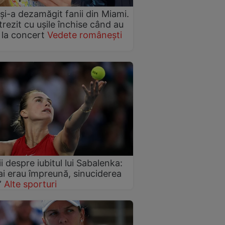
 și-a dezamăgit fanii din Miami.
trezit cu ușile închise când au
 la concert
Vedete românești
ii despre iubitul lui Sabalenka:
i erau împreună, sinuciderea
”
Alte sporturi