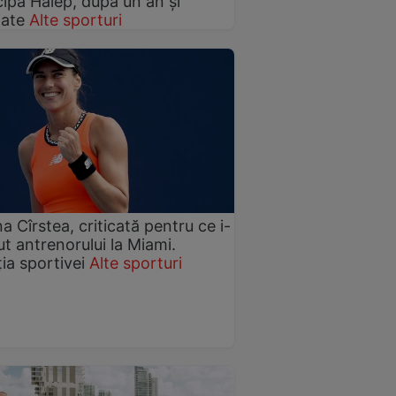
cipă Halep, după un an și
ate
Alte sporturi
a Cîrstea, criticată pentru ce i-
ut antrenorului la Miami.
ia sportivei
Alte sporturi