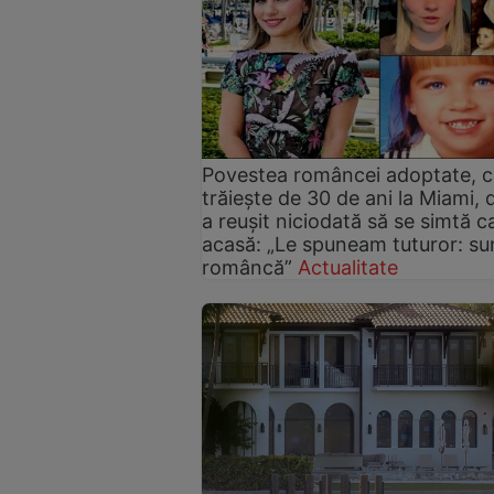
Povestea româncei adoptate, c
trăiește de 30 de ani la Miami, 
a reușit niciodată să se simtă c
acasă: „Le spuneam tuturor: su
româncă”
Actualitate