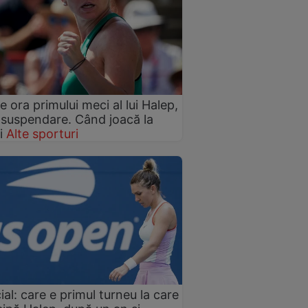
ie ora primului meci al lui Halep,
suspendare. Când joacă la
i
Alte sporturi
cial: care e primul turneu la care