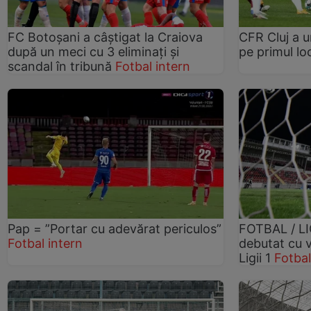
FC Botoșani a câștigat la Craiova
CFR Cluj a u
după un meci cu 3 eliminați și
pe primul lo
scandal în tribună
Fotbal intern
Pap = ”Portar cu adevărat periculos”
FOTBAL / LI
Fotbal intern
debutat cu v
Ligii 1
Fotbal