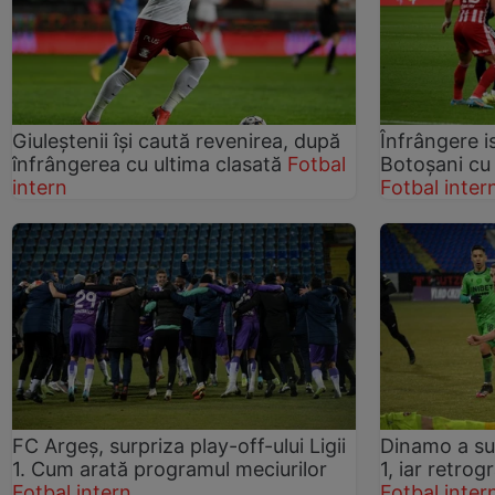
Giuleștenii își caută revenirea, după
Înfrângere i
înfrângerea cu ultima clasată
Fotbal
Botoșani cu 
intern
Fotbal inter
FC Argeș, surpriza play-off-ului Ligii
Dinamo a suf
1. Cum arată programul meciurilor
1, iar retro
Fotbal intern
Fotbal inter