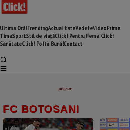
Ultima Oră!
Trending
Actualitate
Vedete
Video
Prime
Time
Sport
Stil de viață
Click! Pentru Femei
Click!
Sănătate
Click! Poftă Bună!
Contact
FC BOTOSANI