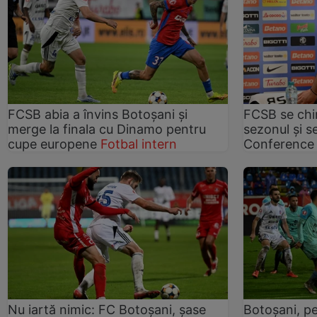
FCSB abia a învins Botoșani și
FCSB se chin
merge la finala cu Dinamo pentru
sezonul și s
cupe europene
Fotbal intern
Conference
Nu iartă nimic: FC Botoșani, șase
Botoșani, pe