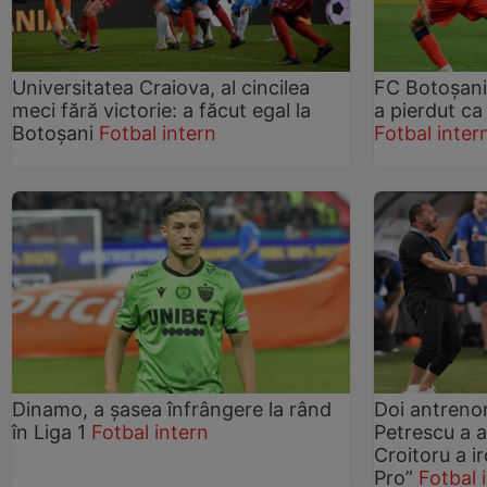
Universitatea Craiova, al cincilea
FC Botoșani 
meci fără victorie: a făcut egal la
a pierdut c
Botoșani
Fotbal intern
Fotbal inter
Dinamo, a șasea înfrângere la rând
Doi antrenor
în Liga 1
Fotbal intern
Petrescu a a
Croitoru a ir
Pro”
Fotbal 