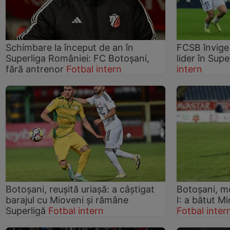
Schimbare la început de an în
FCSB învige
Superliga României: FC Botoșani,
lider în Sup
fără antrenor
Fotbal intern
intern
Botoşani, reușită uriașă: a câştigat
Botoșani, m
barajul cu Mioveni şi rămâne
I: a bătut Mi
Superligă
Fotbal intern
Fotbal inter