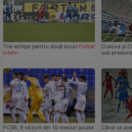
Trei echipe pentru două locuri
Fotbal
Craiova și C
intern
sub presiu
FCSB, 9 victorii din 10 meciuri jucate
Când va avea