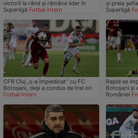
victorii la rând și rămâne lider în
și preia șef
Superligă
Fotbal intern
Superligă
Fo
CFR Cluj „s-a împiedicat” cu FC
Rapid se im
Botoșani, deși a condus de trei ori
Botoșani și e
Fotbal intern
României
Fo