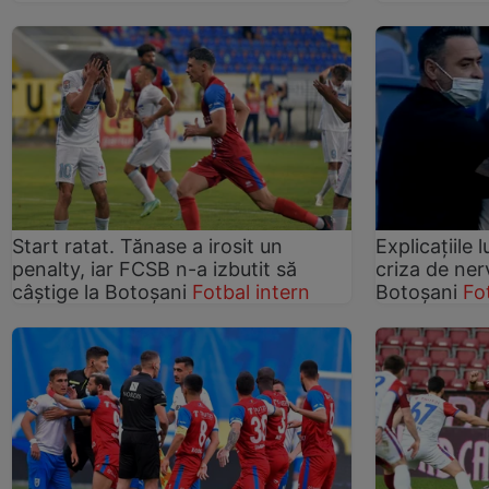
Start ratat. Tănase a irosit un
Explicațiile 
penalty, iar FCSB n-a izbutit să
criza de ner
câștige la Botoșani
Fotbal intern
Botoșani
Fo