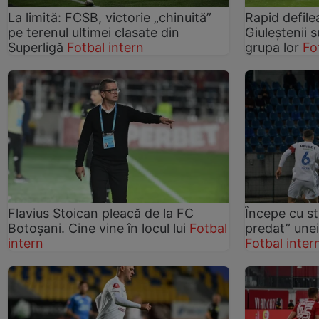
La limită: FCSB, victorie „chinuită”
Rapid defil
pe terenul ultimei clasate din
Giuleștenii 
Superligă
Fotbal intern
grupa lor
Fo
Flavius Stoican pleacă de la FC
Începe cu s
Botoșani. Cine vine în locul lui
Fotbal
predat” unei
intern
Fotbal inter