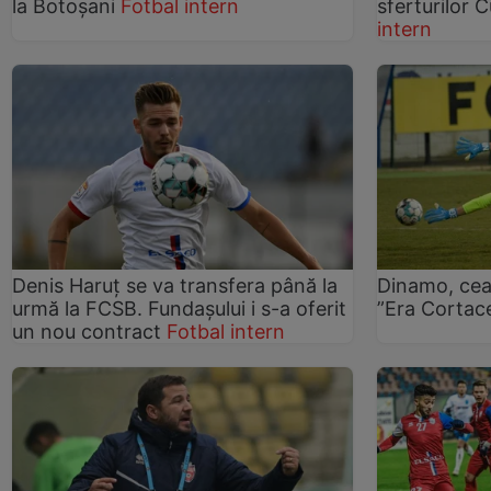
la Botoșani
Fotbal intern
sferturilor
intern
Denis Haruţ se va transfera până la
Dinamo, cea
urmă la FCSB. Fundașului i s-a oferit
”Era Cortac
un nou contract
Fotbal intern