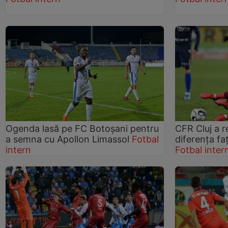
Ogenda lasă pe FC Botoşani pentru
CFR Cluj a r
a semna cu Apollon Limassol
Fotbal
diferența f
intern
Fotbal inter