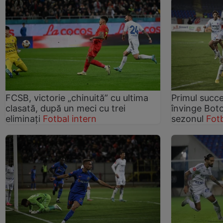
FCSB, victorie „chinuită” cu ultima
Primul succe
clasată, după un meci cu trei
învinge Boto
eliminați
Fotbal intern
sezonul
Fotb