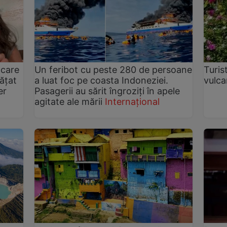
 care
Un feribot cu peste 280 de persoane
Turis
ățat
a luat foc pe coasta Indoneziei.
vulca
er
Pasagerii au sărit îngroziți în apele
agitate ale mării
Internațional