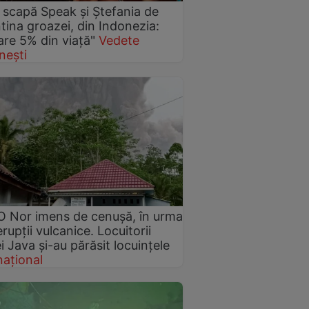
scapă Speak și Ștefania de
tina groazei, din Indonezia:
are 5% din viață"
Vedete
nești
 Nor imens de cenușă, în urma
erupții vulcanice. Locuitorii
ei Java și-au părăsit locuințele
național