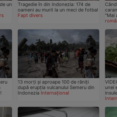
 de un
Tragedie în din Indonezia: 174 de
Când 
oameni au murit la un meci de fotbal
caran
rs
Fapt divers
"Mai 
româ
meru
13 morți și aproape 100 de răniți
VIDEO
a
după erupția vulcanului Semeru din
unei 
!
Indonezia
Internațional
insul
Inter