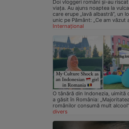
Doi vloggeri români și-au riscat
viața. Au ajuns noaptea la vulc
care erupe „lavă albastră”, un l
unic pe Pământ: „Ce am văzut a
Internațional
O tânără din Indonezia, uimită 
a găsit în România: „Majoritate
românilor consumă mult alcool
divers