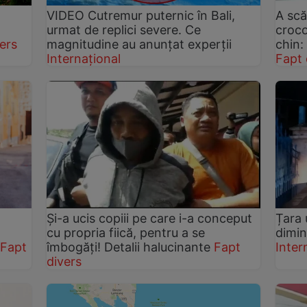
VIDEO Cutremur puternic în Bali,
A scă
ă
urmat de replici severe. Ce
croco
ers
magnitudine au anunțat experții
chin:
Internațional
Fapt 
Și-a ucis copiii pe care i-a conceput
Țara 
cu propria fiică, pentru a se
dimin
Fapt
îmbogăți! Detalii halucinante
Fapt
Inter
divers