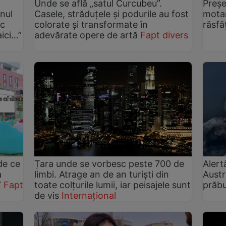
Unde se află „satul Curcubeu”.
Preșe
anul
Casele, străduțele și podurile au fost
motan
oc
colorate și transformate în
răsfă
ici…”
adevărate opere de artă
Fapt divers
de ce
Țara unde se vorbesc peste 700 de
Alert
a
limbi. Atrage an de an turiști din
Austr
”
Fapt
toate colțurile lumii, iar peisajele sunt
prăbu
de vis
Internațional