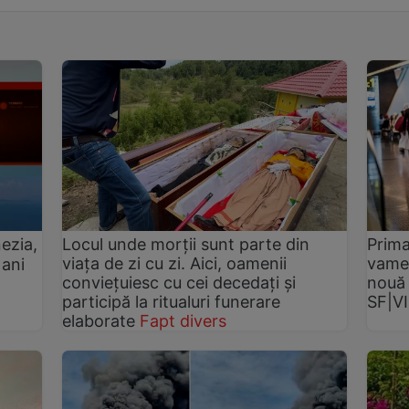
ezia,
Locul unde morții sunt parte din
Prima
viața de zi cu zi. Aici, oamenii
vameș
 ani
conviețuiesc cu cei decedați și
nouă 
participă la ritualuri funerare
SF|V
elaborate
Fapt divers