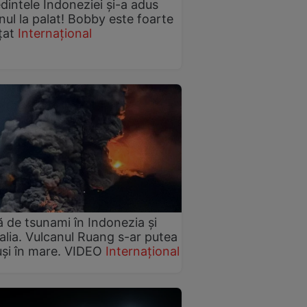
dintele Indoneziei și-a adus
ul la palat! Bobby este foarte
țat
Internațional
ă de tsunami în Indonezia şi
alia. Vulcanul Ruang s-ar putea
și în mare. VIDEO
Internațional