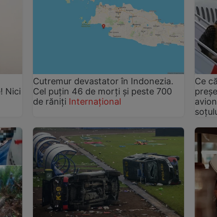
Cutremur devastator în Indonezia.
Ce că
! Nici
Cel puțin 46 de morți și peste 700
preșe
de răniți
Internațional
avion
soțul