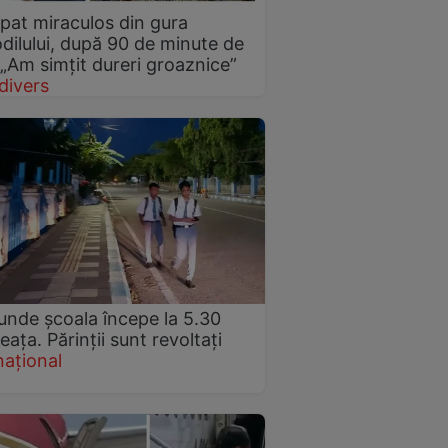
pat miraculos din gura
dilului, după 90 de minute de
 „Am simțit dureri groaznice”
divers
unde școala începe la 5.30
eața. Părinții sunt revoltați
național