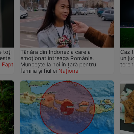
 toți
Tânăra din Indonezia care a
Caz t
 este
emoționat întreaga Românie.
un ju
c
Fapt
Muncește la noi în țară pentru
teren
familia și fiul ei
Național