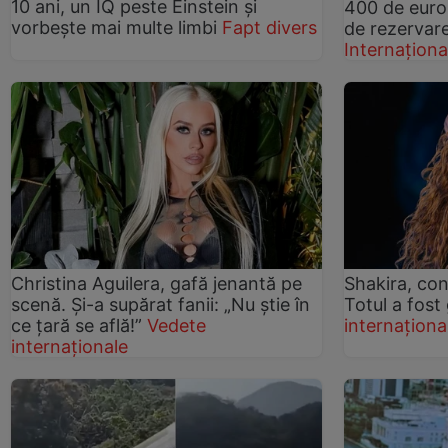
10 ani, un IQ peste Einstein și
400 de euro
vorbește mai multe limbi
Fapt divers
de rezervare
Internaționa
Christina Aguilera, gafă jenantă pe
Shakira, con
scenă. Și-a supărat fanii: „Nu știe în
Totul a fost 
ce țară se află!”
Vedete
internaționa
internaționale