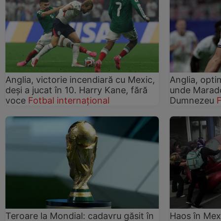
Anglia, victorie incendiară cu Mexic,
Anglia, opti
deși a jucat în 10. Harry Kane, fără
unde Marado
voce
Fotbal internațional
Dumnezeu
F
Teroare la Mondial: cadavru găsit în
Haos în Mexi