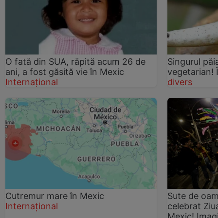
O fată din SUA, răpită acum 26 de
Singurul păi
ani, a fost găsită vie în Mexic
vegetarian! Î
Internațional
divers
Cutremur mare în Mexic
Sute de oam
Internațional
celebrat Ziua
Mexic! Imagi