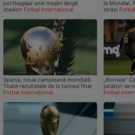
portbagajul unei maşini lângă
la Mondial. 
stadion
Fotbal internațional
străzi
Fotbal
Spania, noua campioană mondială.
„Bornele” C
Toate rezultatele de la turneul final
jucători se r
Fotbal internațional
Fotbal inter