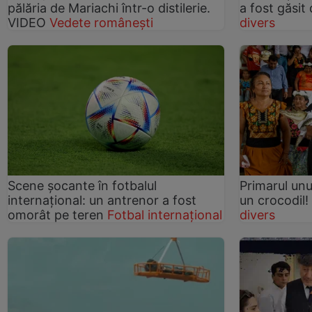
pălăria de Mariachi într-o distilerie.
a fost găsit
VIDEO
Vedete românești
divers
Scene șocante în fotbalul
Primarul unu
internațional: un antrenor a fost
un crocodil!
omorât pe teren
Fotbal internațional
divers