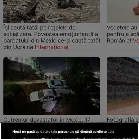
Își caută tatăl pe rețelele de
Vedetele au f
socializare. Povestea emoționantă a
pentru a scă
bărbatului din Mexic ce-și caută tatăl
România!
Ve
din Ucraina
Internațional
Cutremur devastator în Mexic. 17
Fotografia c
pacienți Covid au murit într-un spital
întreagă: O 
inundat
Internațional
zidului lui 
Nouă ne pasă ca datele tale personale să rămână confidențiale
Noi și partenerii noștri
606
stocăm și/sau accesăm informații pe dispozitivul dvs., precum identificatorii