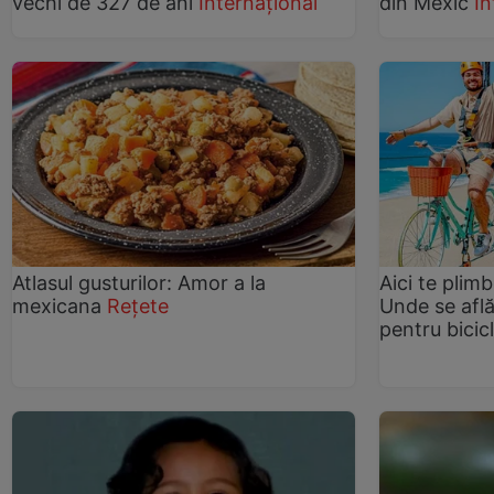
vechi de 327 de ani
Internațional
din Mexic
In
Atlasul gusturilor: Amor a la
Aici te plimb
mexicana
Rețete
Unde se află
pentru bicic