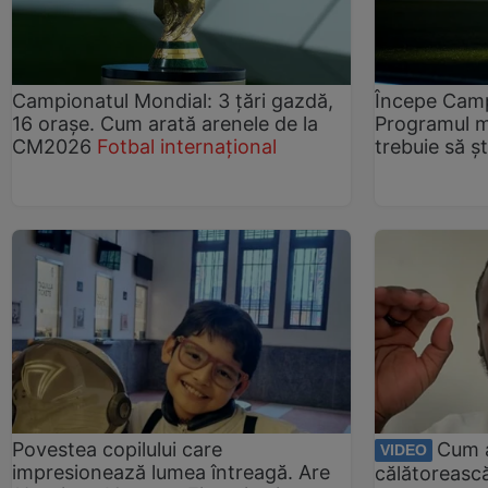
Campionatul Mondial: 3 țări gazdă,
Începe Camp
16 orașe. Cum arată arenele de la
Programul me
CM2026
Fotbal internațional
trebuie să șt
Povestea copilului care
Cum a
VIDEO
impresionează lumea întreagă. Are
călătorească