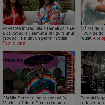
Povestea incredibilă a femeii care și-
Mânat de o 
a salvat sora geamănă din gura unui
1.000 de dol
crocodil. I-a dat un pumn reptilei
reușit
Alte s
Fapt divers
Cătălin Botezatu se relaxează în
Templul lege
Mexic, la Tulum! Cum a dansat cu
redescoperi