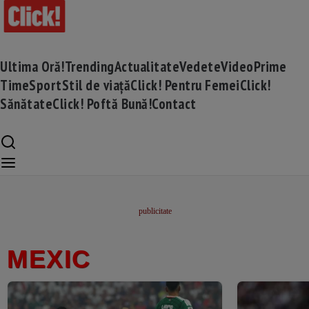
Ultima Oră!
Trending
Actualitate
Vedete
Video
Prime
Time
Sport
Stil de viață
Click! Pentru Femei
Click!
Sănătate
Click! Poftă Bună!
Contact
MEXIC