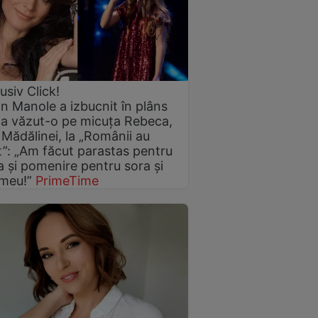
usiv Click!
n Manole a izbucnit în plâns
a văzut-o pe micuța Rebeca,
 Mădălinei, la „Românii au
t”: „Am făcut parastas pentru
și pomenire pentru sora și
 meu!”
PrimeTime