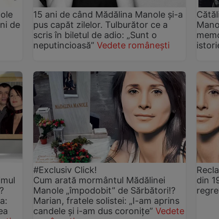
ole
15 ani de când Mădălina Manole și-a
Cătăl
ani de
pus capăt zilelor. Tulburător ce a
Manol
scris în biletul de adio: „Sunt o
memor
neputincioasă”
Vedete românești
istor
#Exclusiv Click!
Recla
imul
Cum arată mormântul Mădălinei
din 1
?
Manole „împodobit” de Sărbători!?
regre
a:
Marian, fratele solistei: „I-am aprins
ea
candele și i-am dus coronițe”
Vedete