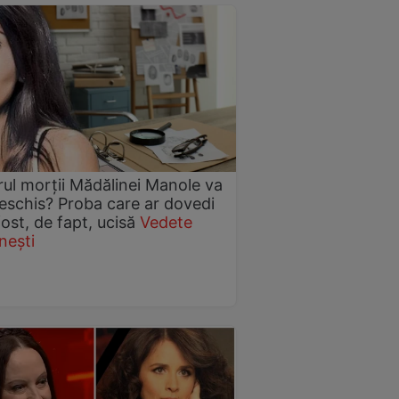
ul morții Mădălinei Manole va
deschis? Proba care ar dovedi
fost, de fapt, ucisă
Vedete
nești