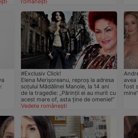
ști
românești
#Exclusiv Click!
Andre
va
Elena Merișoreanu, reproș la adresa
avea 
:
soțului Mădălinei Manole, la 14 ani
fost 
de la tragedie: „Părinții ei au murit cu
mine
acest mare of, asta ține de omenie!”
Vedete românești