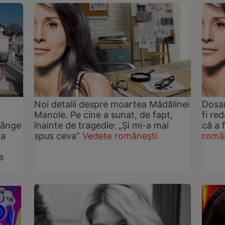
Noi detalii despre moartea Mădălinei
Dosar
Manole. Pe cine a sunat, de fapt,
fi re
plânge
înainte de tragedie: „Și mi-a mai
că a 
-a
spus ceva”
Vedete românești
româ
e