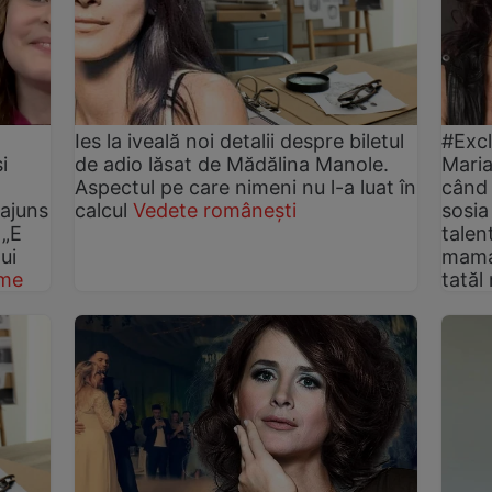
Ies la iveală noi detalii despre biletul
#Excl
i
de adio lăsat de Mădălina Manole.
Maria
,
Aspectul pe care nimeni nu l-a luat în
când 
 ajuns
calcul
Vedete românești
sosia
 „E
talen
ui
mama 
ime
tatăl