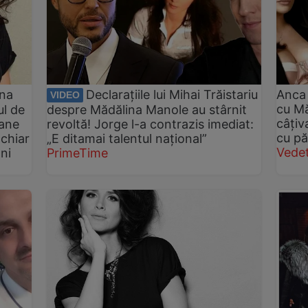
ina
Declarațiile lui Mihai Trăistariu
Anca 
VIDEO
cu Mă
ul de
despre Mădălina Manole au stârnit
câțiv
oane
revoltă! Jorge l-a contrazis imediat:
cu pă
 chiar
„E ditamai talentul național”
Vede
ani
PrimeTime