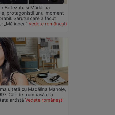
in Botezatu și Mădălina
e, protagoniștii unui moment
abil. Sărutul care a făcut
ie: „Mă iubea”
Vedete românești
ma uitată cu Mădălina Manole,
997. Cât de frumoasă era
tata artistă
Vedete românești