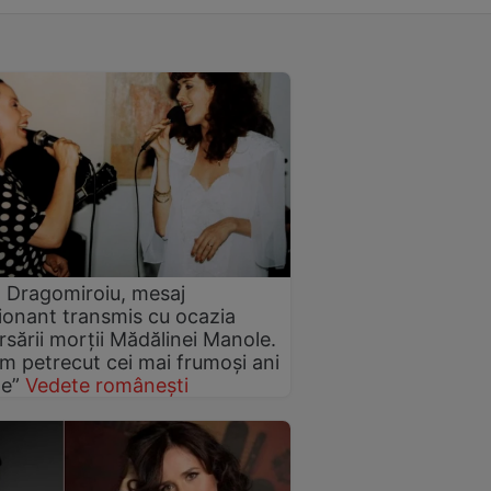
 Dragomiroiu, mesaj
onant transmis cu ocazia
rsării morții Mădălinei Manole.
m petrecut cei mai frumoși ani
ne”
Vedete românești