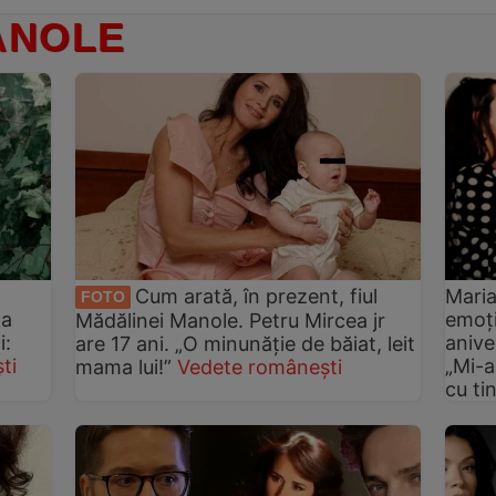
ANOLE
Cum arată, în prezent, fiul
Maria
FOTO
la
emoți
Mădălinei Manole. Petru Mircea jr
i:
anive
are 17 ani. „O minunăție de băiat, leit
ti
„Mi-a
mama lui!”
Vedete românești
cu ti