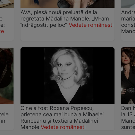
AVA, piesă nouă preluată de la
Andre
e
regretata Mădălina Manole. „M-am
maria
e:
îndrăgostit pe loc”
Vedete românești
conșt
te
Mano
Cine a fost Roxana Popescu,
Dan N
tele
prietena cea mai bună a Mihaelei
la 13
emn
Runceanu și textiera Mădălinei
Manol
Manole
Vedete românești
sunte