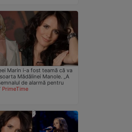
ei Marin i-a fost teamă că va
soarta Mădălinei Manole. „A
semnalul de alarmă pentru
”
PrimeTime