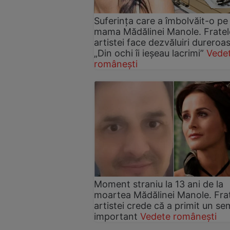
Suferința care a îmbolvăit-o pe
mama Mădălinei Manole. Fratel
artistei face dezvăluiri dureroas
„Din ochi îi ieșeau lacrimi”
Vede
românești
Moment straniu la 13 ani de la
moartea Mădălinei Manole. Fra
artistei crede că a primit un s
important
Vedete românești