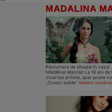
MADALINA M
Răsturnare de situație în cazul
Mădălinei Manole! La 16 ani de 
moartea artistei, apar probe no
„Dovezi solide”
Vedete româneș