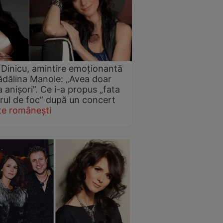
Dinicu, amintire emoționantă
dălina Manole: „Avea doar
a anișori”. Ce i-a propus „fata
rul de foc” după un concert
te românești