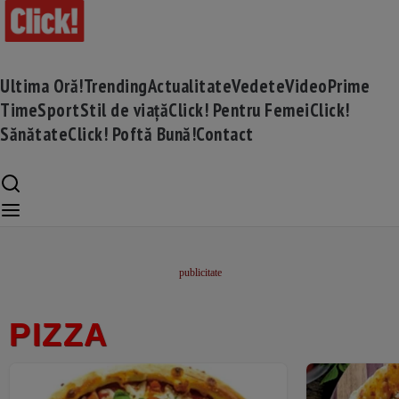
Ultima Oră!
Trending
Actualitate
Vedete
Video
Prime
Time
Sport
Stil de viață
Click! Pentru Femei
Click!
Sănătate
Click! Poftă Bună!
Contact
PIZZA