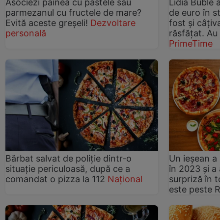
Asociezi pâinea cu pastele sau
Lidia Buble
parmezanul cu fructele de mare?
de euro în st
Evită aceste greșeli!
Dezvoltare
fost și câți
personală
răsfățat. Au
PrimeTime
Bărbat salvat de poliţie dintr-o
Un ieșean a
situație periculoasă, după ce a
în 2023 și 
comandat o pizza la 112
Național
surpriză în 
este peste