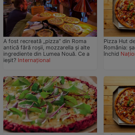
A fost recreată „pizza” din Roma
Pizza Hut de
antică fără roșii, mozzarella și alte
România: șa
ingrediente din Lumea Nouă. Ce a
închid
Națio
ieșit?
Internațional