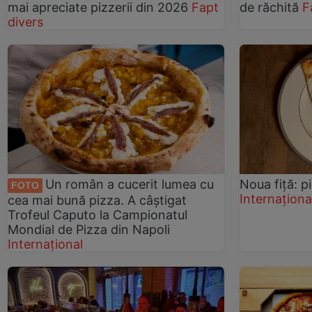
mai apreciate pizzerii din 2026
Fapt
de răchită
F
divers
Un român a cucerit lumea cu
Noua fiţă: p
FOTO
Internaționa
cea mai bună pizza. A câștigat
Trofeul Caputo la Campionatul
Mondial de Pizza din Napoli
Internațional