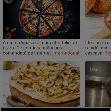
A murit după ce a mâncat o felie de
Idee pentru
pizza. Ce conținea mâncarea
rapidă: mini 
comandată pe Internet
Internațional
caşcaval
Re
Pizza cu pere
Deserturi
Secretul unui