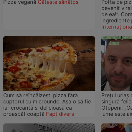
Pizza vegană
Gătește sănătos
Pofta de piz
devenit viral
de ea!”. Com
ingrediente 
Internaționa
Cum să reîncălzești pizza fără
Prețul uriaș
cuptorul cu microunde. Așa o să fie
singură feli
iar crocantă și delicioasă ca
Otopeni: „C
proaspăt coaptă
Fapt divers
lume este ai