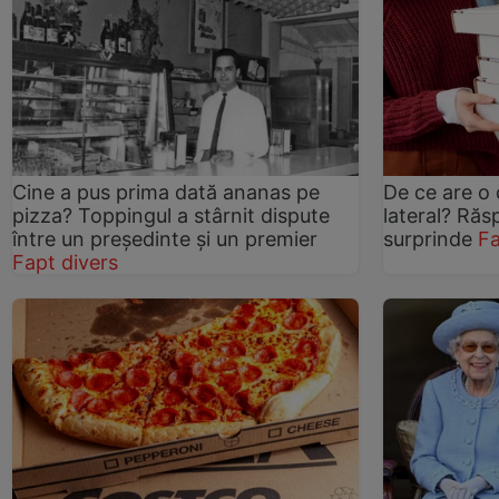
Cine a pus prima dată ananas pe
De ce are o 
pizza? Toppingul a stârnit dispute
lateral? Răs
între un președinte și un premier
surprinde
Fa
Fapt divers