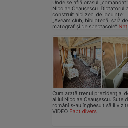
Unde se află orașul „comandat
Nicolae Ceaușescu. Dictatorul 
construit aici zeci de locuințe:
„Aveam club, bibliotecă, sală de
matograf şi de spectacole”
Naț
Cum arată trenul prezidențial d
al lui Nicolae Ceaușescu. Sute 
români s-au înghesuit să îl vizit
VIDEO
Fapt divers