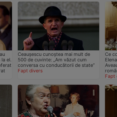
tau
Ceaușescu cunoștea mai mult de
Ce co
la el.
500 de cuvinte: „Am văzut cum
Elena
eferat
conversa cu conducătorii de state”
Aveau
rat
Fapt divers
român
Fapt 