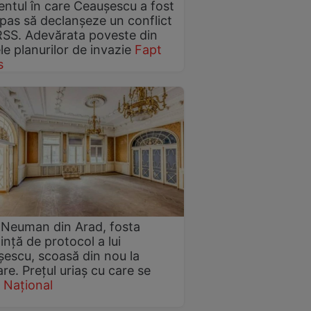
tul în care Ceaușescu a fost
 pas să declanșeze un conflict
SS. Adevărata poveste din
le planurilor de invazie
Fapt
s
Neuman din Arad, fosta
ință de protocol a lui
escu, scoasă din nou la
re. Prețul uriaș cu care se
e
Național