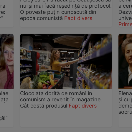
era
nu-şi mai facă reşedinţă de protocol.
a cer
re:
O poveste puțin cunoscută din
Dezvă
r”
epoca comunistă
Fapt divers
unive
Prim
olae
Ciocolata dorită de români în
Elena
iața
comunism a revenit în magazine.
și cu
Cât costă produsul
Fapt divers
demol
socru
ă!”