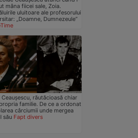
ut mâna fiicei sale, Zoia.
luirile uluitoare ale profesorului
rsitar: „Doamne, Dumnezeule”
eTime
 Ceaușescu, răutăcioasă chiar
 propria familie. De ce a ordonat
area cârciumii unde mergea
l său
Fapt divers