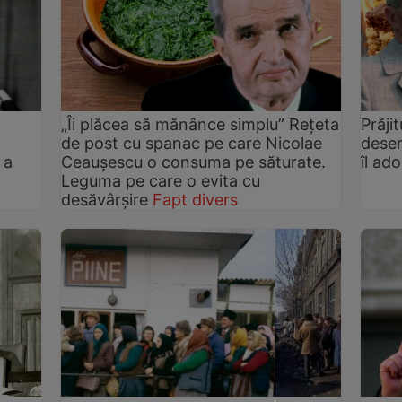
ă
„Îi plăcea să mănânce simplu” Rețeta
Prăji
de post cu spanac pe care Nicolae
deser
 a
Ceaușescu o consuma pe săturate.
îl ad
Leguma pe care o evita cu
desăvârșire
Fapt divers