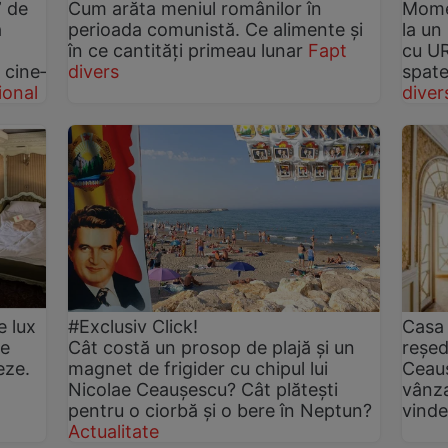
” de
Cum arăta meniul românilor în
Momen
a
perioada comunistă. Ce alimente și
la un
în ce cantități primeau lunar
Fapt
cu UR
 cine­
divers
spate
ional
diver
e lux
#Exclusiv Click!
Casa 
de
Cât costă un prosop de plajă și un
reșed
eze.
magnet de frigider cu chipul lui
Ceauș
Nicolae Ceaușescu? Cât plătești
vânza
pentru o ciorbă și o bere în Neptun?
vind
Actualitate