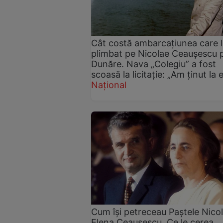
Cât costă ambarcațiunea care l
plimbat pe Nicolae Ceaușescu 
Dunăre. Nava „Colegiu” a fost
scoasă la licitație: „Am ținut la 
Național
Cum își petreceau Paștele Nicol
Elena Ceaușescu. Ce le cerea