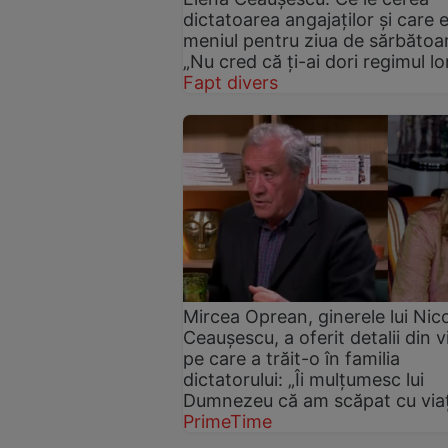
dictatoarea angajaților și care 
meniul pentru ziua de sărbătoa
„Nu cred că ți-ai dori regimul lo
Fapt divers
Mircea Oprean, ginerele lui Nic
Ceaușescu, a oferit detalii din v
pe care a trăit-o în familia
dictatorului: „Îi mulțumesc lui
Dumnezeu că am scăpat cu viaț
PrimeTime