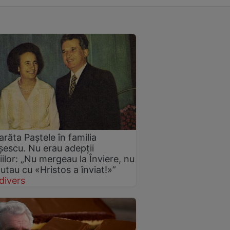
răta Paștele în familia
escu. Nu erau adepții
țiilor: „Nu mergeau la Înviere, nu
lutau cu «Hristos a înviat!»”
divers