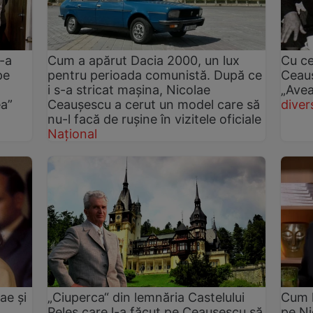
-a
Cum a apărut Dacia 2000, un lux
Cu ce
pe
pentru perioada comunistă. După ce
Ceauș
i s-a stricat mașina, Nicolae
„Avea
ea”
Ceaușescu a cerut un model care să
diver
nu-l facă de rușine în vizitele oficiale
Național
ae și
„Ciuperca“ din lemnăria Castelului
Cum l
Peleş care l-a făcut pe Ceauşescu să
pe Ni