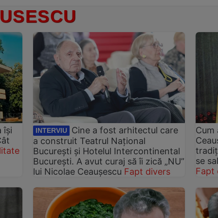
AUSESCU
 își
Cine a fost arhitectul care
Cum a
INTERVIU
Cât
Ceauș
a construit Teatrul Național
itate
tradi
București și Hotelul Intercontinental
se sa
București. A avut curaj să îi zică „NU”
Fapt 
lui Nicolae Ceaușescu
Fapt divers