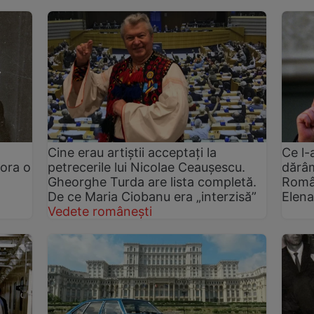
Cine erau artiștii acceptați la
Ce l-
ora o
petrecerile lui Nicolae Ceaușescu.
dărâm
Gheorghe Turda are lista completă.
Român
De ce Maria Ciobanu era „interzisă”
Elen
Vedete românești