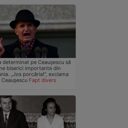
a determinat pe Ceaușescu să
e biserici importante din
ia. „Jos porcăria!”, exclama
a Ceaușescu
Fapt divers