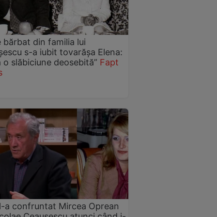
 bărbat din familia lui
escu s-a iubit tovarășa Elena:
 o slăbiciune deosebită”
Fapt
s
-a confruntat Mircea Oprean
colae Ceaușescu atunci când i-