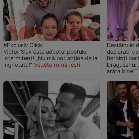
#Exclusiv Click!
Destăinuiri d
Victor Slav este adeptul postului
declarații d
intermitent! „Nu mă pot abține de la
fierbinți pa
înghețată!”
Vedete românești
Drăgușanu: 
arăta bine!”