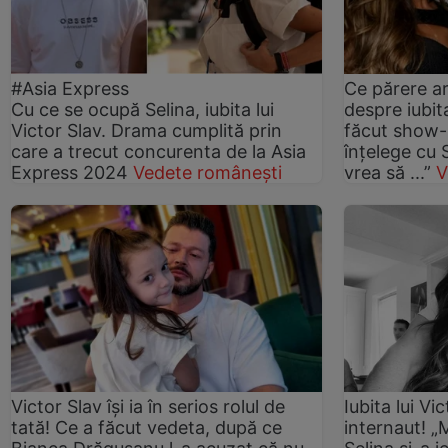
#Asia Express
Ce părere a
Cu ce se ocupă Selina, iubita lui
despre iubita
Victor Slav. Drama cumplită prin
făcut show-u
care a trecut concurenta de la Asia
înțelege cu 
Express 2024
Vedete românești
vrea să ...”
V
Victor Slav își ia în serios rolul de
Iubita lui Vi
tată! Ce a făcut vedeta, după ce
internaut! „