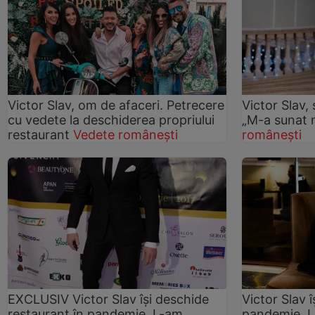
Victor Slav, om de afaceri. Petrecere
Victor Slav,
cu vedete la deschiderea propriului
„M-a sunat 
restaurant
Vedete românești
românești
EXCLUSIV Victor Slav îşi deschide
Victor Slav 
restaurant în pandemie. L-am
pandemie. L