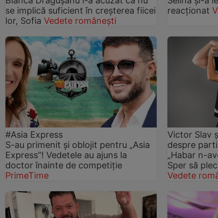
Bianca Drăgușanu l-a acuzat că nu
Selina și-a ie
se implică suficient în creșterea fiicei
reacționat
V
lor, Sofia
Vedete românești
#Asia Express
Victor Slav ș
S-au primenit și oblojit pentru „Asia
despre parti
Express”! Vedetele au ajuns la
„Habar n-av
doctor înainte de competiție
Sper să plec
PrimeTime
Vedete româ