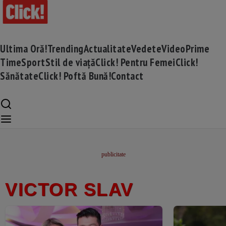
Ultima Oră!
Trending
Actualitate
Vedete
Video
Prime
Time
Sport
Stil de viață
Click! Pentru Femei
Click!
Sănătate
Click! Poftă Bună!
Contact
VICTOR SLAV