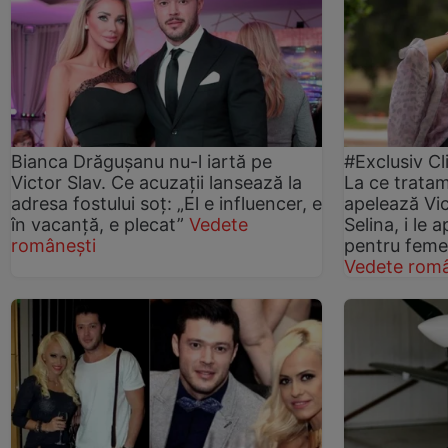
Bianca Drăgușanu nu-l iartă pe
#Exclusiv Cl
Victor Slav. Ce acuzații lansează la
La ce trata
adresa fostului soț: „El e influencer, e
apelează Vict
în vacanță, e plecat”
Vedete
Selina, i le 
românești
pentru femei
Vedete româ