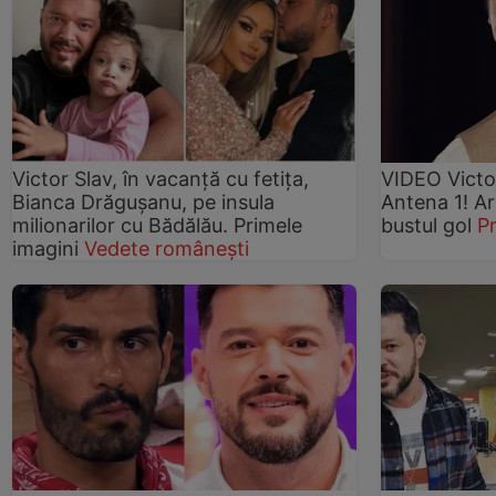
Victor Slav, în vacanță cu fetița,
VIDEO Victo
Bianca Drăgușanu, pe insula
Antena 1! Ar
milionarilor cu Bădălău. Primele
bustul gol
P
imagini
Vedete românești