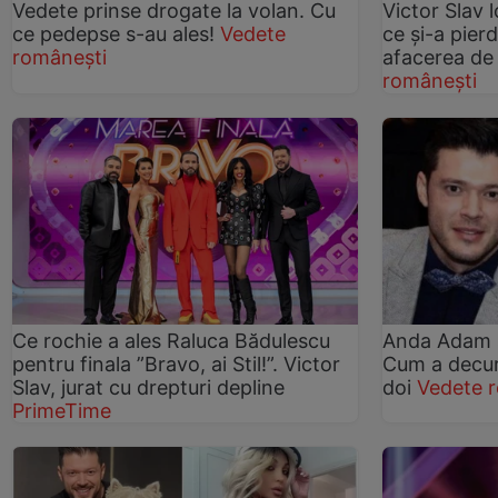
Vedete prinse drogate la volan. Cu
Victor Slav 
ce pedepse s-au ales!
Vedete
ce și-a pier
românești
afacerea de
românești
Ce rochie a ales Raluca Bădulescu
Anda Adam ș
pentru finala ”Bravo, ai Stil!”. Victor
Cum a decurs
Slav, jurat cu drepturi depline
doi
Vedete 
PrimeTime