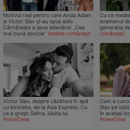
Motivul real pentru care Anda Adam
Cu ce medie 
și Victor Slav și-au spus adio.
examenul de
Cântăreața a spus adevărul: „Cea
generația de
mai bună decizie”
Vedete românești
românești
Victor Slav, despre căzătura în apă
Cum a cunos
cu bicicleta, de la Asia Express. Cu
Slav pe iubi
ce a greșit Selina, iubita lui
în același l
PrimeTime
PrimeTime