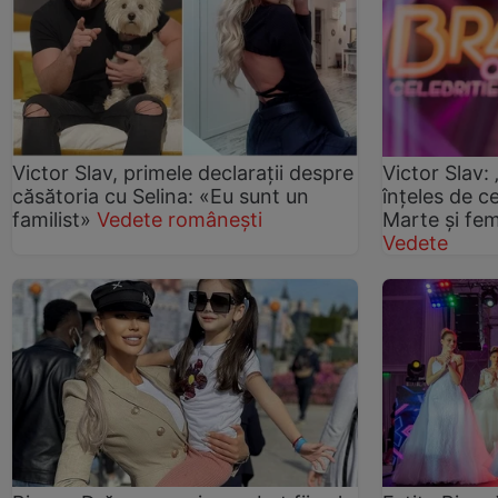
Victor Slav, primele declarații despre
Victor Slav: 
căsătoria cu Selina: «Eu sunt un
înţeles de c
familist»
Vedete românești
Marte şi fem
Vedete