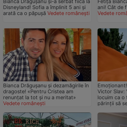
Bianca Drăgușanu și-a serbat fiica la
Fetița Bianc
Disneyland! Sofia a împlinit 5 ani și
ani! Cât de 
arată ca o păpușă
Vedete românești
Vedete româ
Bianca Drăgușanu și dezamăgirile în
Emoționant! F
dragoste! «Pentru Cristea am
Victor Slav:
renunțat la tot și nu a meritat»
locuim ca o 
Vedete românești
părinții să 