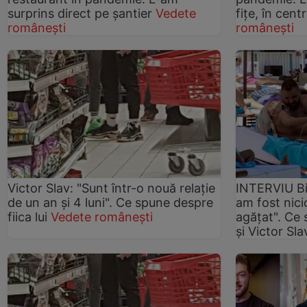
surprins direct pe șantier
Vedete
fițe, în cent
românești
românești
Victor Slav: "Sunt într-o nouă relație
INTERVIU B
de un an și 4 luni". Ce spune despre
am fost nic
fiica lui
Vedete românești
agățat". Ce
și Victor Sl