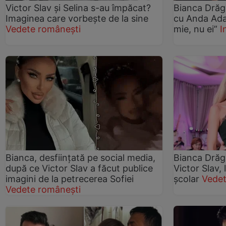
Victor Slav și Selina s-au împăcat?
Bianca Drăgu
Imaginea care vorbește de la sine
cu Anda Ada
Vedete românești
mie, nu ei”
I
Bianca, desființată pe social media,
Bianca Drăgu
după ce Victor Slav a făcut publice
Victor Slav,
imagini de la petrecerea Sofiei
școlar
Vedet
Vedete românești